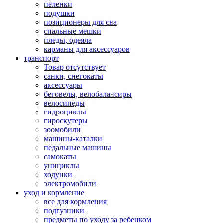
пеленки
подушки
позиционеры для сна
спальные мешки
пледы, одеяла
карманы для аксеcсуаров
транспорт
Товар отсутствует
санки, снегокаты
аксессуары
беговелы, велобалансиры
велосипеды
гидроциклы
гироскутеры
зоомобили
машины-каталки
педальные машины
самокаты
унициклы
ходунки
электромобили
уход и кормление
все для кормления
подгузники
предметы по уходу за ребенком