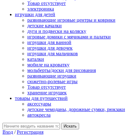
Товар отсутствует
электроника
игрушки для детей
развивающие игровые центры и коврики
детские качалки
дуги и подвески на коляску
игровые домики с мячиками и палатки
игрушки для ванной
игрушки для девочек
игрушки для мальчиков
каталки
мобиле на кроватку
мольберты/доски для рисования
развивающие игрушки
сюжетно-ролевые игры
Товар отсутствует
хранение игрушек
товары для путешествий
аксессуары
детские чемоданы, дорожные сумки, рюкзаки
автокресла
Вход
/
Регистрация