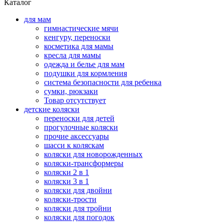
Каталог
для мам
гимнастические мячи
кенгуру, переноски
косметика для мамы
кресла для мамы
одежда и белье для мам
подушки для кормления
система безопасности для ребенка
сумки, рюкзаки
Товар отсутствует
детские коляски
переноски для детей
прогулочные коляски
прочие аксессуары
шасси к коляскам
коляски для новорожденных
коляски-трансформеры
коляски 2 в 1
коляски 3 в 1
коляски для двойни
коляски-трости
коляски для тройни
коляски для погодок