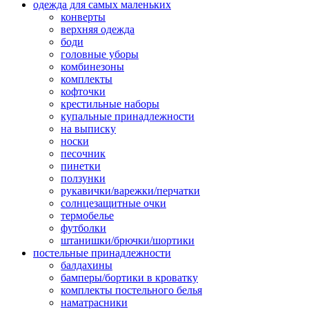
одежда для самых маленьких
конверты
верхняя одежда
боди
головные уборы
комбинезоны
комплекты
кофточки
крестильные наборы
купальные принадлежности
на выписку
носки
песочник
пинетки
ползунки
рукавички/варежки/перчатки
солнцезащитные очки
термобелье
футболки
штанишки/брючки/шортики
постельные принадлежности
балдахины
бамперы/бортики в кроватку
комплекты постельного белья
наматрасники