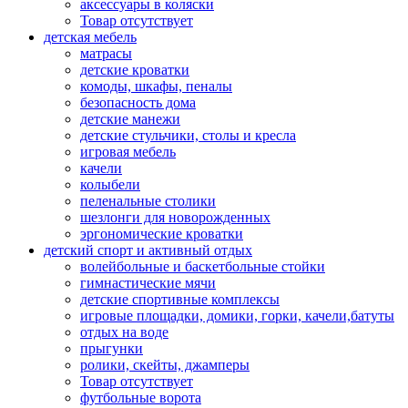
аксессуары в коляски
Товар отсутствует
детская мебель
матрасы
детские кроватки
комоды, шкафы, пеналы
безопасность дома
детские манежи
детские стульчики, столы и кресла
игровая мебель
качели
колыбели
пеленальные столики
шезлонги для новорожденных
эргономические кроватки
детский спорт и активный отдых
волейбольные и баскетбольные стойки
гимнастические мячи
детские спортивные комплексы
игровые площадки, домики, горки, качели,батуты
отдых на воде
прыгунки
ролики, скейты, джамперы
Товар отсутствует
футбольные ворота