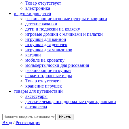
Товар отсутствует
электроника
игрушки для детей
развивающие игровые центры и коврики
детские качалки
дуги и подвески на коляску
игровые домики с мячиками и палатки
игрушки для ванной
игрушки для девочек
игрушки для мальчиков
каталки
мобиле на кроватку
мольберты/доски для рисования
развивающие игрушки
сюжетно-ролевые игры
Товар отсутствует
хранение игрушек
товары для путешествий
аксессуары
детские чемоданы, дорожные сумки, рюкзаки
автокресла
Вход
/
Регистрация