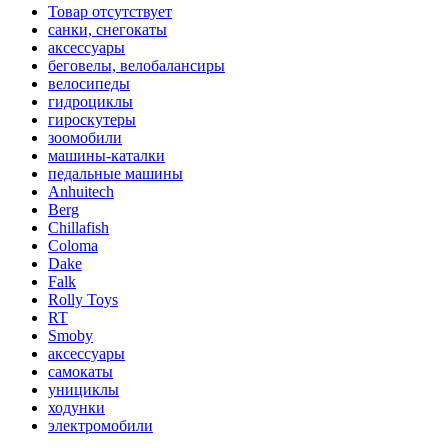
Товар отсутствует
санки, снегокаты
аксессуары
беговелы, велобалансиры
велосипеды
гидроциклы
гироскутеры
зоомобили
машины-каталки
педальные машины
Anhuitech
Berg
Chillafish
Coloma
Dake
Falk
Rolly Toys
RT
Smoby
аксессуары
самокаты
унициклы
ходунки
электромобили