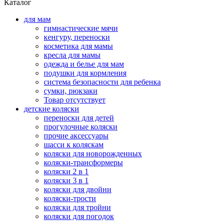
Каталог
для мам
гимнастические мячи
кенгуру, переноски
косметика для мамы
кресла для мамы
одежда и белье для мам
подушки для кормления
система безопасности для ребенка
сумки, рюкзаки
Товар отсутствует
детские коляски
переноски для детей
прогулочные коляски
прочие аксессуары
шасси к коляскам
коляски для новорожденных
коляски-трансформеры
коляски 2 в 1
коляски 3 в 1
коляски для двойни
коляски-трости
коляски для тройни
коляски для погодок