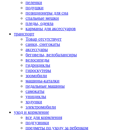
пеленки
подушки
позиционеры для сна
спальные мешки
пледы, одеяла
карманы для аксеcсуаров
транспорт
Товар отсутствует
санки, снегокаты
аксессуары
беговелы, велобалансиры
велосипеды
гидроциклы
гироскутеры
зоомобили
машины-каталки
педальные машины
самокаты
унициклы
ходунки
электромобили
уход и кормление
все для кормления
подгузники
предметы по уходу за ребенком