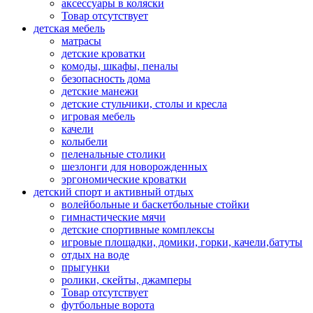
аксессуары в коляски
Товар отсутствует
детская мебель
матрасы
детские кроватки
комоды, шкафы, пеналы
безопасность дома
детские манежи
детские стульчики, столы и кресла
игровая мебель
качели
колыбели
пеленальные столики
шезлонги для новорожденных
эргономические кроватки
детский спорт и активный отдых
волейбольные и баскетбольные стойки
гимнастические мячи
детские спортивные комплексы
игровые площадки, домики, горки, качели,батуты
отдых на воде
прыгунки
ролики, скейты, джамперы
Товар отсутствует
футбольные ворота