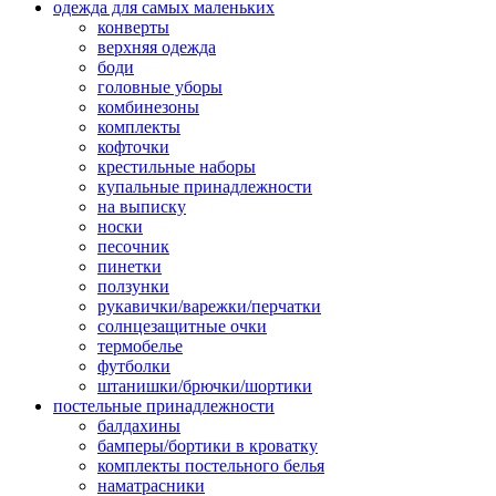
одежда для самых маленьких
конверты
верхняя одежда
боди
головные уборы
комбинезоны
комплекты
кофточки
крестильные наборы
купальные принадлежности
на выписку
носки
песочник
пинетки
ползунки
рукавички/варежки/перчатки
солнцезащитные очки
термобелье
футболки
штанишки/брючки/шортики
постельные принадлежности
балдахины
бамперы/бортики в кроватку
комплекты постельного белья
наматрасники