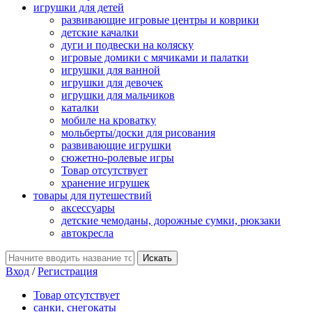
игрушки для детей
развивающие игровые центры и коврики
детские качалки
дуги и подвески на коляску
игровые домики с мячиками и палатки
игрушки для ванной
игрушки для девочек
игрушки для мальчиков
каталки
мобиле на кроватку
мольберты/доски для рисования
развивающие игрушки
сюжетно-ролевые игры
Товар отсутствует
хранение игрушек
товары для путешествий
аксессуары
детские чемоданы, дорожные сумки, рюкзаки
автокресла
Вход
/
Регистрация
Товар отсутствует
санки, снегокаты