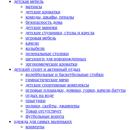
детская мебель
матрасы
детские кроватки
комоды, шкафы, пеналы
безопасность дома
детские манежи
детские стульчики, столы и кресла
игровая мебель
качели
колыбели
пеленальные столики
шезлонги для новорожденных
эргономические кроватки
детский спорт и активный отдых
волейбольные и баскетбольные стойки
гимнастические мячи
детские спортивные комплексы
игровые площадки, домики, горки, качели,батуты
отдых на воде
прыгунки
ролики, скейты, джамперы
Товар отсутствует
футбольные ворота
одежда для самых маленьких
конверты