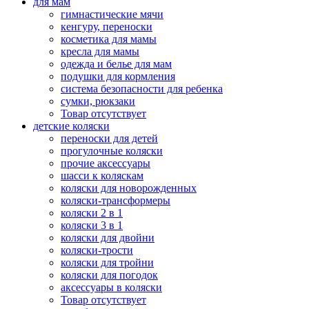
для мам
гимнастические мячи
кенгуру, переноски
косметика для мамы
кресла для мамы
одежда и белье для мам
подушки для кормления
система безопасности для ребенка
сумки, рюкзаки
Товар отсутствует
детские коляски
переноски для детей
прогулочные коляски
прочие аксессуары
шасси к коляскам
коляски для новорожденных
коляски-трансформеры
коляски 2 в 1
коляски 3 в 1
коляски для двойни
коляски-трости
коляски для тройни
коляски для погодок
аксессуары в коляски
Товар отсутствует