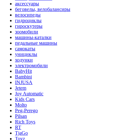
аксессуары
беговелы, велобалансиры
велосипеды
гидроциклы
гироскутеры
зоомобили
машины-каталки
педальные машины
самокаты
унициклы
ходунки
электромобили
BabyHit
Bambini
INJUSA
Jetem
Joy Automatic
Kids Cars
Molto
Peg-Perego
Pilsan
Rich Toys
RT
TjaGo
Toyz