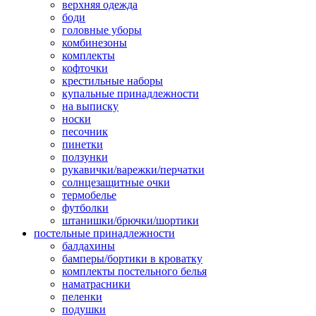
верхняя одежда
боди
головные уборы
комбинезоны
комплекты
кофточки
крестильные наборы
купальные принадлежности
на выписку
носки
песочник
пинетки
ползунки
рукавички/варежки/перчатки
солнцезащитные очки
термобелье
футболки
штанишки/брючки/шортики
постельные принадлежности
балдахины
бамперы/бортики в кроватку
комплекты постельного белья
наматрасники
пеленки
подушки