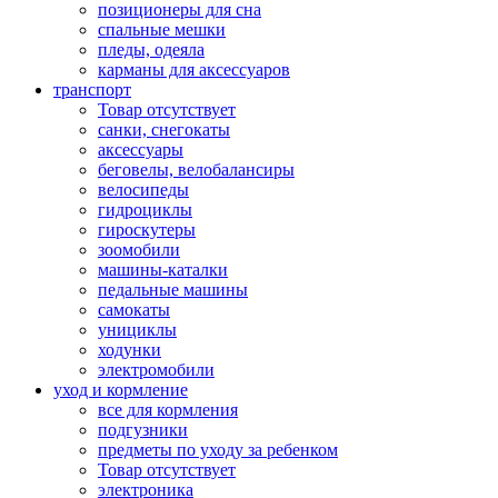
позиционеры для сна
спальные мешки
пледы, одеяла
карманы для аксеcсуаров
транспорт
Товар отсутствует
санки, снегокаты
аксессуары
беговелы, велобалансиры
велосипеды
гидроциклы
гироскутеры
зоомобили
машины-каталки
педальные машины
самокаты
унициклы
ходунки
электромобили
уход и кормление
все для кормления
подгузники
предметы по уходу за ребенком
Товар отсутствует
электроника