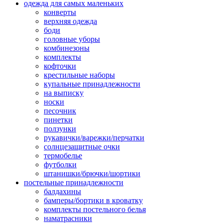
одежда для самых маленьких
конверты
верхняя одежда
боди
головные уборы
комбинезоны
комплекты
кофточки
крестильные наборы
купальные принадлежности
на выписку
носки
песочник
пинетки
ползунки
рукавички/варежки/перчатки
солнцезащитные очки
термобелье
футболки
штанишки/брючки/шортики
постельные принадлежности
балдахины
бамперы/бортики в кроватку
комплекты постельного белья
наматрасники