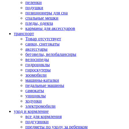
пеленки
подушки
позиционеры для сна
спальные мешки
пледы, одеяла
карманы для аксеcсуаров
транспорт
Товар отсутствует
санки, снегокаты
аксессуары
беговелы, велобалансиры
велосипеды
гидроциклы
гироскутеры
зоомобили
машины-каталки
педальные машины
самокаты
унициклы
ходунки
электромобили
уход и кормление
все для кормления
подгузники
предметы по уходу за ребенком