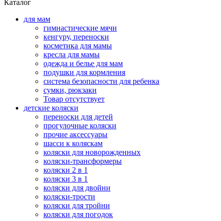
Каталог
для мам
гимнастические мячи
кенгуру, переноски
косметика для мамы
кресла для мамы
одежда и белье для мам
подушки для кормления
система безопасности для ребенка
сумки, рюкзаки
Товар отсутствует
детские коляски
переноски для детей
прогулочные коляски
прочие аксессуары
шасси к коляскам
коляски для новорожденных
коляски-трансформеры
коляски 2 в 1
коляски 3 в 1
коляски для двойни
коляски-трости
коляски для тройни
коляски для погодок