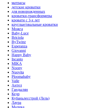
матрасы
детские кроватки
для новорожденных
кроватки-трансформеры
кровати с 3-х лет
круглые/овальные кроватки
Можга
Baby-Luce
Briciola
ByTwinz
Esperanza
Giovanni
Happy Baby
Incanto
MIKA
Noony
Nuovita
Ploomababy
Valle
Антел
Гандылян
Кедр
Кубаньлесстрой (Лель)
Лаура
Малика