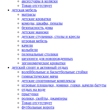
аксессуары в коляски
Товар отсутствует
детская мебель
матрасы
детские кроватки
комоды, шкафы, пеналы
безопасность дома
детские манежи
детские стульчики, столы и кресла
игровая мебель
качели
колыбели
пеленальные столики
шезлонги для новорожденных
эргономические кроватки
детский спорт и активный отдых
волейбольные и баскетбольные стойки
гимнастические мячи
детские спортивные комплексы
игровые площадки, домики, горки, качели,батуты
отдых на воде
прыгунки
ролики, скейты, джамперы
Товар отсутствует
футбольные ворота