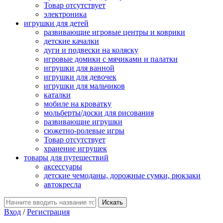
Товар отсутствует
электроника
игрушки для детей
развивающие игровые центры и коврики
детские качалки
дуги и подвески на коляску
игровые домики с мячиками и палатки
игрушки для ванной
игрушки для девочек
игрушки для мальчиков
каталки
мобиле на кроватку
мольберты/доски для рисования
развивающие игрушки
сюжетно-ролевые игры
Товар отсутствует
хранение игрушек
товары для путешествий
аксессуары
детские чемоданы, дорожные сумки, рюкзаки
автокресла
Вход
/
Регистрация