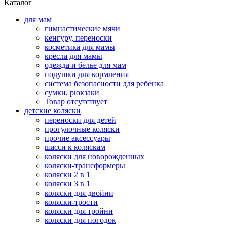
Каталог
для мам
гимнастические мячи
кенгуру, переноски
косметика для мамы
кресла для мамы
одежда и белье для мам
подушки для кормления
система безопасности для ребенка
сумки, рюкзаки
Товар отсутствует
детские коляски
переноски для детей
прогулочные коляски
прочие аксессуары
шасси к коляскам
коляски для новорожденных
коляски-трансформеры
коляски 2 в 1
коляски 3 в 1
коляски для двойни
коляски-трости
коляски для тройни
коляски для погодок