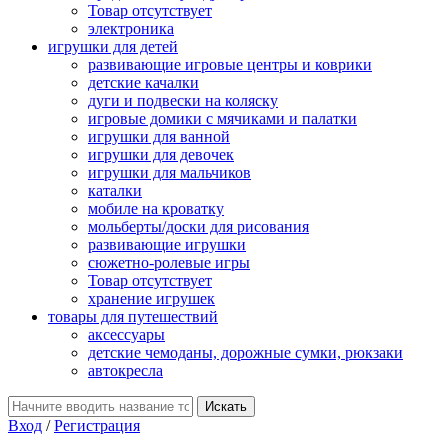
Товар отсутствует
электроника
игрушки для детей
развивающие игровые центры и коврики
детские качалки
дуги и подвески на коляску
игровые домики с мячиками и палатки
игрушки для ванной
игрушки для девочек
игрушки для мальчиков
каталки
мобиле на кроватку
мольберты/доски для рисования
развивающие игрушки
сюжетно-ролевые игры
Товар отсутствует
хранение игрушек
товары для путешествий
аксессуары
детские чемоданы, дорожные сумки, рюкзаки
автокресла
Вход
/
Регистрация