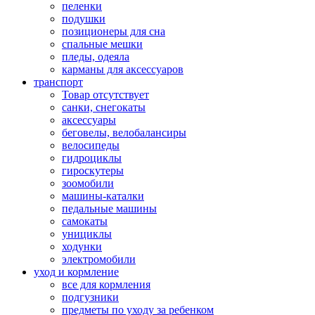
пеленки
подушки
позиционеры для сна
спальные мешки
пледы, одеяла
карманы для аксеcсуаров
транспорт
Товар отсутствует
санки, снегокаты
аксессуары
беговелы, велобалансиры
велосипеды
гидроциклы
гироскутеры
зоомобили
машины-каталки
педальные машины
самокаты
унициклы
ходунки
электромобили
уход и кормление
все для кормления
подгузники
предметы по уходу за ребенком