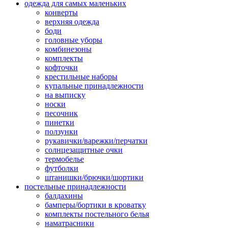
одежда для самых маленьких
конверты
верхняя одежда
боди
головные уборы
комбинезоны
комплекты
кофточки
крестильные наборы
купальные принадлежности
на выписку
носки
песочник
пинетки
ползунки
рукавички/варежки/перчатки
солнцезащитные очки
термобелье
футболки
штанишки/брючки/шортики
постельные принадлежности
балдахины
бамперы/бортики в кроватку
комплекты постельного белья
наматрасники