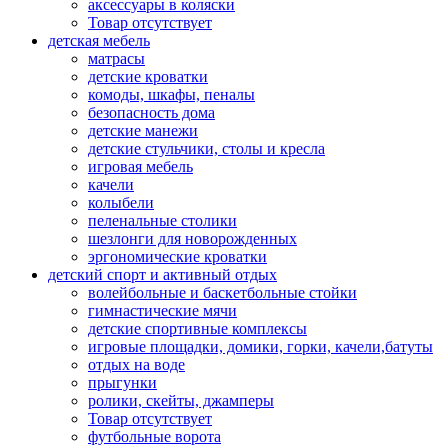
аксессуары в коляски
Товар отсутствует
детская мебель
матрасы
детские кроватки
комоды, шкафы, пеналы
безопасность дома
детские манежи
детские стульчики, столы и кресла
игровая мебель
качели
колыбели
пеленальные столики
шезлонги для новорожденных
эргономические кроватки
детский спорт и активный отдых
волейбольные и баскетбольные стойки
гимнастические мячи
детские спортивные комплексы
игровые площадки, домики, горки, качели,батуты
отдых на воде
прыгунки
ролики, скейты, джамперы
Товар отсутствует
футбольные ворота