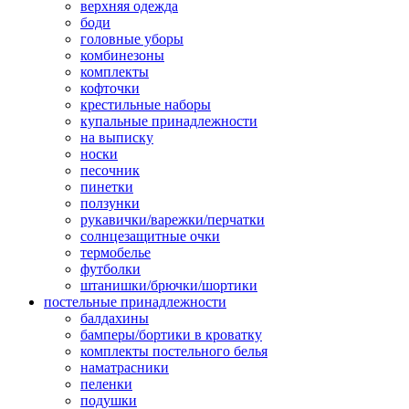
верхняя одежда
боди
головные уборы
комбинезоны
комплекты
кофточки
крестильные наборы
купальные принадлежности
на выписку
носки
песочник
пинетки
ползунки
рукавички/варежки/перчатки
солнцезащитные очки
термобелье
футболки
штанишки/брючки/шортики
постельные принадлежности
балдахины
бамперы/бортики в кроватку
комплекты постельного белья
наматрасники
пеленки
подушки