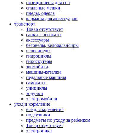
позиционеры для сна
спальные мешки
пледы, одеяла
карманы для аксеcсуаров
транспорт
Товар отсутствует
санки, снегокаты
аксессуары
беговелы, велобалансиры
велосипеды
гидроциклы
гироскутеры
зоомобили
машины-каталки
педальные машины
самокаты
унициклы
ходунки
электромобили
уход и кормление
все для кормления
подгузники
предметы по уходу за ребенком
Товар отсутствует
электроника