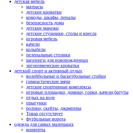
детская мебель
матрасы
детские кроватки
комоды, шкафы, пеналы
безопасность дома
детские манежи
детские стульчики, столы и кресла
игровая мебель
качели
колыбели
пеленальные столики
шезлонги для новорожденных
эргономические кроватки
детский спорт и активный отдых
волейбольные и баскетбольные стойки
гимнастические мячи
детские спортивные комплексы
игровые площадки, домики, горки, качели,батуты
отдых на воде
прыгунки
ролики, скейты, джамперы
Товар отсутствует
футбольные ворота
одежда для самых маленьких
конверты