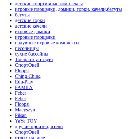
детские спортивные комплексы
игровые площадки, домики, горки, качели,батуты
батуты
детские горки
детские качели
игровые домики
игровые площадки
надувные игровые комплексы
песочницы
сухие бассейны
Товар отсутствует
СпортОкей
Floopsi
Ching-Ching
Edu-Play
FAMILY
Feber
Feber
Floopsi
Macyszyn
Pilsan
YaYa TOY
другие производители
СпортОкей
отдых на воде