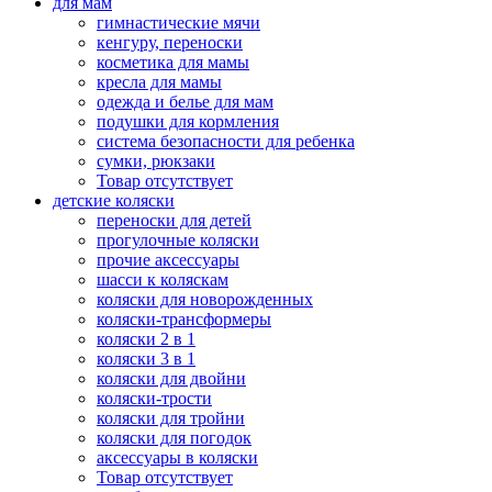
для мам
гимнастические мячи
кенгуру, переноски
косметика для мамы
кресла для мамы
одежда и белье для мам
подушки для кормления
система безопасности для ребенка
сумки, рюкзаки
Товар отсутствует
детские коляски
переноски для детей
прогулочные коляски
прочие аксессуары
шасси к коляскам
коляски для новорожденных
коляски-трансформеры
коляски 2 в 1
коляски 3 в 1
коляски для двойни
коляски-трости
коляски для тройни
коляски для погодок
аксессуары в коляски
Товар отсутствует