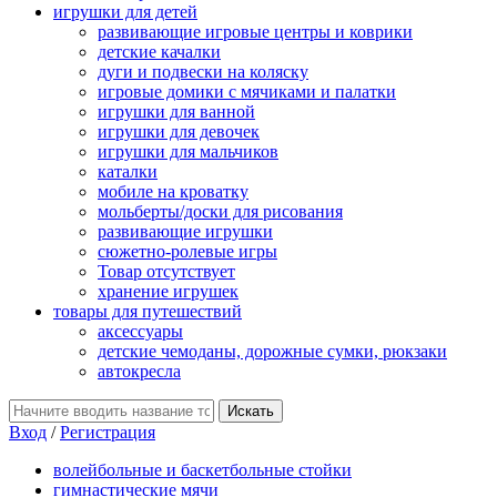
игрушки для детей
развивающие игровые центры и коврики
детские качалки
дуги и подвески на коляску
игровые домики с мячиками и палатки
игрушки для ванной
игрушки для девочек
игрушки для мальчиков
каталки
мобиле на кроватку
мольберты/доски для рисования
развивающие игрушки
сюжетно-ролевые игры
Товар отсутствует
хранение игрушек
товары для путешествий
аксессуары
детские чемоданы, дорожные сумки, рюкзаки
автокресла
Вход
/
Регистрация
волейбольные и баскетбольные стойки
гимнастические мячи