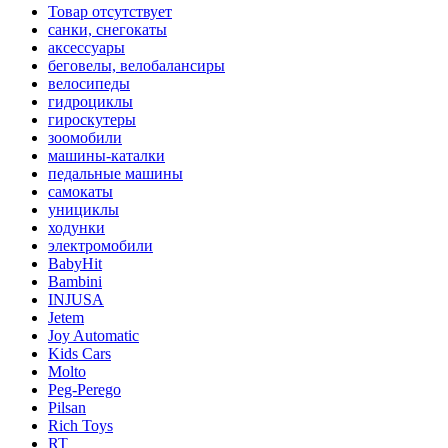
Товар отсутствует
санки, снегокаты
аксессуары
беговелы, велобалансиры
велосипеды
гидроциклы
гироскутеры
зоомобили
машины-каталки
педальные машины
самокаты
унициклы
ходунки
электромобили
BabyHit
Bambini
INJUSA
Jetem
Joy Automatic
Kids Cars
Molto
Peg-Perego
Pilsan
Rich Toys
RT