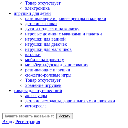
Товар отсутствует
электроника
игрушки для детей
развивающие игровые центры и коврики
детские качалки
дуги и подвески на коляску
игровые домики с мячиками и палатки
игрушки для ванной
игрушки для девочек
игрушки для мальчиков
каталки
мобиле на кроватку
мольберты/доски для рисования
развивающие игрушки
сюжетно-ролевые игры
Товар отсутствует
хранение игрушек
товары для путешествий
аксессуары
детские чемоданы, дорожные сумки, рюкзаки
автокресла
Вход
/
Регистрация