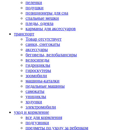
пеленки
подушки
позиционеры для сна
спальные мешки
пледы, одеяла
карманы для аксеcсуаров
транспорт
Товар отсутствует
санки, снегокаты
аксессуары
беговелы, велобалансиры
велосипеды
гидроциклы
гироскутеры
зоомобили
машины-каталки
педальные машины
самокаты
унициклы
ходунки
электромобили
уход и кормление
все для кормления
подгузники
предметы по уходу за ребенком