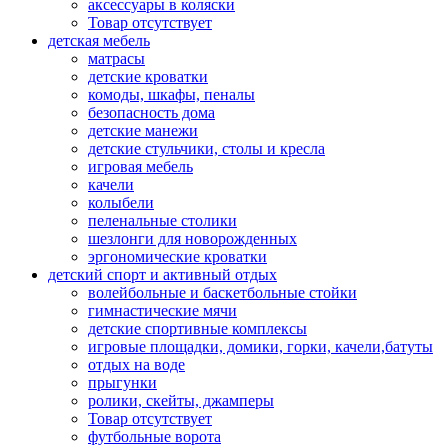
аксессуары в коляски
Товар отсутствует
детская мебель
матрасы
детские кроватки
комоды, шкафы, пеналы
безопасность дома
детские манежи
детские стульчики, столы и кресла
игровая мебель
качели
колыбели
пеленальные столики
шезлонги для новорожденных
эргономические кроватки
детский спорт и активный отдых
волейбольные и баскетбольные стойки
гимнастические мячи
детские спортивные комплексы
игровые площадки, домики, горки, качели,батуты
отдых на воде
прыгунки
ролики, скейты, джамперы
Товар отсутствует
футбольные ворота