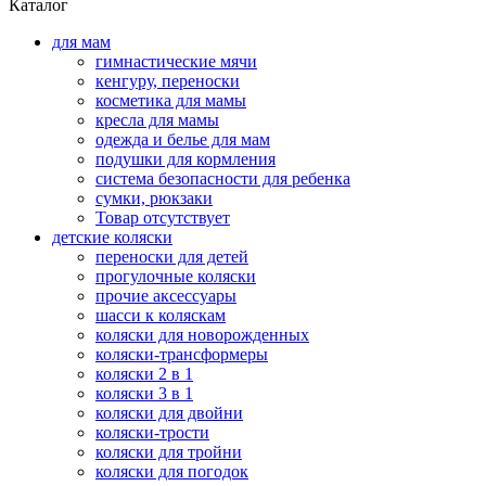
Каталог
для мам
гимнастические мячи
кенгуру, переноски
косметика для мамы
кресла для мамы
одежда и белье для мам
подушки для кормления
система безопасности для ребенка
сумки, рюкзаки
Товар отсутствует
детские коляски
переноски для детей
прогулочные коляски
прочие аксессуары
шасси к коляскам
коляски для новорожденных
коляски-трансформеры
коляски 2 в 1
коляски 3 в 1
коляски для двойни
коляски-трости
коляски для тройни
коляски для погодок