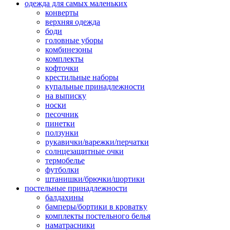
одежда для самых маленьких
конверты
верхняя одежда
боди
головные уборы
комбинезоны
комплекты
кофточки
крестильные наборы
купальные принадлежности
на выписку
носки
песочник
пинетки
ползунки
рукавички/варежки/перчатки
солнцезащитные очки
термобелье
футболки
штанишки/брючки/шортики
постельные принадлежности
балдахины
бамперы/бортики в кроватку
комплекты постельного белья
наматрасники