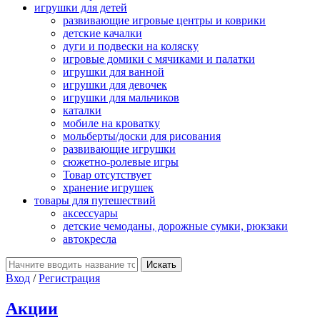
игрушки для детей
развивающие игровые центры и коврики
детские качалки
дуги и подвески на коляску
игровые домики с мячиками и палатки
игрушки для ванной
игрушки для девочек
игрушки для мальчиков
каталки
мобиле на кроватку
мольберты/доски для рисования
развивающие игрушки
сюжетно-ролевые игры
Товар отсутствует
хранение игрушек
товары для путешествий
аксессуары
детские чемоданы, дорожные сумки, рюкзаки
автокресла
Вход
/
Регистрация
Акции