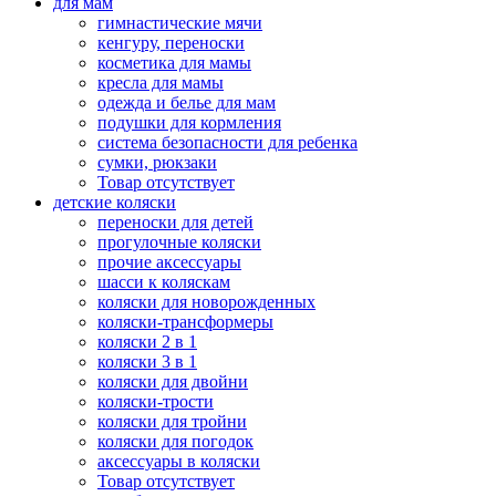
для мам
гимнастические мячи
кенгуру, переноски
косметика для мамы
кресла для мамы
одежда и белье для мам
подушки для кормления
система безопасности для ребенка
сумки, рюкзаки
Товар отсутствует
детские коляски
переноски для детей
прогулочные коляски
прочие аксессуары
шасси к коляскам
коляски для новорожденных
коляски-трансформеры
коляски 2 в 1
коляски 3 в 1
коляски для двойни
коляски-трости
коляски для тройни
коляски для погодок
аксессуары в коляски
Товар отсутствует