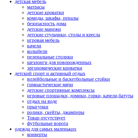
детская мебель
матрасы
детские кроватки
комоды, шкафы, пеналы
безопасность дома
детские манежи
детские стульчики, столы и кресла
игровая мебель
качели
колыбели
пеленальные столики
шезлонги для новорожденных
эргономические кроватки
детский спорт и активный отдых
волейбольные и баскетбольные стойки
гимнастические мячи
детские спортивные комплексы
игровые площадки, домики, горки, качели,батуты
отдых на воде
прыгунки
ролики, скейты, джамперы
Товар отсутствует
футбольные ворота
одежда для самых маленьких
конверты