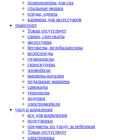
позиционеры для сна
спальные мешки
пледы, одеяла
карманы для аксеcсуаров
транспорт
Товар отсутствует
санки, снегокаты
аксессуары
беговелы, велобалансиры
велосипеды
гидроциклы
гироскутеры
зоомобили
машины-каталки
педальные машины
самокаты
унициклы
ходунки
электромобили
уход и кормление
все для кормления
подгузники
предметы по уходу за ребенком
Товар отсутствует
электроника