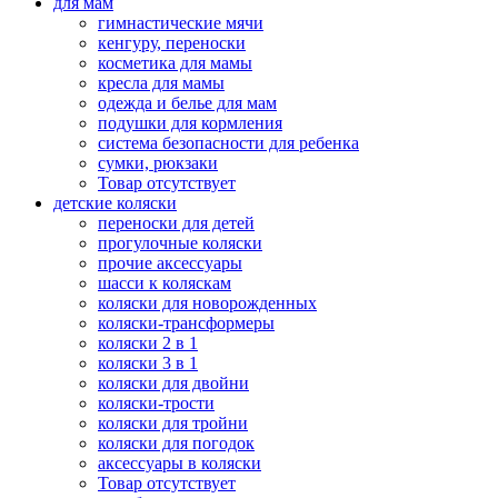
для мам
гимнастические мячи
кенгуру, переноски
косметика для мамы
кресла для мамы
одежда и белье для мам
подушки для кормления
система безопасности для ребенка
сумки, рюкзаки
Товар отсутствует
детские коляски
переноски для детей
прогулочные коляски
прочие аксессуары
шасси к коляскам
коляски для новорожденных
коляски-трансформеры
коляски 2 в 1
коляски 3 в 1
коляски для двойни
коляски-трости
коляски для тройни
коляски для погодок
аксессуары в коляски
Товар отсутствует