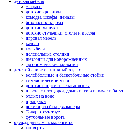
детская мебель
матрасы
детские кроватки
комоды, шкафы, пеналы
безопасность дома
детские манежи
детские стульчики, столы и кресла
игровая мебель
качели
колыбели
пеленальные столики
шезлонги для новорожденных
эргономические кроватки
детский спорт и активный отдых
волейбольные и баскетбольные стойки
гимнастические мячи
детские спортивные комплексы
игровые площадки, домики, горки, качели,батуты
отдых на воде
прыгунки
ролики, скейты, джамперы
Товар отсутствует
футбольные ворота
одежда для самых маленьких
конверты