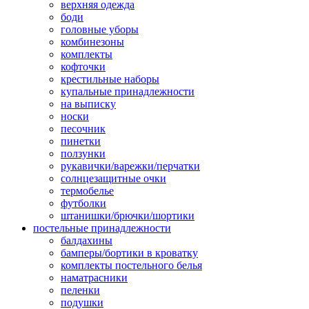
верхняя одежда
боди
головные уборы
комбинезоны
комплекты
кофточки
крестильные наборы
купальные принадлежности
на выписку
носки
песочник
пинетки
ползунки
рукавички/варежки/перчатки
солнцезащитные очки
термобелье
футболки
штанишки/брючки/шортики
постельные принадлежности
балдахины
бамперы/бортики в кроватку
комплекты постельного белья
наматрасники
пеленки
подушки