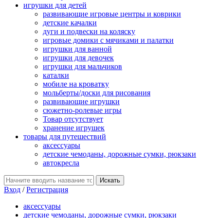
игрушки для детей
развивающие игровые центры и коврики
детские качалки
дуги и подвески на коляску
игровые домики с мячиками и палатки
игрушки для ванной
игрушки для девочек
игрушки для мальчиков
каталки
мобиле на кроватку
мольберты/доски для рисования
развивающие игрушки
сюжетно-ролевые игры
Товар отсутствует
хранение игрушек
товары для путешествий
аксессуары
детские чемоданы, дорожные сумки, рюкзаки
автокресла
Вход
/
Регистрация
аксессуары
детские чемоданы, дорожные сумки, рюкзаки