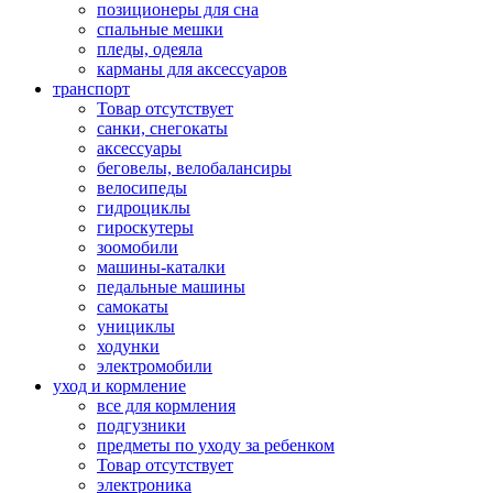
позиционеры для сна
спальные мешки
пледы, одеяла
карманы для аксеcсуаров
транспорт
Товар отсутствует
санки, снегокаты
аксессуары
беговелы, велобалансиры
велосипеды
гидроциклы
гироскутеры
зоомобили
машины-каталки
педальные машины
самокаты
унициклы
ходунки
электромобили
уход и кормление
все для кормления
подгузники
предметы по уходу за ребенком
Товар отсутствует
электроника