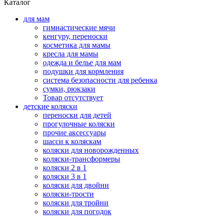
Каталог
для мам
гимнастические мячи
кенгуру, переноски
косметика для мамы
кресла для мамы
одежда и белье для мам
подушки для кормления
система безопасности для ребенка
сумки, рюкзаки
Товар отсутствует
детские коляски
переноски для детей
прогулочные коляски
прочие аксессуары
шасси к коляскам
коляски для новорожденных
коляски-трансформеры
коляски 2 в 1
коляски 3 в 1
коляски для двойни
коляски-трости
коляски для тройни
коляски для погодок