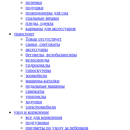
пеленки
подушки
позиционеры для сна
спальные мешки
пледы, одеяла
карманы для аксеcсуаров
транспорт
Товар отсутствует
санки, снегокаты
аксессуары
беговелы, велобалансиры
велосипеды
гидроциклы
гироскутеры
зоомобили
машины-каталки
педальные машины
самокаты
унициклы
ходунки
электромобили
уход и кормление
все для кормления
подгузники
предметы по уходу за ребенком