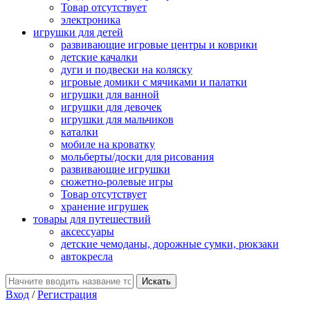
Товар отсутствует
электроника
игрушки для детей
развивающие игровые центры и коврики
детские качалки
дуги и подвески на коляску
игровые домики с мячиками и палатки
игрушки для ванной
игрушки для девочек
игрушки для мальчиков
каталки
мобиле на кроватку
мольберты/доски для рисования
развивающие игрушки
сюжетно-ролевые игры
Товар отсутствует
хранение игрушек
товары для путешествий
аксессуары
детские чемоданы, дорожные сумки, рюкзаки
автокресла
Вход
/
Регистрация