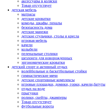
аксессуары в коляски
Товар отсутствует
детская мебель
матрасы
детские кроватки
комоды, шкафы, пеналы
безопасность дома
детские манежи
детские стульчики, столы и кресла
игровая мебель
качели
колыбели
пеленальные столики
шезлонги для новорожденных
эргономические кроватки
детский спорт и активный отдых
волейбольные и баскетбольные стойки
гимнастические мячи
детские спортивные комплексы
игровые площадки, домики, горки, качели,батуты
отдых на воде
прыгунки
ролики, скейты, джамперы
Товар отсутствует
футбольные ворота