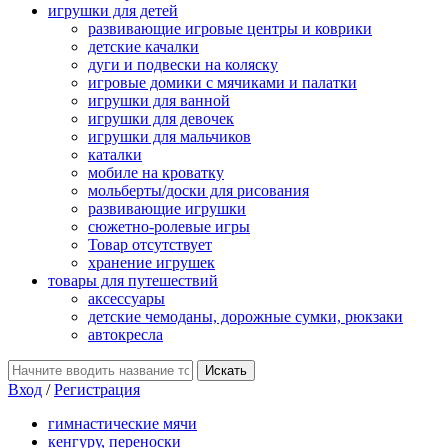
игрушки для детей
развивающие игровые центры и коврики
детские качалки
дуги и подвески на коляску
игровые домики с мячиками и палатки
игрушки для ванной
игрушки для девочек
игрушки для мальчиков
каталки
мобиле на кроватку
мольберты/доски для рисования
развивающие игрушки
сюжетно-ролевые игры
Товар отсутствует
хранение игрушек
товары для путешествий
аксессуары
детские чемоданы, дорожные сумки, рюкзаки
автокресла
Вход
/
Регистрация
гимнастические мячи
кенгуру, переноски