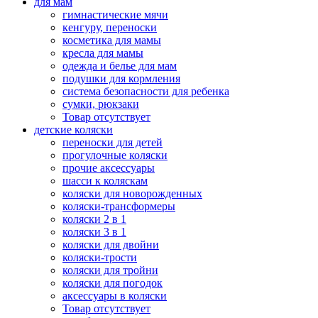
для мам
гимнастические мячи
кенгуру, переноски
косметика для мамы
кресла для мамы
одежда и белье для мам
подушки для кормления
система безопасности для ребенка
сумки, рюкзаки
Товар отсутствует
детские коляски
переноски для детей
прогулочные коляски
прочие аксессуары
шасси к коляскам
коляски для новорожденных
коляски-трансформеры
коляски 2 в 1
коляски 3 в 1
коляски для двойни
коляски-трости
коляски для тройни
коляски для погодок
аксессуары в коляски
Товар отсутствует