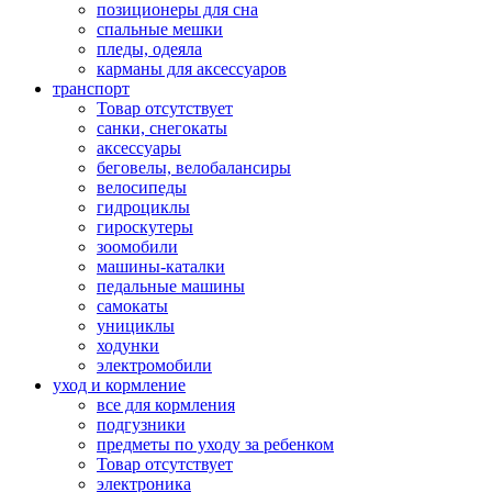
позиционеры для сна
спальные мешки
пледы, одеяла
карманы для аксеcсуаров
транспорт
Товар отсутствует
санки, снегокаты
аксессуары
беговелы, велобалансиры
велосипеды
гидроциклы
гироскутеры
зоомобили
машины-каталки
педальные машины
самокаты
унициклы
ходунки
электромобили
уход и кормление
все для кормления
подгузники
предметы по уходу за ребенком
Товар отсутствует
электроника