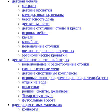
детская мебель
матрасы
детские кроватки
комоды, шкафы, пеналы
безопасность дома
детские манежи
детские стульчики, столы и кресла
игровая мебель
качели
колыбели
пеленальные столики
шезлонги для новорожденных
эргономические кроватки
детский спорт и активный отдых
волейбольные и баскетбольные стойки
гимнастические мячи
детские спортивные комплексы
игровые площадки, домики, горки, качели,батуты
отдых на воде
прыгунки
ролики, скейты, джамперы
Товар отсутствует
футбольные ворота
одежда для самых маленьких
конверты