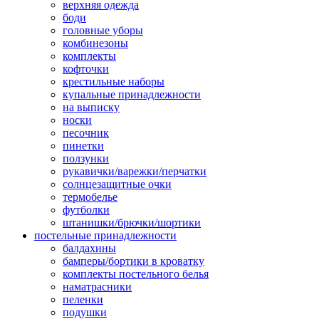
верхняя одежда
боди
головные уборы
комбинезоны
комплекты
кофточки
крестильные наборы
купальные принадлежности
на выписку
носки
песочник
пинетки
ползунки
рукавички/варежки/перчатки
солнцезащитные очки
термобелье
футболки
штанишки/брючки/шортики
постельные принадлежности
балдахины
бамперы/бортики в кроватку
комплекты постельного белья
наматрасники
пеленки
подушки