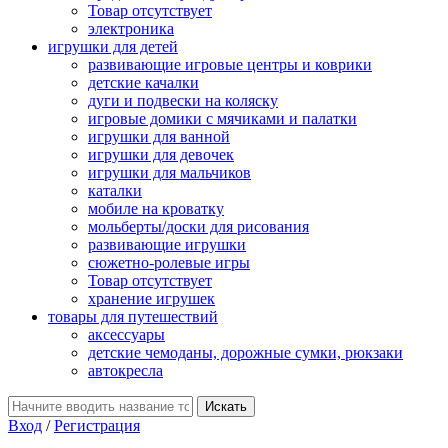
Товар отсутствует
электроника
игрушки для детей
развивающие игровые центры и коврики
детские качалки
дуги и подвески на коляску
игровые домики с мячиками и палатки
игрушки для ванной
игрушки для девочек
игрушки для мальчиков
каталки
мобиле на кроватку
мольберты/доски для рисования
развивающие игрушки
сюжетно-ролевые игры
Товар отсутствует
хранение игрушек
товары для путешествий
аксессуары
детские чемоданы, дорожные сумки, рюкзаки
автокресла
Вход
/
Регистрация