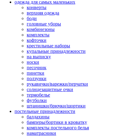
одежда для самых маленьких
конверты
верхняя одежда
боди
головные уборы
комбинезоны
комплекты
кофточки
крестильные наборы
купальные принадлежности
на выписку
носки
песочник
пинетки
ползунки
рукавички/варежки/перчатки
солнцезащитные очки
термобелье
футболки
штанишки/брючки/шортики
постельные принадлежности
балдахины
бамперы/бортики в кроватку
комплекты постельного белья
наматрасники