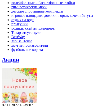
волейбольные и баскетбольные стойки
гимнастические мячи
детские спортивные комплексы
игровые площадки, домики, горки, качели,батуты
отдых на воде
прыгунки
ролики, скейты, джамперы
Товар отсутствует
BestWay
Mouse House
другие производители
футбольные ворота
Акции
07.11.2022 16:49:07