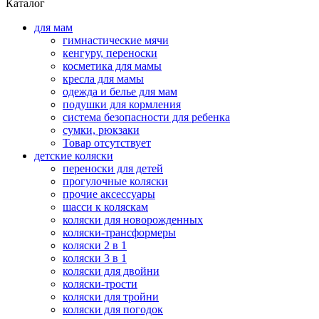
Каталог
для мам
гимнастические мячи
кенгуру, переноски
косметика для мамы
кресла для мамы
одежда и белье для мам
подушки для кормления
система безопасности для ребенка
сумки, рюкзаки
Товар отсутствует
детские коляски
переноски для детей
прогулочные коляски
прочие аксессуары
шасси к коляскам
коляски для новорожденных
коляски-трансформеры
коляски 2 в 1
коляски 3 в 1
коляски для двойни
коляски-трости
коляски для тройни
коляски для погодок