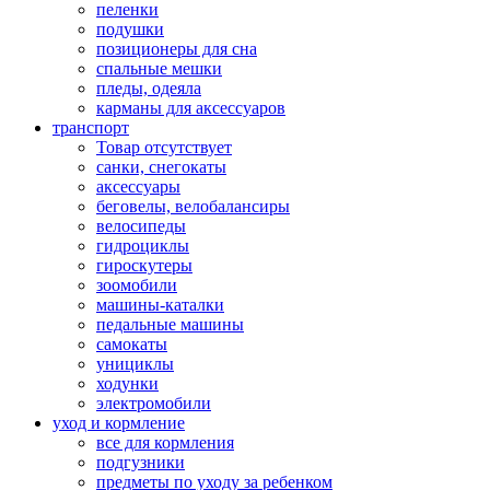
пеленки
подушки
позиционеры для сна
спальные мешки
пледы, одеяла
карманы для аксеcсуаров
транспорт
Товар отсутствует
санки, снегокаты
аксессуары
беговелы, велобалансиры
велосипеды
гидроциклы
гироскутеры
зоомобили
машины-каталки
педальные машины
самокаты
унициклы
ходунки
электромобили
уход и кормление
все для кормления
подгузники
предметы по уходу за ребенком