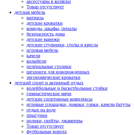
аксессуары в коляски
Товар отсутствует
детская мебель
матрасы
детские кроватки
комоды, шкафы, пеналы
безопасность дома
детские манежи
детские стульчики, столы и кресла
игровая мебель
качели
колыбели
пеленальные столики
шезлонги для новорожденных
эргономические кроватки
детский спорт и активный отдых
волейбольные и баскетбольные стойки
гимнастические мячи
детские спортивные комплексы
игровые площадки, домики, горки, качели,батуты
отдых на воде
прыгунки
ролики, скейты, джамперы
Товар отсутствует
футбольные ворота