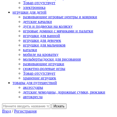
Товар отсутствует
электроника
игрушки для детей
развивающие игровые центры и коврики
детские качалки
дуги и подвески на коляску
игровые домики с мячиками и палатки
игрушки для ванной
игрушки для девочек
игрушки для мальчиков
каталки
мобиле на кроватку
мольберты/доски для рисования
развивающие игрушки
сюжетно-ролевые игры
Товар отсутствует
хранение игрушек
товары для путешествий
аксессуары
детские чемоданы, дорожные сумки, рюкзаки
автокресла
Вход
/
Регистрация