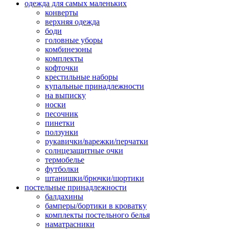
одежда для самых маленьких
конверты
верхняя одежда
боди
головные уборы
комбинезоны
комплекты
кофточки
крестильные наборы
купальные принадлежности
на выписку
носки
песочник
пинетки
ползунки
рукавички/варежки/перчатки
солнцезащитные очки
термобелье
футболки
штанишки/брючки/шортики
постельные принадлежности
балдахины
бамперы/бортики в кроватку
комплекты постельного белья
наматрасники