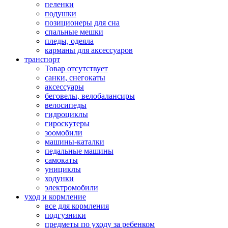
пеленки
подушки
позиционеры для сна
спальные мешки
пледы, одеяла
карманы для аксеcсуаров
транспорт
Товар отсутствует
санки, снегокаты
аксессуары
беговелы, велобалансиры
велосипеды
гидроциклы
гироскутеры
зоомобили
машины-каталки
педальные машины
самокаты
унициклы
ходунки
электромобили
уход и кормление
все для кормления
подгузники
предметы по уходу за ребенком