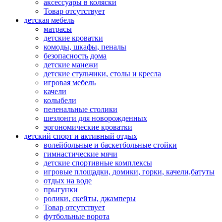
аксессуары в коляски
Товар отсутствует
детская мебель
матрасы
детские кроватки
комоды, шкафы, пеналы
безопасность дома
детские манежи
детские стульчики, столы и кресла
игровая мебель
качели
колыбели
пеленальные столики
шезлонги для новорожденных
эргономические кроватки
детский спорт и активный отдых
волейбольные и баскетбольные стойки
гимнастические мячи
детские спортивные комплексы
игровые площадки, домики, горки, качели,батуты
отдых на воде
прыгунки
ролики, скейты, джамперы
Товар отсутствует
футбольные ворота