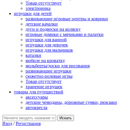
Товар отсутствует
электроника
игрушки для детей
развивающие игровые центры и коврики
детские качалки
дуги и подвески на коляску
игровые домики с мячиками и палатки
игрушки для ванной
игрушки для девочек
игрушки для мальчиков
каталки
мобиле на кроватку
мольберты/доски для рисования
развивающие игрушки
сюжетно-ролевые игры
Товар отсутствует
хранение игрушек
товары для путешествий
аксессуары
детские чемоданы, дорожные сумки, рюкзаки
автокресла
Вход
/
Регистрация