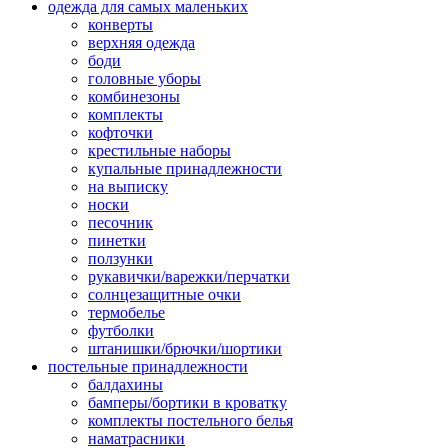
одежда для самых маленьких
конверты
верхняя одежда
боди
головные уборы
комбинезоны
комплекты
кофточки
крестильные наборы
купальные принадлежности
на выписку
носки
песочник
пинетки
ползунки
рукавички/варежки/перчатки
солнцезащитные очки
термобелье
футболки
штанишки/брючки/шортики
постельные принадлежности
балдахины
бамперы/бортики в кроватку
комплекты постельного белья
наматрасники