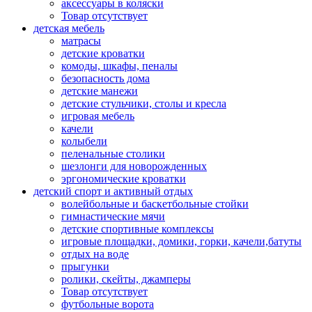
аксессуары в коляски
Товар отсутствует
детская мебель
матрасы
детские кроватки
комоды, шкафы, пеналы
безопасность дома
детские манежи
детские стульчики, столы и кресла
игровая мебель
качели
колыбели
пеленальные столики
шезлонги для новорожденных
эргономические кроватки
детский спорт и активный отдых
волейбольные и баскетбольные стойки
гимнастические мячи
детские спортивные комплексы
игровые площадки, домики, горки, качели,батуты
отдых на воде
прыгунки
ролики, скейты, джамперы
Товар отсутствует
футбольные ворота