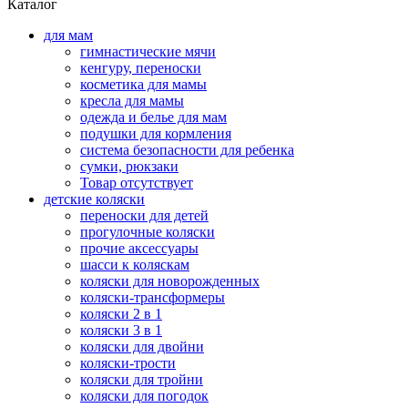
Каталог
для мам
гимнастические мячи
кенгуру, переноски
косметика для мамы
кресла для мамы
одежда и белье для мам
подушки для кормления
система безопасности для ребенка
сумки, рюкзаки
Товар отсутствует
детские коляски
переноски для детей
прогулочные коляски
прочие аксессуары
шасси к коляскам
коляски для новорожденных
коляски-трансформеры
коляски 2 в 1
коляски 3 в 1
коляски для двойни
коляски-трости
коляски для тройни
коляски для погодок