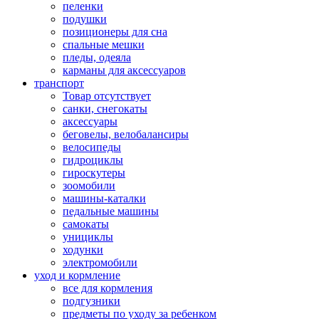
пеленки
подушки
позиционеры для сна
спальные мешки
пледы, одеяла
карманы для аксеcсуаров
транспорт
Товар отсутствует
санки, снегокаты
аксессуары
беговелы, велобалансиры
велосипеды
гидроциклы
гироскутеры
зоомобили
машины-каталки
педальные машины
самокаты
унициклы
ходунки
электромобили
уход и кормление
все для кормления
подгузники
предметы по уходу за ребенком