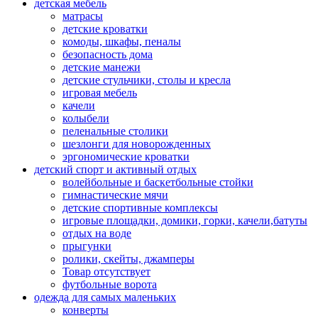
детская мебель
матрасы
детские кроватки
комоды, шкафы, пеналы
безопасность дома
детские манежи
детские стульчики, столы и кресла
игровая мебель
качели
колыбели
пеленальные столики
шезлонги для новорожденных
эргономические кроватки
детский спорт и активный отдых
волейбольные и баскетбольные стойки
гимнастические мячи
детские спортивные комплексы
игровые площадки, домики, горки, качели,батуты
отдых на воде
прыгунки
ролики, скейты, джамперы
Товар отсутствует
футбольные ворота
одежда для самых маленьких
конверты