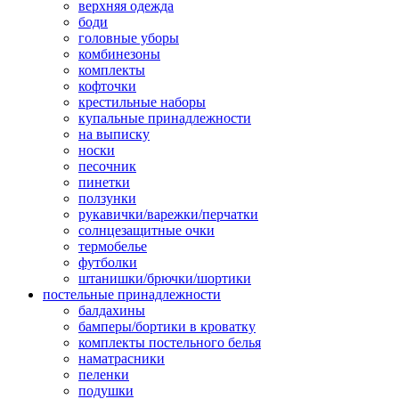
верхняя одежда
боди
головные уборы
комбинезоны
комплекты
кофточки
крестильные наборы
купальные принадлежности
на выписку
носки
песочник
пинетки
ползунки
рукавички/варежки/перчатки
солнцезащитные очки
термобелье
футболки
штанишки/брючки/шортики
постельные принадлежности
балдахины
бамперы/бортики в кроватку
комплекты постельного белья
наматрасники
пеленки
подушки