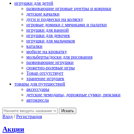
игрушки для детей
развивающие игровые центры и коврики
детские качалки
дуги и подвески на коляску
игровые домики с мячиками и палатки
игрушки для ванной
игрушки для девочек
игрушки для мальчиков
каталки
мобиле на кроватку
мольберты/доски для рисования
развивающие игрушки
сюжетно-ролевые игры
Товар отсутствует
хранение игрушек
товары для путешествий
аксессуары
детские чемоданы, дорожные сумки, рюкзаки
автокресла
Вход
/
Регистрация
Акции