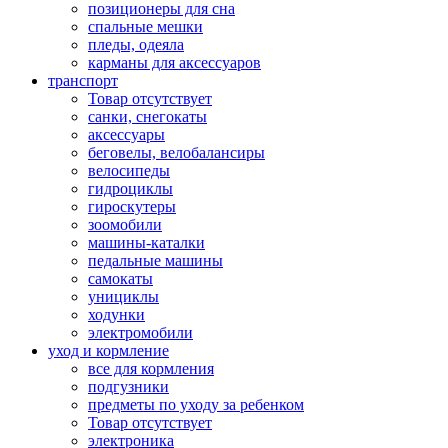
позиционеры для сна
спальные мешки
пледы, одеяла
карманы для аксеcсуаров
транспорт
Товар отсутствует
санки, снегокаты
аксессуары
беговелы, велобалансиры
велосипеды
гидроциклы
гироскутеры
зоомобили
машины-каталки
педальные машины
самокаты
унициклы
ходунки
электромобили
уход и кормление
все для кормления
подгузники
предметы по уходу за ребенком
Товар отсутствует
электроника