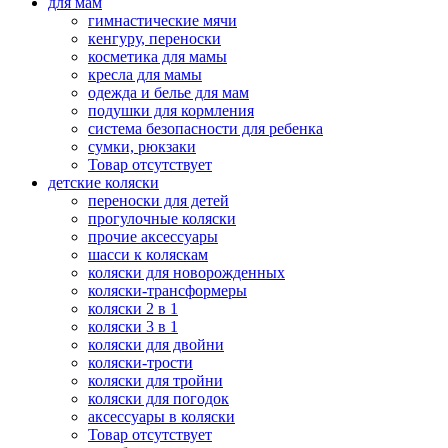
для мам
гимнастические мячи
кенгуру, переноски
косметика для мамы
кресла для мамы
одежда и белье для мам
подушки для кормления
система безопасности для ребенка
сумки, рюкзаки
Товар отсутствует
детские коляски
переноски для детей
прогулочные коляски
прочие аксессуары
шасси к коляскам
коляски для новорожденных
коляски-трансформеры
коляски 2 в 1
коляски 3 в 1
коляски для двойни
коляски-трости
коляски для тройни
коляски для погодок
аксессуары в коляски
Товар отсутствует