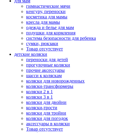
для мам
гимнастические мячи
кенгуру, переноски
косметика для мамы
кресла для мамы
одежда и белье для мам
подушки для кормления
система безопасности для ребенка
сумки, рюкзаки
Товар отсутствует
детские коляски
переноски для детей
прогулочные коляски
прочие аксессуары
шасси к коляскам
коляски для новорожденных
коляски-трансформеры
коляски 2 в 1
коляски 3 в 1
коляски для двойни
коляски-трости
коляски для тройни
коляски для погодок
аксессуары в коляски
Товар отсутствует