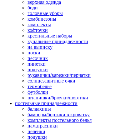
верхняя одежда
боди
головные уборы
комбинезоны
комплекты
кофточки
крестильные наборы
купальные принадлежности
на выписку
носки
песочник
пинетки
ползунки
рукавички/варежки/перчатки
солнцезащитные очки
термобелье
футболки
штанишки/брючки/шортики
постельные принадлежности
балдахины
бамперы/бортики в кроватку
комплекты постельного белья
наматрасники
пеленки
подушки