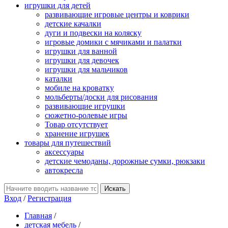
игрушки для детей
развивающие игровые центры и коврики
детские качалки
дуги и подвески на коляску
игровые домики с мячиками и палатки
игрушки для ванной
игрушки для девочек
игрушки для мальчиков
каталки
мобиле на кроватку
мольберты/доски для рисования
развивающие игрушки
сюжетно-ролевые игры
Товар отсутствует
хранение игрушек
товары для путешествий
аксессуары
детские чемоданы, дорожные сумки, рюкзаки
автокресла
Вход
/
Регистрация
Главная
/
детская мебель
/