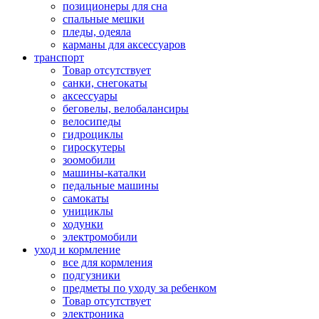
позиционеры для сна
спальные мешки
пледы, одеяла
карманы для аксеcсуаров
транспорт
Товар отсутствует
санки, снегокаты
аксессуары
беговелы, велобалансиры
велосипеды
гидроциклы
гироскутеры
зоомобили
машины-каталки
педальные машины
самокаты
унициклы
ходунки
электромобили
уход и кормление
все для кормления
подгузники
предметы по уходу за ребенком
Товар отсутствует
электроника