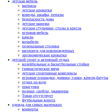
детская мебель
матрасы
детские кроватки
комоды, шкафы, пеналы
безопасность дома
детские манежи
детские стульчики, столы и кресла
игровая мебель
качели
колыбели
пеленальные столики
шезлонги для новорожденных
эргономические кроватки
детский спорт и активный отдых
волейбольные и баскетбольные стойки
гимнастические мячи
детские спортивные комплексы
игровые площадки, домики, горки, качели,батуты
отдых на воде
прыгунки
ролики, скейты, джамперы
Товар отсутствует
футбольные ворота
одежда для самых маленьких
конверты