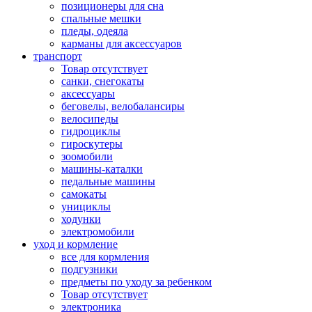
позиционеры для сна
спальные мешки
пледы, одеяла
карманы для аксеcсуаров
транспорт
Товар отсутствует
санки, снегокаты
аксессуары
беговелы, велобалансиры
велосипеды
гидроциклы
гироскутеры
зоомобили
машины-каталки
педальные машины
самокаты
унициклы
ходунки
электромобили
уход и кормление
все для кормления
подгузники
предметы по уходу за ребенком
Товар отсутствует
электроника