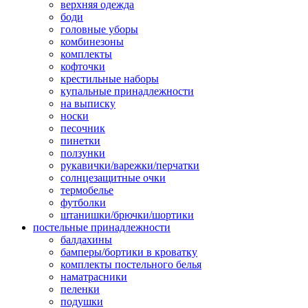
верхняя одежда
боди
головные уборы
комбинезоны
комплекты
кофточки
крестильные наборы
купальные принадлежности
на выписку
носки
песочник
пинетки
ползунки
рукавички/варежки/перчатки
солнцезащитные очки
термобелье
футболки
штанишки/брючки/шортики
постельные принадлежности
балдахины
бамперы/бортики в кроватку
комплекты постельного белья
наматрасники
пеленки
подушки