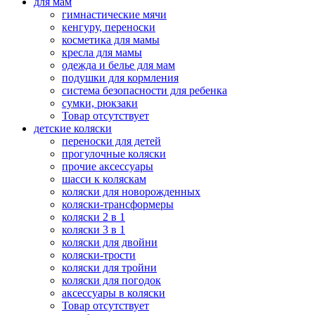
для мам
гимнастические мячи
кенгуру, переноски
косметика для мамы
кресла для мамы
одежда и белье для мам
подушки для кормления
система безопасности для ребенка
сумки, рюкзаки
Товар отсутствует
детские коляски
переноски для детей
прогулочные коляски
прочие аксессуары
шасси к коляскам
коляски для новорожденных
коляски-трансформеры
коляски 2 в 1
коляски 3 в 1
коляски для двойни
коляски-трости
коляски для тройни
коляски для погодок
аксессуары в коляски
Товар отсутствует