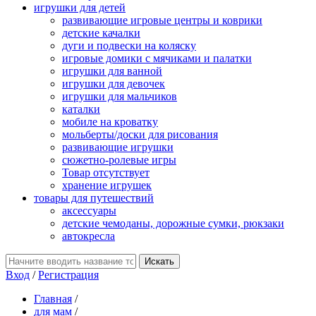
игрушки для детей
развивающие игровые центры и коврики
детские качалки
дуги и подвески на коляску
игровые домики с мячиками и палатки
игрушки для ванной
игрушки для девочек
игрушки для мальчиков
каталки
мобиле на кроватку
мольберты/доски для рисования
развивающие игрушки
сюжетно-ролевые игры
Товар отсутствует
хранение игрушек
товары для путешествий
аксессуары
детские чемоданы, дорожные сумки, рюкзаки
автокресла
Вход
/
Регистрация
Главная
/
для мам
/