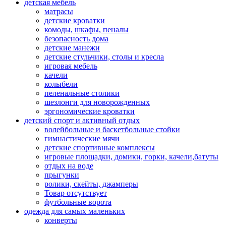
детская мебель
матрасы
детские кроватки
комоды, шкафы, пеналы
безопасность дома
детские манежи
детские стульчики, столы и кресла
игровая мебель
качели
колыбели
пеленальные столики
шезлонги для новорожденных
эргономические кроватки
детский спорт и активный отдых
волейбольные и баскетбольные стойки
гимнастические мячи
детские спортивные комплексы
игровые площадки, домики, горки, качели,батуты
отдых на воде
прыгунки
ролики, скейты, джамперы
Товар отсутствует
футбольные ворота
одежда для самых маленьких
конверты