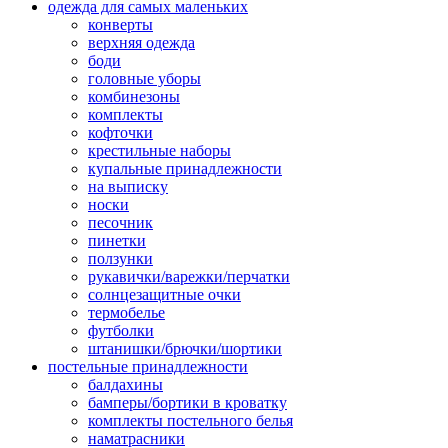
одежда для самых маленьких
конверты
верхняя одежда
боди
головные уборы
комбинезоны
комплекты
кофточки
крестильные наборы
купальные принадлежности
на выписку
носки
песочник
пинетки
ползунки
рукавички/варежки/перчатки
солнцезащитные очки
термобелье
футболки
штанишки/брючки/шортики
постельные принадлежности
балдахины
бамперы/бортики в кроватку
комплекты постельного белья
наматрасники