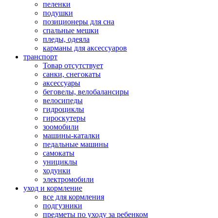
пеленки
подушки
позиционеры для сна
спальные мешки
пледы, одеяла
карманы для аксеcсуаров
транспорт
Товар отсутствует
санки, снегокаты
аксессуары
беговелы, велобалансиры
велосипеды
гидроциклы
гироскутеры
зоомобили
машины-каталки
педальные машины
самокаты
унициклы
ходунки
электромобили
уход и кормление
все для кормления
подгузники
предметы по уходу за ребенком