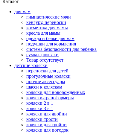
Каталог
для мам
гимнастические мячи
кенгуру, переноски
косметика для мамы
кресла для мамы
одежда и белье для мам
подушки для кормления
система безопасности для ребенка
сумки, рюкзаки
Товар отсутствует
детские коляски
переноски для детей
прогулочные коляски
прочие аксессуары
шасси к коляскам
коляски для новорожденных
коляски-трансформеры
коляски 2 в 1
коляски 3 в 1
коляски для двойни
коляски-трости
коляски для тройни
коляски для погодок