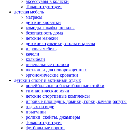
аксессуары в коляски
Товар отсутствует
детская мебель
матрасы
детские кроватки
комоды, шкафы, пеналы
безопасность дома
детские манежи
детские стульчики, столы и кресла
игровая мебель
качели
колыбели
пеленальные столики
шезлонги для новорожденных
эргономические кроватки
детский спорт и активный отдых
волейбольные и баскетбольные стойки
гимнастические мячи
детские спортивные комплексы
игровые площадки, домики, горки, качели,батуты
отдых на воде
прыгунки
ролики, скейты, джамперы
Товар отсутствует
футбольные ворота