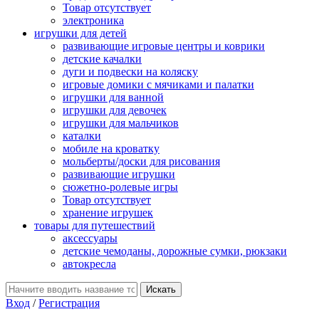
Товар отсутствует
электроника
игрушки для детей
развивающие игровые центры и коврики
детские качалки
дуги и подвески на коляску
игровые домики с мячиками и палатки
игрушки для ванной
игрушки для девочек
игрушки для мальчиков
каталки
мобиле на кроватку
мольберты/доски для рисования
развивающие игрушки
сюжетно-ролевые игры
Товар отсутствует
хранение игрушек
товары для путешествий
аксессуары
детские чемоданы, дорожные сумки, рюкзаки
автокресла
Вход
/
Регистрация