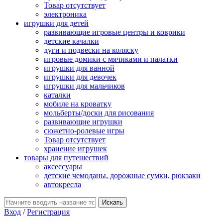
Товар отсутствует
электроника
игрушки для детей
развивающие игровые центры и коврики
детские качалки
дуги и подвески на коляску
игровые домики с мячиками и палатки
игрушки для ванной
игрушки для девочек
игрушки для мальчиков
каталки
мобиле на кроватку
мольберты/доски для рисования
развивающие игрушки
сюжетно-ролевые игры
Товар отсутствует
хранение игрушек
товары для путешествий
аксессуары
детские чемоданы, дорожные сумки, рюкзаки
автокресла
Вход
/
Регистрация