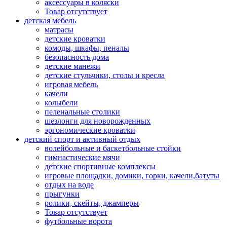
аксессуары в коляски
Товар отсутствует
детская мебель
матрасы
детские кроватки
комоды, шкафы, пеналы
безопасность дома
детские манежи
детские стульчики, столы и кресла
игровая мебель
качели
колыбели
пеленальные столики
шезлонги для новорожденных
эргономические кроватки
детский спорт и активный отдых
волейбольные и баскетбольные стойки
гимнастические мячи
детские спортивные комплексы
игровые площадки, домики, горки, качели,батуты
отдых на воде
прыгунки
ролики, скейты, джамперы
Товар отсутствует
футбольные ворота