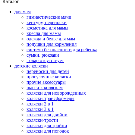
Каталог
для мам
гимнастические мячи
кенгуру, переноски
косметика для мамы
кресла для мамы
одежда и белье для мам
подушки для кормления
система безопасности для ребенка
сумки, рюкзаки
Товар отсутствует
детские коляски
переноски для детей
прогулочные коляски
прочие аксессуары
шасси к коляскам
коляски для новорожденных
коляски-трансформеры
коляски 2 в 1
коляски 3 в 1
коляски для двойни
коляски-трости
коляски для тройни
коляски для погодок