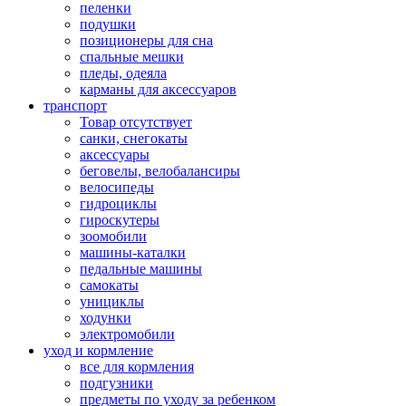
пеленки
подушки
позиционеры для сна
спальные мешки
пледы, одеяла
карманы для аксеcсуаров
транспорт
Товар отсутствует
санки, снегокаты
аксессуары
беговелы, велобалансиры
велосипеды
гидроциклы
гироскутеры
зоомобили
машины-каталки
педальные машины
самокаты
унициклы
ходунки
электромобили
уход и кормление
все для кормления
подгузники
предметы по уходу за ребенком