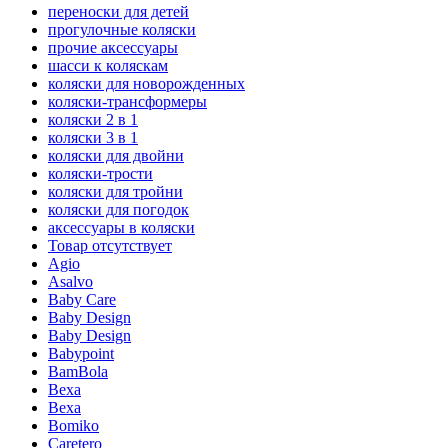
переноски для детей
прогулочные коляски
прочие аксессуары
шасси к коляскам
коляски для новорожденных
коляски-трансформеры
коляски 2 в 1
коляски 3 в 1
коляски для двойни
коляски-трости
коляски для тройни
коляски для погодок
аксессуары в коляски
Товар отсутствует
Agio
Asalvo
Baby Care
Baby Design
Baby Design
Babypoint
BamBola
Bexa
Bexa
Bomiko
Caretero