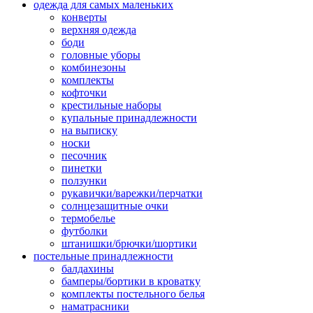
одежда для самых маленьких
конверты
верхняя одежда
боди
головные уборы
комбинезоны
комплекты
кофточки
крестильные наборы
купальные принадлежности
на выписку
носки
песочник
пинетки
ползунки
рукавички/варежки/перчатки
солнцезащитные очки
термобелье
футболки
штанишки/брючки/шортики
постельные принадлежности
балдахины
бамперы/бортики в кроватку
комплекты постельного белья
наматрасники