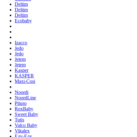
Deltim
Deltim
Deltim
Ecobaby
Izacco
Jedo
Jedo
Jetem
Jetem
Kasper
KASPER
Maxi-Cosi
Noordi
NoordLine
Pituso
RoxBaby
Sweet Baby
Tutis
Valco Baby
Vikalex
Еду-Еду