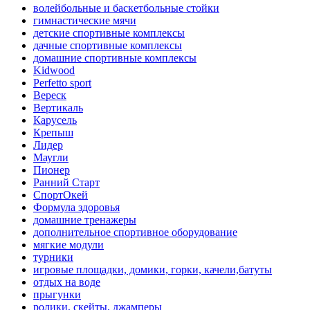
волейбольные и баскетбольные стойки
гимнастические мячи
детские спортивные комплексы
дачные спортивные комплексы
домашние спортивные комплексы
Kidwood
Perfetto sport
Вереск
Вертикаль
Карусель
Крепыш
Лидер
Маугли
Пионер
Ранний Старт
СпортОкей
Формула здоровья
домашние тренажеры
дополнительное спортивное оборудование
мягкие модули
турники
игровые площадки, домики, горки, качели,батуты
отдых на воде
прыгунки
ролики, скейты, джамперы