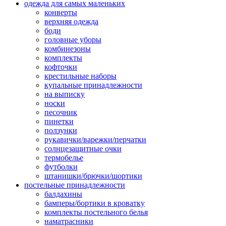
одежда для самых маленьких
конверты
верхняя одежда
боди
головные уборы
комбинезоны
комплекты
кофточки
крестильные наборы
купальные принадлежности
на выписку
носки
песочник
пинетки
ползунки
рукавички/варежки/перчатки
солнцезащитные очки
термобелье
футболки
штанишки/брючки/шортики
постельные принадлежности
балдахины
бамперы/бортики в кроватку
комплекты постельного белья
наматрасники