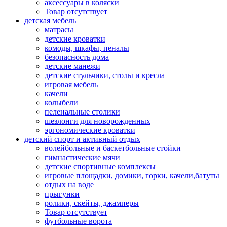
аксессуары в коляски
Товар отсутствует
детская мебель
матрасы
детские кроватки
комоды, шкафы, пеналы
безопасность дома
детские манежи
детские стульчики, столы и кресла
игровая мебель
качели
колыбели
пеленальные столики
шезлонги для новорожденных
эргономические кроватки
детский спорт и активный отдых
волейбольные и баскетбольные стойки
гимнастические мячи
детские спортивные комплексы
игровые площадки, домики, горки, качели,батуты
отдых на воде
прыгунки
ролики, скейты, джамперы
Товар отсутствует
футбольные ворота