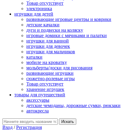
Товар отсутствует
электроника
игрушки для детей
развивающие игровые центры и коврики
детские качалки
дуги и подвески на коляску
игровые домики с мячиками и палатки
игрушки для ванной
игрушки для девочек
игрушки для мальчиков
каталки
мобиле на кроватку
мольберты/доски для рисования
развивающие игрушки
сюжетно-ролевые игры
Товар отсутствует
хранение игрушек
товары для путешествий
аксессуары
детские чемоданы, дорожные сумки, рюкзаки
автокресла
Вход
/
Регистрация