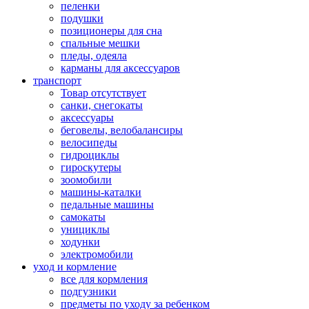
пеленки
подушки
позиционеры для сна
спальные мешки
пледы, одеяла
карманы для аксеcсуаров
транспорт
Товар отсутствует
санки, снегокаты
аксессуары
беговелы, велобалансиры
велосипеды
гидроциклы
гироскутеры
зоомобили
машины-каталки
педальные машины
самокаты
унициклы
ходунки
электромобили
уход и кормление
все для кормления
подгузники
предметы по уходу за ребенком