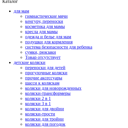
Каталог
для мам
гимнастические мячи
кенгуру, переноски
косметика для мамы
кресла для мамы
одежда и белье для мам
подушки для кормления
система безопасности для ребенка
сумки, рюкзаки
Товар отсутствует
детские коляски
переноски для детей
прогулочные коляски
прочие аксессуары
шасси к коляскам
коляски для новорожденных
коляски-трансформеры
коляски 2 в 1
коляски 3 в 1
коляски для двойни
коляски-трости
коляски для тройни
коляски для погодок