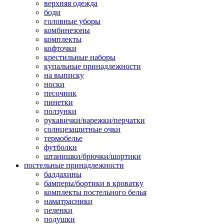
верхняя одежда
боди
головные уборы
комбинезоны
комплекты
кофточки
крестильные наборы
купальные принадлежности
на выписку
носки
песочник
пинетки
ползунки
рукавички/варежки/перчатки
солнцезащитные очки
термобелье
футболки
штанишки/брючки/шортики
постельные принадлежности
балдахины
бамперы/бортики в кроватку
комплекты постельного белья
наматрасники
пеленки
подушки