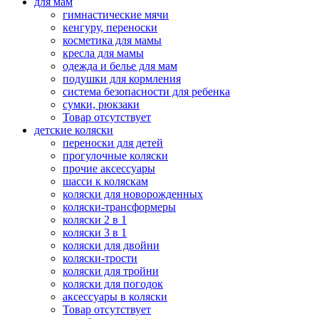
для мам
гимнастические мячи
кенгуру, переноски
косметика для мамы
кресла для мамы
одежда и белье для мам
подушки для кормления
система безопасности для ребенка
сумки, рюкзаки
Товар отсутствует
детские коляски
переноски для детей
прогулочные коляски
прочие аксессуары
шасси к коляскам
коляски для новорожденных
коляски-трансформеры
коляски 2 в 1
коляски 3 в 1
коляски для двойни
коляски-трости
коляски для тройни
коляски для погодок
аксессуары в коляски
Товар отсутствует