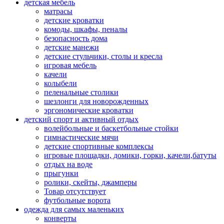
детская мебель
матрасы
детские кроватки
комоды, шкафы, пеналы
безопасность дома
детские манежи
детские стульчики, столы и кресла
игровая мебель
качели
колыбели
пеленальные столики
шезлонги для новорожденных
эргономические кроватки
детский спорт и активный отдых
волейбольные и баскетбольные стойки
гимнастические мячи
детские спортивные комплексы
игровые площадки, домики, горки, качели,батуты
отдых на воде
прыгунки
ролики, скейты, джамперы
Товар отсутствует
футбольные ворота
одежда для самых маленьких
конверты