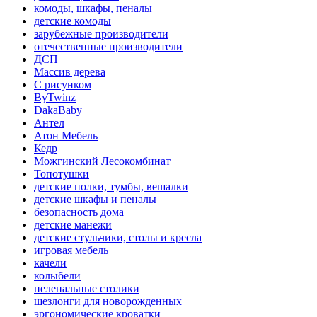
комоды, шкафы, пеналы
детские комоды
зарубежные производители
отечественные производители
ДСП
Массив дерева
С рисунком
ByTwinz
DakaBaby
Антел
Атон Мебель
Кедр
Можгинский Лесокомбинат
Топотушки
детские полки, тумбы, вешалки
детские шкафы и пеналы
безопасность дома
детские манежи
детские стульчики, столы и кресла
игровая мебель
качели
колыбели
пеленальные столики
шезлонги для новорожденных
эргономические кроватки