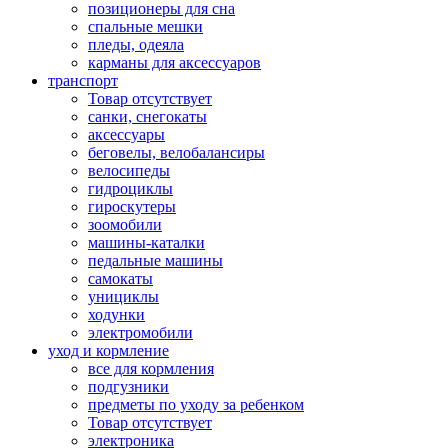
позиционеры для сна
спальные мешки
пледы, одеяла
карманы для аксеcсуаров
транспорт
Товар отсутствует
санки, снегокаты
аксессуары
беговелы, велобалансиры
велосипеды
гидроциклы
гироскутеры
зоомобили
машины-каталки
педальные машины
самокаты
унициклы
ходунки
электромобили
уход и кормление
все для кормления
подгузники
предметы по уходу за ребенком
Товар отсутствует
электроника