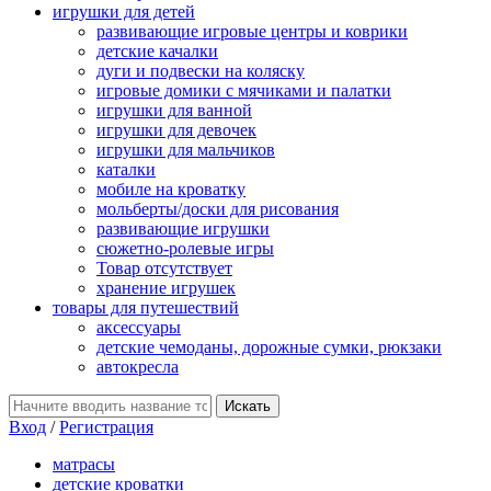
игрушки для детей
развивающие игровые центры и коврики
детские качалки
дуги и подвески на коляску
игровые домики с мячиками и палатки
игрушки для ванной
игрушки для девочек
игрушки для мальчиков
каталки
мобиле на кроватку
мольберты/доски для рисования
развивающие игрушки
сюжетно-ролевые игры
Товар отсутствует
хранение игрушек
товары для путешествий
аксессуары
детские чемоданы, дорожные сумки, рюкзаки
автокресла
Вход
/
Регистрация
матрасы
детские кроватки