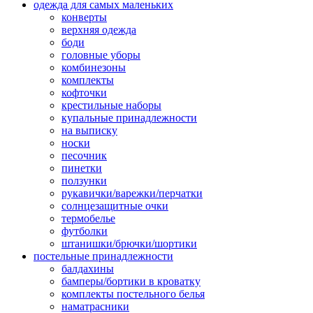
одежда для самых маленьких
конверты
верхняя одежда
боди
головные уборы
комбинезоны
комплекты
кофточки
крестильные наборы
купальные принадлежности
на выписку
носки
песочник
пинетки
ползунки
рукавички/варежки/перчатки
солнцезащитные очки
термобелье
футболки
штанишки/брючки/шортики
постельные принадлежности
балдахины
бамперы/бортики в кроватку
комплекты постельного белья
наматрасники