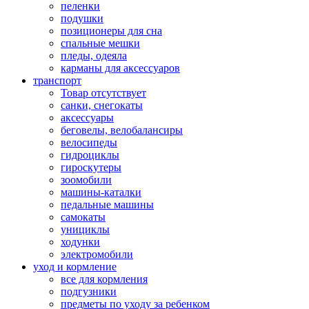
пеленки
подушки
позиционеры для сна
спальные мешки
пледы, одеяла
карманы для аксеcсуаров
транспорт
Товар отсутствует
санки, снегокаты
аксессуары
беговелы, велобалансиры
велосипеды
гидроциклы
гироскутеры
зоомобили
машины-каталки
педальные машины
самокаты
унициклы
ходунки
электромобили
уход и кормление
все для кормления
подгузники
предметы по уходу за ребенком