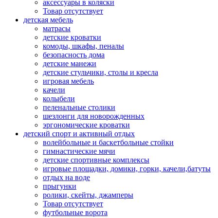
аксессуары в коляски
Товар отсутствует
детская мебель
матрасы
детские кроватки
комоды, шкафы, пеналы
безопасность дома
детские манежи
детские стульчики, столы и кресла
игровая мебель
качели
колыбели
пеленальные столики
шезлонги для новорожденных
эргономические кроватки
детский спорт и активный отдых
волейбольные и баскетбольные стойки
гимнастические мячи
детские спортивные комплексы
игровые площадки, домики, горки, качели,батуты
отдых на воде
прыгунки
ролики, скейты, джамперы
Товар отсутствует
футбольные ворота