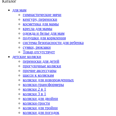
Каталог
для мам
гимнастические мячи
кенгуру, переноски
косметика для мамы
кресла для мамы
одежда и белье для мам
подушки для кормления
система безопасности для ребенка
сумки, рюкзаки
Товар отсутствует
детские коляски
переноски для детей
прогулочные коляски
прочие аксессуары
шасси к коляскам
коляски для новорожденных
коляски-трансформеры
коляски 2 в 1
коляски 3 в 1
коляски для двойни
коляски-трости
коляски для тройни
коляски для погодок