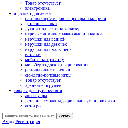
Товар отсутствует
электроника
игрушки для детей
развивающие игровые центры и коврики
детские качалки
дуги и подвески на коляску
игровые домики с мячиками и палатки
игрушки для ванной
игрушки для девочек
игрушки для мальчиков
каталки
мобиле на кроватку
мольберты/доски для рисования
развивающие игрушки
сюжетно-ролевые игры
Товар отсутствует
хранение игрушек
товары для путешествий
аксессуары
детские чемоданы, дорожные сумки, рюкзаки
автокресла
Вход
/
Регистрация