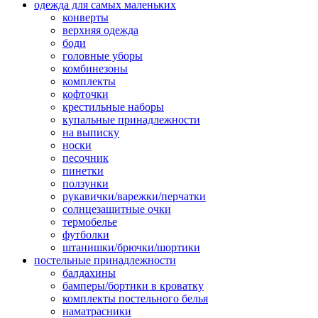
одежда для самых маленьких
конверты
верхняя одежда
боди
головные уборы
комбинезоны
комплекты
кофточки
крестильные наборы
купальные принадлежности
на выписку
носки
песочник
пинетки
ползунки
рукавички/варежки/перчатки
солнцезащитные очки
термобелье
футболки
штанишки/брючки/шортики
постельные принадлежности
балдахины
бамперы/бортики в кроватку
комплекты постельного белья
наматрасники