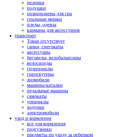
пеленки
подушки
позиционеры для сна
спальные мешки
пледы, одеяла
карманы для аксеcсуаров
транспорт
Товар отсутствует
санки, снегокаты
аксессуары
беговелы, велобалансиры
велосипеды
гидроциклы
гироскутеры
зоомобили
машины-каталки
педальные машины
самокаты
унициклы
ходунки
электромобили
уход и кормление
все для кормления
подгузники
предметы по уходу за ребенком