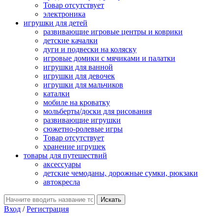
Товар отсутствует
электроника
игрушки для детей
развивающие игровые центры и коврики
детские качалки
дуги и подвески на коляску
игровые домики с мячиками и палатки
игрушки для ванной
игрушки для девочек
игрушки для мальчиков
каталки
мобиле на кроватку
мольберты/доски для рисования
развивающие игрушки
сюжетно-ролевые игры
Товар отсутствует
хранение игрушек
товары для путешествий
аксессуары
детские чемоданы, дорожные сумки, рюкзаки
автокресла
Вход
/
Регистрация