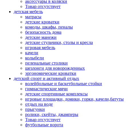
аксессуары в коляски
Товар отсутствует
детская мебель
матрасы
детские кроватки
комоды, шкафы, пеналы
безопасность дома
детские манежи
детские стульчики, столы и кресла
игровая мебель
качели
колыбели
пеленальные столики
шезлонги для новорожденных
эргономические кроватки
детский спорт и активный отдых
волейбольные и баскетбольные стойки
гимнастические мячи
детские спортивные комплексы
игровые площадки, домики, горки, качели,батуты
отдых на воде
прыгунки
ролики, скейты, джамперы
Товар отсутствует
футбольные ворота