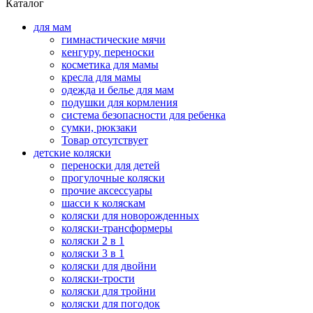
Каталог
для мам
гимнастические мячи
кенгуру, переноски
косметика для мамы
кресла для мамы
одежда и белье для мам
подушки для кормления
система безопасности для ребенка
сумки, рюкзаки
Товар отсутствует
детские коляски
переноски для детей
прогулочные коляски
прочие аксессуары
шасси к коляскам
коляски для новорожденных
коляски-трансформеры
коляски 2 в 1
коляски 3 в 1
коляски для двойни
коляски-трости
коляски для тройни
коляски для погодок