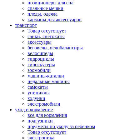
позиционеры для сна
спальные мешки
пледы, одеяла
карманы для аксеcсуаров
транспорт
Товар отсутствует
санки, снегокаты
аксессуары
беговелы, велобалансиры
велосипеды
гидроциклы
гироскутеры
зоомобили
машины-каталки
педальные машины
самокаты
унициклы
ходунки
электромобили
уход и кормление
все для кормления
подгузники
предметы по уходу за ребенком
Товар отсутствует
электроника