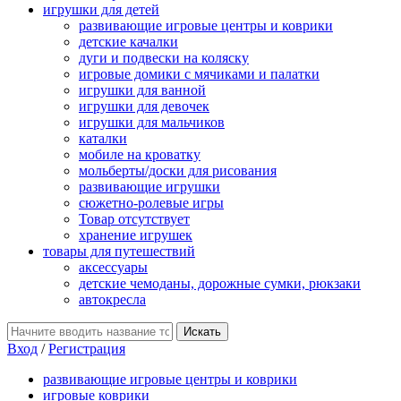
игрушки для детей
развивающие игровые центры и коврики
детские качалки
дуги и подвески на коляску
игровые домики с мячиками и палатки
игрушки для ванной
игрушки для девочек
игрушки для мальчиков
каталки
мобиле на кроватку
мольберты/доски для рисования
развивающие игрушки
сюжетно-ролевые игры
Товар отсутствует
хранение игрушек
товары для путешествий
аксессуары
детские чемоданы, дорожные сумки, рюкзаки
автокресла
Вход
/
Регистрация
развивающие игровые центры и коврики
игровые коврики