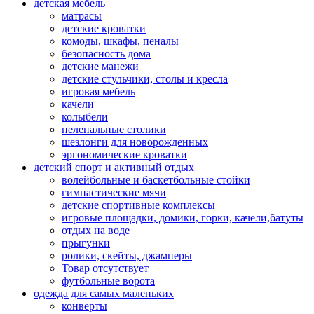
детская мебель
матрасы
детские кроватки
комоды, шкафы, пеналы
безопасность дома
детские манежи
детские стульчики, столы и кресла
игровая мебель
качели
колыбели
пеленальные столики
шезлонги для новорожденных
эргономические кроватки
детский спорт и активный отдых
волейбольные и баскетбольные стойки
гимнастические мячи
детские спортивные комплексы
игровые площадки, домики, горки, качели,батуты
отдых на воде
прыгунки
ролики, скейты, джамперы
Товар отсутствует
футбольные ворота
одежда для самых маленьких
конверты