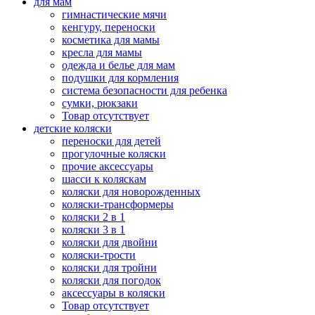
для мам
гимнастические мячи
кенгуру, переноски
косметика для мамы
кресла для мамы
одежда и белье для мам
подушки для кормления
система безопасности для ребенка
сумки, рюкзаки
Товар отсутствует
детские коляски
переноски для детей
прогулочные коляски
прочие аксессуары
шасси к коляскам
коляски для новорожденных
коляски-трансформеры
коляски 2 в 1
коляски 3 в 1
коляски для двойни
коляски-трости
коляски для тройни
коляски для погодок
аксессуары в коляски
Товар отсутствует