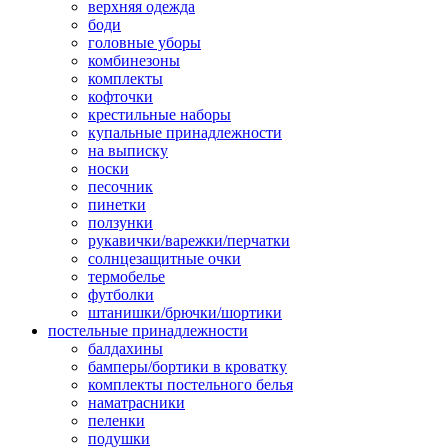
верхняя одежда
боди
головные уборы
комбинезоны
комплекты
кофточки
крестильные наборы
купальные принадлежности
на выписку
носки
песочник
пинетки
ползунки
рукавички/варежки/перчатки
солнцезащитные очки
термобелье
футболки
штанишки/брючки/шортики
постельные принадлежности
балдахины
бамперы/бортики в кроватку
комплекты постельного белья
наматрасники
пеленки
подушки