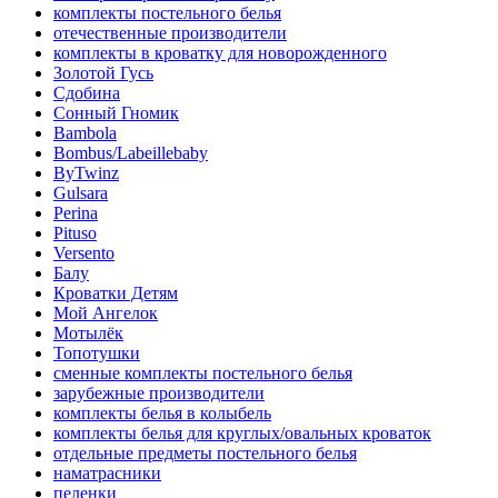
комплекты постельного белья
отечественные производители
комплекты в кроватку для новорожденного
Золотой Гусь
Сдобина
Сонный Гномик
Bambola
Bombus/Labeillebaby
ByTwinz
Gulsara
Perina
Pituso
Versento
Балу
Кроватки Детям
Мой Ангелок
Мотылёк
Топотушки
сменные комплекты постельного белья
зарубежные производители
комплекты белья в колыбель
комплекты белья для круглых/овальных кроваток
отдельные предметы постельного белья
наматрасники
пеленки