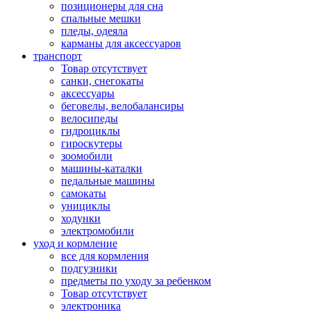
позиционеры для сна
спальные мешки
пледы, одеяла
карманы для аксеcсуаров
транспорт
Товар отсутствует
санки, снегокаты
аксессуары
беговелы, велобалансиры
велосипеды
гидроциклы
гироскутеры
зоомобили
машины-каталки
педальные машины
самокаты
унициклы
ходунки
электромобили
уход и кормление
все для кормления
подгузники
предметы по уходу за ребенком
Товар отсутствует
электроника