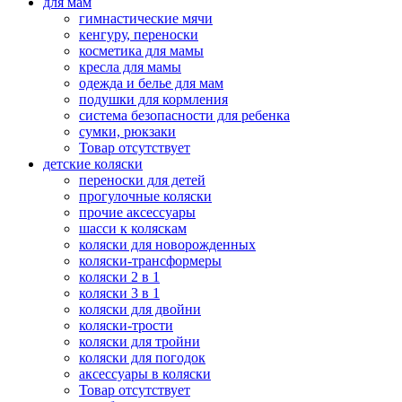
для мам
гимнастические мячи
кенгуру, переноски
косметика для мамы
кресла для мамы
одежда и белье для мам
подушки для кормления
система безопасности для ребенка
сумки, рюкзаки
Товар отсутствует
детские коляски
переноски для детей
прогулочные коляски
прочие аксессуары
шасси к коляскам
коляски для новорожденных
коляски-трансформеры
коляски 2 в 1
коляски 3 в 1
коляски для двойни
коляски-трости
коляски для тройни
коляски для погодок
аксессуары в коляски
Товар отсутствует