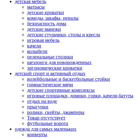
детская мебель
матрасы
детские кроватки
комоды, шкафы, пеналы
безопасность дома
детские манежи
детские стульчики, столы и кресла
игровая мебель
качели
колыбели
пеленальные столики
шезлонги для новорожденных
эргономические кроватки
детский спорт и активный отдых
волейбольные и баскетбольные стойки
гимнастические мячи
детские спортивные комплексы
игровые площадки, домики, горки, качели,батуты
отдых на воде
прыгунки
ролики, скейты, джамперы
Товар отсутствует
футбольные ворота
одежда для самых маленьких
конверты