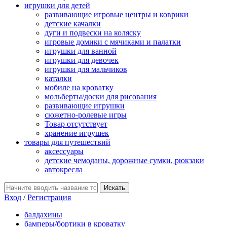
игрушки для детей
развивающие игровые центры и коврики
детские качалки
дуги и подвески на коляску
игровые домики с мячиками и палатки
игрушки для ванной
игрушки для девочек
игрушки для мальчиков
каталки
мобиле на кроватку
мольберты/доски для рисования
развивающие игрушки
сюжетно-ролевые игры
Товар отсутствует
хранение игрушек
товары для путешествий
аксессуары
детские чемоданы, дорожные сумки, рюкзаки
автокресла
Вход
/
Регистрация
балдахины
бамперы/бортики в кроватку