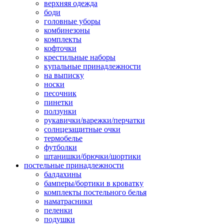
верхняя одежда
боди
головные уборы
комбинезоны
комплекты
кофточки
крестильные наборы
купальные принадлежности
на выписку
носки
песочник
пинетки
ползунки
рукавички/варежки/перчатки
солнцезащитные очки
термобелье
футболки
штанишки/брючки/шортики
постельные принадлежности
балдахины
бамперы/бортики в кроватку
комплекты постельного белья
наматрасники
пеленки
подушки