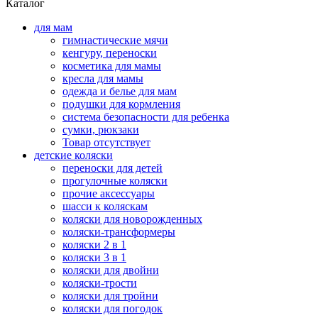
Каталог
для мам
гимнастические мячи
кенгуру, переноски
косметика для мамы
кресла для мамы
одежда и белье для мам
подушки для кормления
система безопасности для ребенка
сумки, рюкзаки
Товар отсутствует
детские коляски
переноски для детей
прогулочные коляски
прочие аксессуары
шасси к коляскам
коляски для новорожденных
коляски-трансформеры
коляски 2 в 1
коляски 3 в 1
коляски для двойни
коляски-трости
коляски для тройни
коляски для погодок