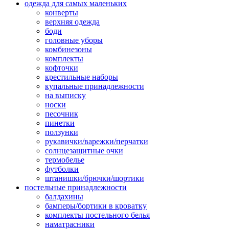
одежда для самых маленьких
конверты
верхняя одежда
боди
головные уборы
комбинезоны
комплекты
кофточки
крестильные наборы
купальные принадлежности
на выписку
носки
песочник
пинетки
ползунки
рукавички/варежки/перчатки
солнцезащитные очки
термобелье
футболки
штанишки/брючки/шортики
постельные принадлежности
балдахины
бамперы/бортики в кроватку
комплекты постельного белья
наматрасники