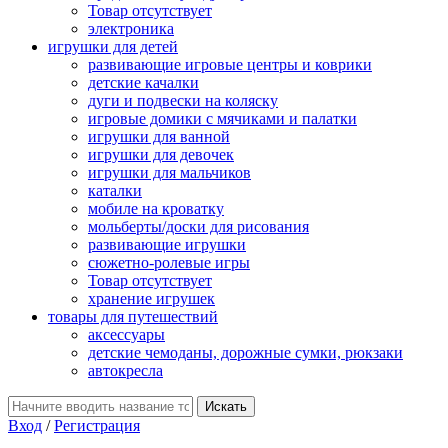
Товар отсутствует
электроника
игрушки для детей
развивающие игровые центры и коврики
детские качалки
дуги и подвески на коляску
игровые домики с мячиками и палатки
игрушки для ванной
игрушки для девочек
игрушки для мальчиков
каталки
мобиле на кроватку
мольберты/доски для рисования
развивающие игрушки
сюжетно-ролевые игры
Товар отсутствует
хранение игрушек
товары для путешествий
аксессуары
детские чемоданы, дорожные сумки, рюкзаки
автокресла
Вход
/
Регистрация