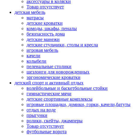
аксессуары в коляски
Товар отсутствует
детская мебель
матрасы
детские кроватки
комоды, шкафы, пеналы
безопасность дома
детские манежи
детские стульчики, столы и кресла
игровая мебель
качели
колыбели
пеленальные столики
шезлонги для новорожденных
эргономические кроватки
детский спорт и активный отдых
волейбольные и баскетбольные стойки
гимнастические мячи
детские спортивные комплексы
игровые площадки, домики, горки, качели,батуты
отдых на воде
прыгунки
ролики, скейты, джамперы
Товар отсутствует
футбольные ворота