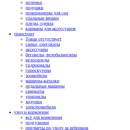
пеленки
подушки
позиционеры для сна
спальные мешки
пледы, одеяла
карманы для аксеcсуаров
транспорт
Товар отсутствует
санки, снегокаты
аксессуары
беговелы, велобалансиры
велосипеды
гидроциклы
гироскутеры
зоомобили
машины-каталки
педальные машины
самокаты
унициклы
ходунки
электромобили
уход и кормление
все для кормления
подгузники
предметы по уходу за ребенком