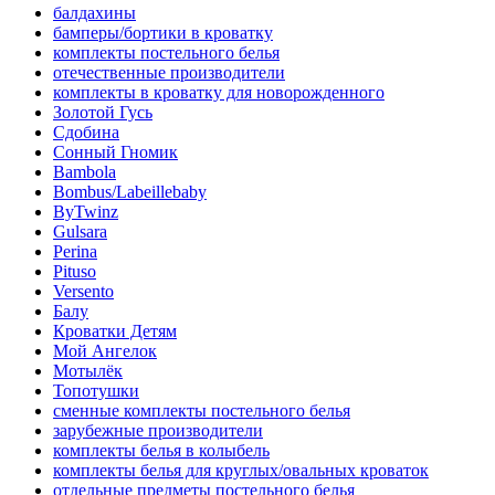
балдахины
бамперы/бортики в кроватку
комплекты постельного белья
отечественные производители
комплекты в кроватку для новорожденного
Золотой Гусь
Сдобина
Сонный Гномик
Bambola
Bombus/Labeillebaby
ByTwinz
Gulsara
Perina
Pituso
Versento
Балу
Кроватки Детям
Мой Ангелок
Мотылёк
Топотушки
сменные комплекты постельного белья
зарубежные производители
комплекты белья в колыбель
комплекты белья для круглых/овальных кроваток
отдельные предметы постельного белья