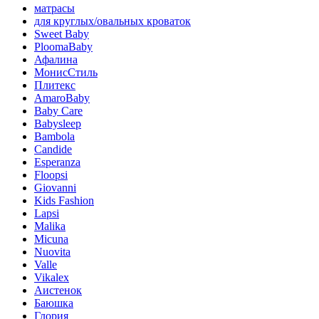
матрасы
для круглых/овальных кроваток
Sweet Baby
PloomaBaby
Афалина
МонисСтиль
Плитекс
AmaroBaby
Baby Care
Babysleep
Bambola
Candide
Esperanza
Floopsi
Giovanni
Kids Fashion
Lapsi
Malika
Micuna
Nuovita
Valle
Vikalex
Аистенок
Баюшка
Глория