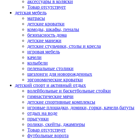
аксессуары в коляски
Товар отсутствует
детская мебель
матрасы
детские кроватки
комоды, шкафы, пеналы
безопасность дома
детские манежи
детские стульчики, столы и кресла
игровая мебель
качели
колыбели
пеленальные столики
шезлонги для новорожденных
эргономические кроватки
детский спорт и активный отдых
волейбольные и баскетбольные стойки
гимнастические мячи
детские спортивные комплексы
игровые площадки, домики, горки, качели,батуты
отдых на воде
прыгунки
ролики, скейты, джамперы
Товар отсутствует
футбольные ворота