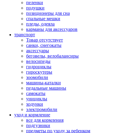
пеленки
подушки
позиционеры для сна
спальные мешки
пледы, одеяла
карманы для аксеcсуаров
транспорт
Товар отсутствует
санки, снегокаты
аксессуары
беговелы, велобалансиры
велосипеды
гидроциклы
гироскутеры
зоомобили
машины-каталки
педальные машины
самокаты
унициклы
ходунки
электромобили
уход и кормление
все для кормления
подгузники
предметы по уходу за ребенком