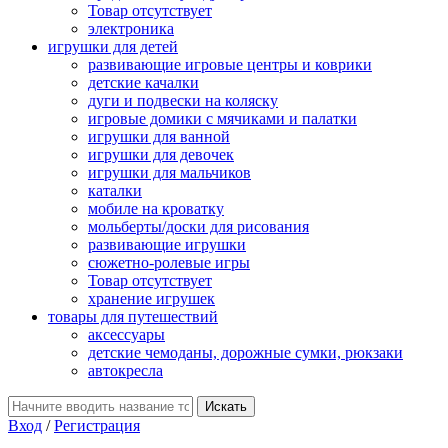
Товар отсутствует
электроника
игрушки для детей
развивающие игровые центры и коврики
детские качалки
дуги и подвески на коляску
игровые домики с мячиками и палатки
игрушки для ванной
игрушки для девочек
игрушки для мальчиков
каталки
мобиле на кроватку
мольберты/доски для рисования
развивающие игрушки
сюжетно-ролевые игры
Товар отсутствует
хранение игрушек
товары для путешествий
аксессуары
детские чемоданы, дорожные сумки, рюкзаки
автокресла
Вход
/
Регистрация