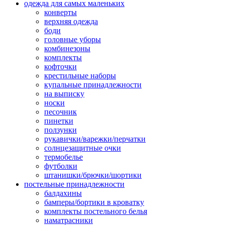
одежда для самых маленьких
конверты
верхняя одежда
боди
головные уборы
комбинезоны
комплекты
кофточки
крестильные наборы
купальные принадлежности
на выписку
носки
песочник
пинетки
ползунки
рукавички/варежки/перчатки
солнцезащитные очки
термобелье
футболки
штанишки/брючки/шортики
постельные принадлежности
балдахины
бамперы/бортики в кроватку
комплекты постельного белья
наматрасники