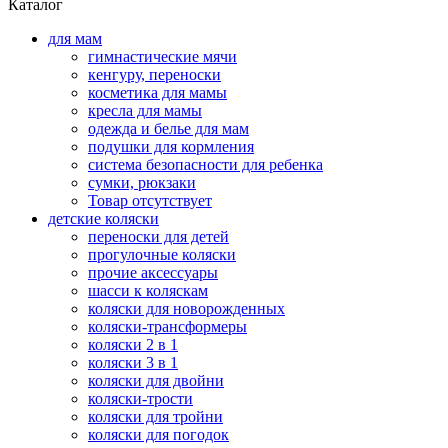
Каталог
для мам
гимнастические мячи
кенгуру, переноски
косметика для мамы
кресла для мамы
одежда и белье для мам
подушки для кормления
система безопасности для ребенка
сумки, рюкзаки
Товар отсутствует
детские коляски
переноски для детей
прогулочные коляски
прочие аксессуары
шасси к коляскам
коляски для новорожденных
коляски-трансформеры
коляски 2 в 1
коляски 3 в 1
коляски для двойни
коляски-трости
коляски для тройни
коляски для погодок