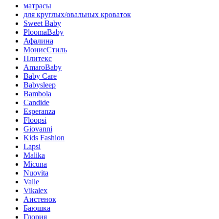
матрасы
для круглых/овальных кроваток
Sweet Baby
PloomaBaby
Афалина
МонисСтиль
Плитекс
AmaroBaby
Baby Care
Babysleep
Bambola
Candide
Esperanza
Floopsi
Giovanni
Kids Fashion
Lapsi
Malika
Micuna
Nuovita
Valle
Vikalex
Аистенок
Баюшка
Глория