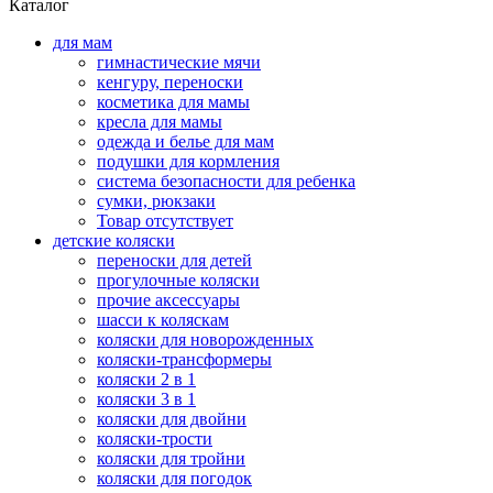
Каталог
для мам
гимнастические мячи
кенгуру, переноски
косметика для мамы
кресла для мамы
одежда и белье для мам
подушки для кормления
система безопасности для ребенка
сумки, рюкзаки
Товар отсутствует
детские коляски
переноски для детей
прогулочные коляски
прочие аксессуары
шасси к коляскам
коляски для новорожденных
коляски-трансформеры
коляски 2 в 1
коляски 3 в 1
коляски для двойни
коляски-трости
коляски для тройни
коляски для погодок