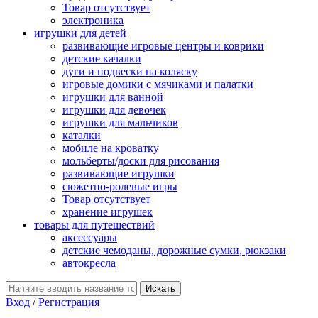
Товар отсутствует
электроника
игрушки для детей
развивающие игровые центры и коврики
детские качалки
дуги и подвески на коляску
игровые домики с мячиками и палатки
игрушки для ванной
игрушки для девочек
игрушки для мальчиков
каталки
мобиле на кроватку
мольберты/доски для рисования
развивающие игрушки
сюжетно-ролевые игры
Товар отсутствует
хранение игрушек
товары для путешествий
аксессуары
детские чемоданы, дорожные сумки, рюкзаки
автокресла
Вход
/
Регистрация