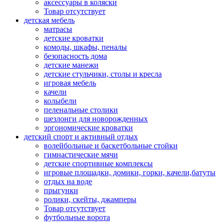
аксессуары в коляски
Товар отсутствует
детская мебель
матрасы
детские кроватки
комоды, шкафы, пеналы
безопасность дома
детские манежи
детские стульчики, столы и кресла
игровая мебель
качели
колыбели
пеленальные столики
шезлонги для новорожденных
эргономические кроватки
детский спорт и активный отдых
волейбольные и баскетбольные стойки
гимнастические мячи
детские спортивные комплексы
игровые площадки, домики, горки, качели,батуты
отдых на воде
прыгунки
ролики, скейты, джамперы
Товар отсутствует
футбольные ворота