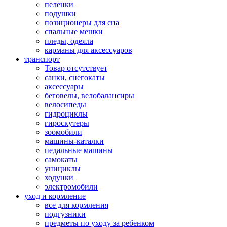
пеленки
подушки
позиционеры для сна
спальные мешки
пледы, одеяла
карманы для аксеcсуаров
транспорт
Товар отсутствует
санки, снегокаты
аксессуары
беговелы, велобалансиры
велосипеды
гидроциклы
гироскутеры
зоомобили
машины-каталки
педальные машины
самокаты
унициклы
ходунки
электромобили
уход и кормление
все для кормления
подгузники
предметы по уходу за ребенком