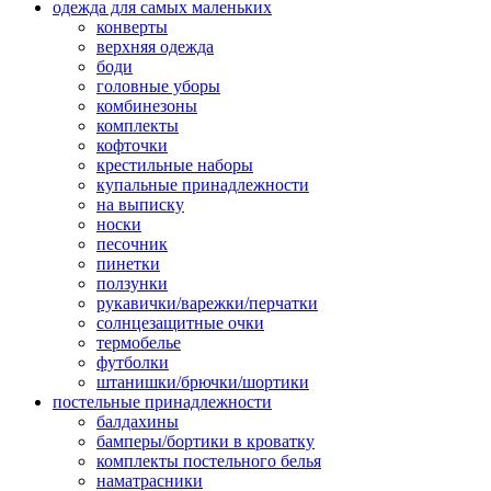
одежда для самых маленьких
конверты
верхняя одежда
боди
головные уборы
комбинезоны
комплекты
кофточки
крестильные наборы
купальные принадлежности
на выписку
носки
песочник
пинетки
ползунки
рукавички/варежки/перчатки
солнцезащитные очки
термобелье
футболки
штанишки/брючки/шортики
постельные принадлежности
балдахины
бамперы/бортики в кроватку
комплекты постельного белья
наматрасники