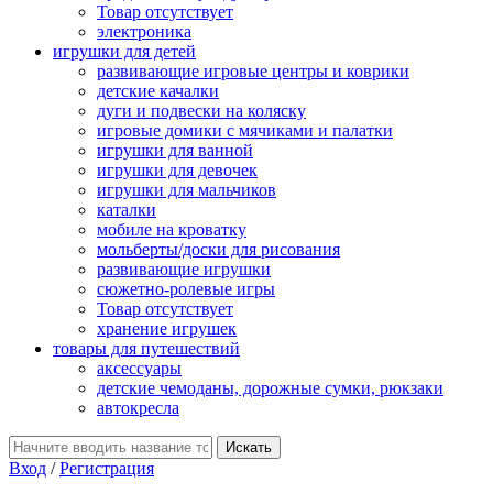
Товар отсутствует
электроника
игрушки для детей
развивающие игровые центры и коврики
детские качалки
дуги и подвески на коляску
игровые домики с мячиками и палатки
игрушки для ванной
игрушки для девочек
игрушки для мальчиков
каталки
мобиле на кроватку
мольберты/доски для рисования
развивающие игрушки
сюжетно-ролевые игры
Товар отсутствует
хранение игрушек
товары для путешествий
аксессуары
детские чемоданы, дорожные сумки, рюкзаки
автокресла
Вход
/
Регистрация