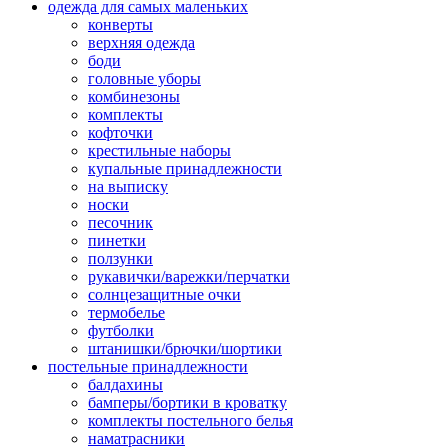
одежда для самых маленьких
конверты
верхняя одежда
боди
головные уборы
комбинезоны
комплекты
кофточки
крестильные наборы
купальные принадлежности
на выписку
носки
песочник
пинетки
ползунки
рукавички/варежки/перчатки
солнцезащитные очки
термобелье
футболки
штанишки/брючки/шортики
постельные принадлежности
балдахины
бамперы/бортики в кроватку
комплекты постельного белья
наматрасники