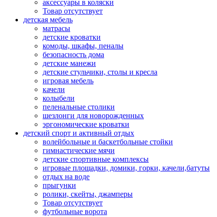
аксессуары в коляски
Товар отсутствует
детская мебель
матрасы
детские кроватки
комоды, шкафы, пеналы
безопасность дома
детские манежи
детские стульчики, столы и кресла
игровая мебель
качели
колыбели
пеленальные столики
шезлонги для новорожденных
эргономические кроватки
детский спорт и активный отдых
волейбольные и баскетбольные стойки
гимнастические мячи
детские спортивные комплексы
игровые площадки, домики, горки, качели,батуты
отдых на воде
прыгунки
ролики, скейты, джамперы
Товар отсутствует
футбольные ворота