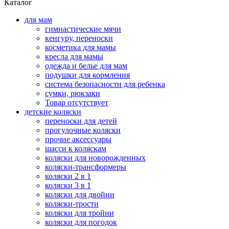
Каталог
для мам
гимнастические мячи
кенгуру, переноски
косметика для мамы
кресла для мамы
одежда и белье для мам
подушки для кормления
система безопасности для ребенка
сумки, рюкзаки
Товар отсутствует
детские коляски
переноски для детей
прогулочные коляски
прочие аксессуары
шасси к коляскам
коляски для новорожденных
коляски-трансформеры
коляски 2 в 1
коляски 3 в 1
коляски для двойни
коляски-трости
коляски для тройни
коляски для погодок