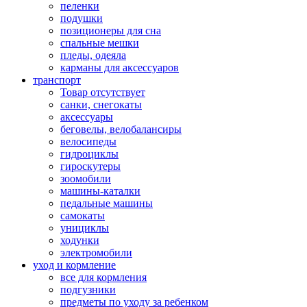
пеленки
подушки
позиционеры для сна
спальные мешки
пледы, одеяла
карманы для аксеcсуаров
транспорт
Товар отсутствует
санки, снегокаты
аксессуары
беговелы, велобалансиры
велосипеды
гидроциклы
гироскутеры
зоомобили
машины-каталки
педальные машины
самокаты
унициклы
ходунки
электромобили
уход и кормление
все для кормления
подгузники
предметы по уходу за ребенком