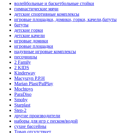
волейбольные и баскетбольные стойки
гимнастические мячи
детские спортивные комплексы
игровые площадки, домики, горки, качели,батуты
батуты
детские горки
детские качели
игровые домики
игровые площадки
надувные игровые комплексы
песочницы
2 Family
2 KIDS
Kinderway
Macyszyn P.P.H
Marian Plast/PalPlay
Mochtoys
ParaDiso
Smoby
Starplast
Step-2
другие производители
наборы для игр с песком/водой
сухие бассейны
Товар отсутствует