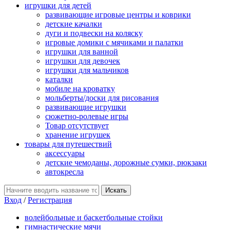
игрушки для детей
развивающие игровые центры и коврики
детские качалки
дуги и подвески на коляску
игровые домики с мячиками и палатки
игрушки для ванной
игрушки для девочек
игрушки для мальчиков
каталки
мобиле на кроватку
мольберты/доски для рисования
развивающие игрушки
сюжетно-ролевые игры
Товар отсутствует
хранение игрушек
товары для путешествий
аксессуары
детские чемоданы, дорожные сумки, рюкзаки
автокресла
Вход
/
Регистрация
волейбольные и баскетбольные стойки
гимнастические мячи