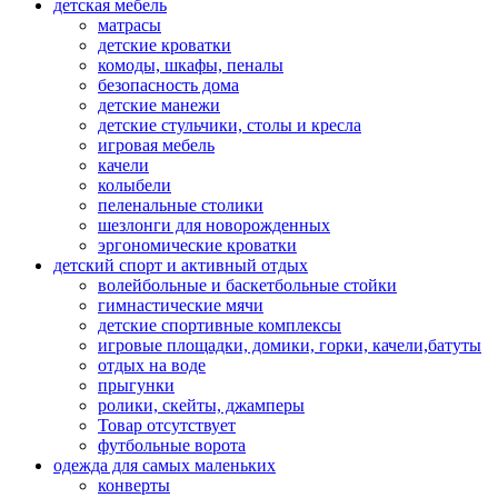
детская мебель
матрасы
детские кроватки
комоды, шкафы, пеналы
безопасность дома
детские манежи
детские стульчики, столы и кресла
игровая мебель
качели
колыбели
пеленальные столики
шезлонги для новорожденных
эргономические кроватки
детский спорт и активный отдых
волейбольные и баскетбольные стойки
гимнастические мячи
детские спортивные комплексы
игровые площадки, домики, горки, качели,батуты
отдых на воде
прыгунки
ролики, скейты, джамперы
Товар отсутствует
футбольные ворота
одежда для самых маленьких
конверты