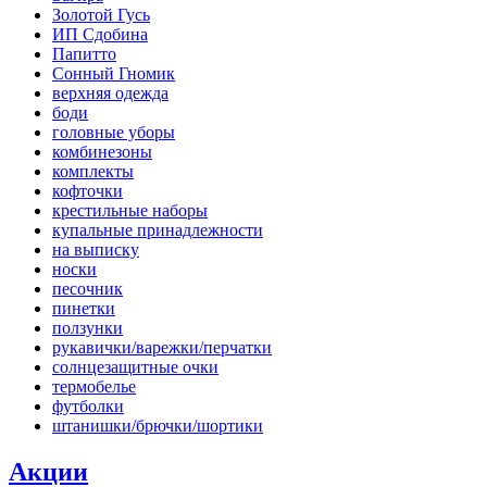
Золотой Гусь
ИП Сдобина
Папитто
Сонный Гномик
верхняя одежда
боди
головные уборы
комбинезоны
комплекты
кофточки
крестильные наборы
купальные принадлежности
на выписку
носки
песочник
пинетки
ползунки
рукавички/варежки/перчатки
солнцезащитные очки
термобелье
футболки
штанишки/брючки/шортики
Акции