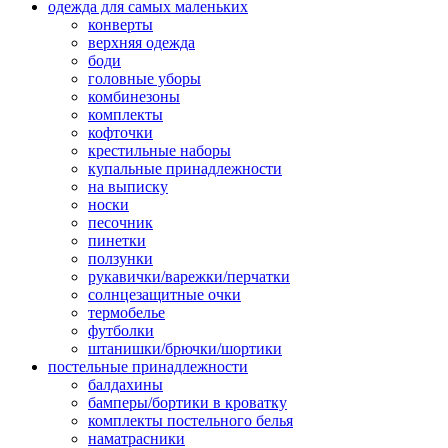
одежда для самых маленьких
конверты
верхняя одежда
боди
головные уборы
комбинезоны
комплекты
кофточки
крестильные наборы
купальные принадлежности
на выписку
носки
песочник
пинетки
ползунки
рукавички/варежки/перчатки
солнцезащитные очки
термобелье
футболки
штанишки/брючки/шортики
постельные принадлежности
балдахины
бамперы/бортики в кроватку
комплекты постельного белья
наматрасники