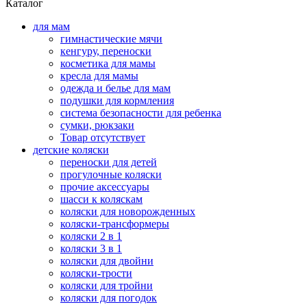
Каталог
для мам
гимнастические мячи
кенгуру, переноски
косметика для мамы
кресла для мамы
одежда и белье для мам
подушки для кормления
система безопасности для ребенка
сумки, рюкзаки
Товар отсутствует
детские коляски
переноски для детей
прогулочные коляски
прочие аксессуары
шасси к коляскам
коляски для новорожденных
коляски-трансформеры
коляски 2 в 1
коляски 3 в 1
коляски для двойни
коляски-трости
коляски для тройни
коляски для погодок