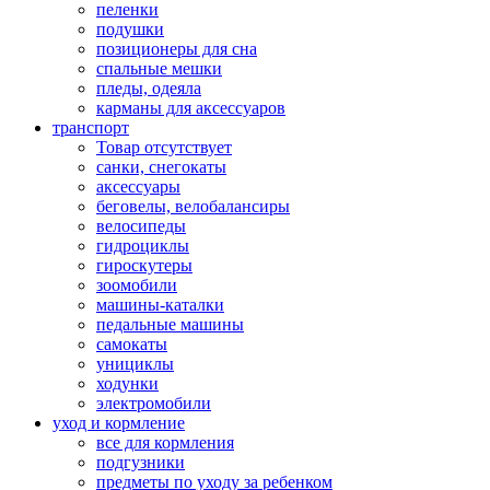
пеленки
подушки
позиционеры для сна
спальные мешки
пледы, одеяла
карманы для аксеcсуаров
транспорт
Товар отсутствует
санки, снегокаты
аксессуары
беговелы, велобалансиры
велосипеды
гидроциклы
гироскутеры
зоомобили
машины-каталки
педальные машины
самокаты
унициклы
ходунки
электромобили
уход и кормление
все для кормления
подгузники
предметы по уходу за ребенком