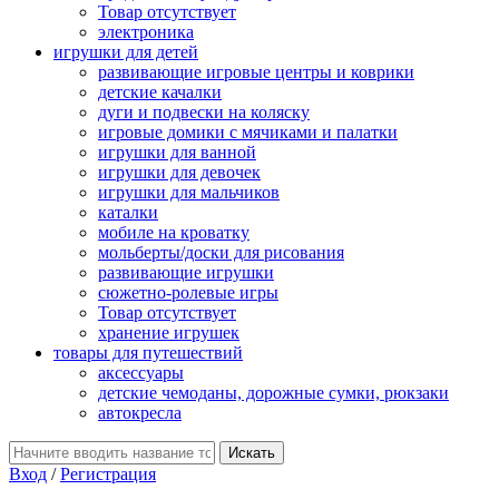
Товар отсутствует
электроника
игрушки для детей
развивающие игровые центры и коврики
детские качалки
дуги и подвески на коляску
игровые домики с мячиками и палатки
игрушки для ванной
игрушки для девочек
игрушки для мальчиков
каталки
мобиле на кроватку
мольберты/доски для рисования
развивающие игрушки
сюжетно-ролевые игры
Товар отсутствует
хранение игрушек
товары для путешествий
аксессуары
детские чемоданы, дорожные сумки, рюкзаки
автокресла
Вход
/
Регистрация