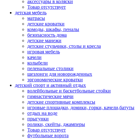
аксессуары в коляски
Товар отсутствует
детская мебель
матрасы
детские кроватки
комоды, шкафы, пеналы
безопасность дома
детские манежи
детские стульчики, столы и кресла
игровая мебель
качели
колыбели
пеленальные столики
шезлонги для новорожденных
эргономические кроватки
детский спорт и активный отдых
волейбольные и баскетбольные стойки
гимнастические мячи
детские спортивные комплексы
игровые площадки, домики, горки, качели,батуты
отдых на воде
прыгунки
ролики, скейты, джамперы
Товар отсутствует
футбольные ворота