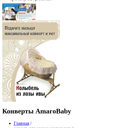
Конверты AmaroBaby
Главная
/