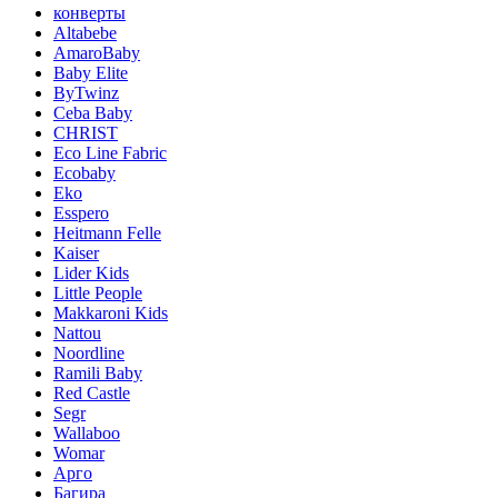
конверты
Altabebe
AmaroBaby
Baby Elite
ByTwinz
Ceba Baby
CHRIST
Eco Line Fabric
Ecobaby
Eko
Esspero
Heitmann Felle
Kaiser
Lider Kids
Little People
Makkaroni Kids
Nattou
Noordline
Ramili Baby
Red Castle
Segr
Wallaboo
Womar
Арго
Багира