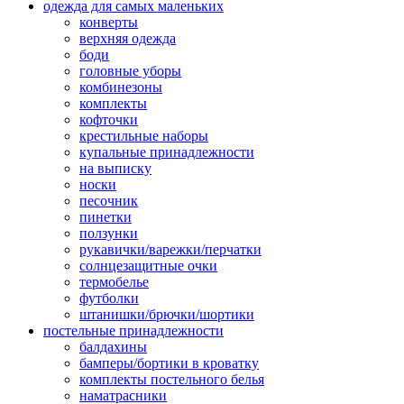
одежда для самых маленьких
конверты
верхняя одежда
боди
головные уборы
комбинезоны
комплекты
кофточки
крестильные наборы
купальные принадлежности
на выписку
носки
песочник
пинетки
ползунки
рукавички/варежки/перчатки
солнцезащитные очки
термобелье
футболки
штанишки/брючки/шортики
постельные принадлежности
балдахины
бамперы/бортики в кроватку
комплекты постельного белья
наматрасники