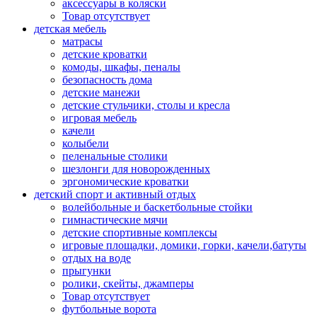
аксессуары в коляски
Товар отсутствует
детская мебель
матрасы
детские кроватки
комоды, шкафы, пеналы
безопасность дома
детские манежи
детские стульчики, столы и кресла
игровая мебель
качели
колыбели
пеленальные столики
шезлонги для новорожденных
эргономические кроватки
детский спорт и активный отдых
волейбольные и баскетбольные стойки
гимнастические мячи
детские спортивные комплексы
игровые площадки, домики, горки, качели,батуты
отдых на воде
прыгунки
ролики, скейты, джамперы
Товар отсутствует
футбольные ворота