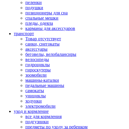
пеленки
подушки
позиционеры для сна
спальные мешки
пледы, одеяла
карманы для аксеcсуаров
транспорт
Товар отсутствует
санки, снегокаты
аксессуары
беговелы, велобалансиры
велосипеды
гидроциклы
гироскутеры
зоомобили
машины-каталки
педальные машины
самокаты
унициклы
ходунки
электромобили
уход и кормление
все для кормления
подгузники
предметы по уходу за ребенком