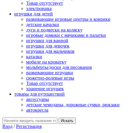
Товар отсутствует
электроника
игрушки для детей
развивающие игровые центры и коврики
детские качалки
дуги и подвески на коляску
игровые домики с мячиками и палатки
игрушки для ванной
игрушки для девочек
игрушки для мальчиков
каталки
мобиле на кроватку
мольберты/доски для рисования
развивающие игрушки
сюжетно-ролевые игры
Товар отсутствует
хранение игрушек
товары для путешествий
аксессуары
детские чемоданы, дорожные сумки, рюкзаки
автокресла
Вход
/
Регистрация