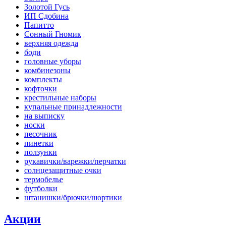
Золотой Гусь
ИП Сдобина
Папитто
Сонный Гномик
верхняя одежда
боди
головные уборы
комбинезоны
комплекты
кофточки
крестильные наборы
купальные принадлежности
на выписку
носки
песочник
пинетки
ползунки
рукавички/варежки/перчатки
солнцезащитные очки
термобелье
футболки
штанишки/брючки/шортики
Акции