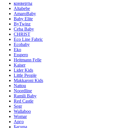
конверты
Altabebe
AmaroBaby
Baby Elite
ByTwinz
Ceba Baby
CHRIST
Eco Line Fabric
Ecobaby
Eko
Esspero
Heitmann Felle
Kaiser
Lider Kids
Little People
Makkaroni Kids
Nattou
Noordline
Ramili Baby
Red Castle
Segr
Wallaboo
Womar
Арго
Багира