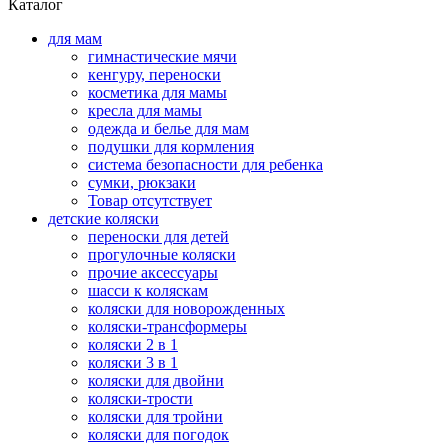
Каталог
для мам
гимнастические мячи
кенгуру, переноски
косметика для мамы
кресла для мамы
одежда и белье для мам
подушки для кормления
система безопасности для ребенка
сумки, рюкзаки
Товар отсутствует
детские коляски
переноски для детей
прогулочные коляски
прочие аксессуары
шасси к коляскам
коляски для новорожденных
коляски-трансформеры
коляски 2 в 1
коляски 3 в 1
коляски для двойни
коляски-трости
коляски для тройни
коляски для погодок