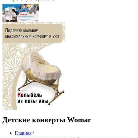
Детские конверты Womar
Главная
/