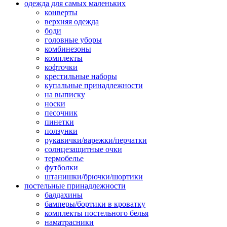
одежда для самых маленьких
конверты
верхняя одежда
боди
головные уборы
комбинезоны
комплекты
кофточки
крестильные наборы
купальные принадлежности
на выписку
носки
песочник
пинетки
ползунки
рукавички/варежки/перчатки
солнцезащитные очки
термобелье
футболки
штанишки/брючки/шортики
постельные принадлежности
балдахины
бамперы/бортики в кроватку
комплекты постельного белья
наматрасники