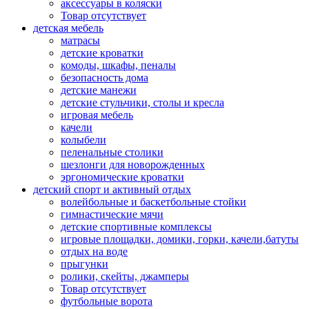
аксессуары в коляски
Товар отсутствует
детская мебель
матрасы
детские кроватки
комоды, шкафы, пеналы
безопасность дома
детские манежи
детские стульчики, столы и кресла
игровая мебель
качели
колыбели
пеленальные столики
шезлонги для новорожденных
эргономические кроватки
детский спорт и активный отдых
волейбольные и баскетбольные стойки
гимнастические мячи
детские спортивные комплексы
игровые площадки, домики, горки, качели,батуты
отдых на воде
прыгунки
ролики, скейты, джамперы
Товар отсутствует
футбольные ворота