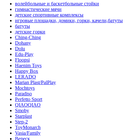
волейбольные и баскетбольные стойки
гимнастические мячи
детские спортивные комплексы
игровые площадки, домики, горки, качели,батуты
батуты
детские горки
Ching-Ching
Dohany
Dolu
Edu-Play
Floopsi
Haenim Toys
Happy Box
LERADO
Marian Plast/PalPlay
Mochtoys
Paradiso
Perfetto Sport
QIAOQIAO
Smoby
Starplast
Step-2
ToyMonarch
Vasia/Family
Вереск