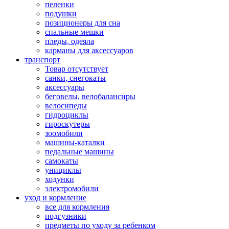
пеленки
подушки
позиционеры для сна
спальные мешки
пледы, одеяла
карманы для аксеcсуаров
транспорт
Товар отсутствует
санки, снегокаты
аксессуары
беговелы, велобалансиры
велосипеды
гидроциклы
гироскутеры
зоомобили
машины-каталки
педальные машины
самокаты
унициклы
ходунки
электромобили
уход и кормление
все для кормления
подгузники
предметы по уходу за ребенком