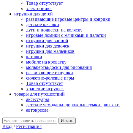
Товар отсутствует
электроника
игрушки для детей
развивающие игровые центры и коврики
детские качалки
дуги и подвески на коляску
игровые домики с мячиками и палатки
игрушки для ванной
игрушки для девочек
игрушки для мальчиков
каталки
мобиле на кроватку
мольберты/доски для рисования
развивающие игрушки
сюжетно-ролевые игры
Товар отсутствует
хранение игрушек
товары для путешествий
аксессуары
детские чемоданы, дорожные сумки, рюкзаки
автокресла
Вход
/
Регистрация