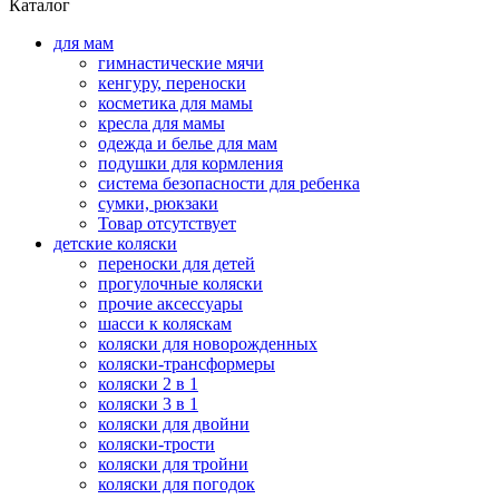
Каталог
для мам
гимнастические мячи
кенгуру, переноски
косметика для мамы
кресла для мамы
одежда и белье для мам
подушки для кормления
система безопасности для ребенка
сумки, рюкзаки
Товар отсутствует
детские коляски
переноски для детей
прогулочные коляски
прочие аксессуары
шасси к коляскам
коляски для новорожденных
коляски-трансформеры
коляски 2 в 1
коляски 3 в 1
коляски для двойни
коляски-трости
коляски для тройни
коляски для погодок