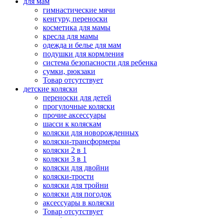
для мам
гимнастические мячи
кенгуру, переноски
косметика для мамы
кресла для мамы
одежда и белье для мам
подушки для кормления
система безопасности для ребенка
сумки, рюкзаки
Товар отсутствует
детские коляски
переноски для детей
прогулочные коляски
прочие аксессуары
шасси к коляскам
коляски для новорожденных
коляски-трансформеры
коляски 2 в 1
коляски 3 в 1
коляски для двойни
коляски-трости
коляски для тройни
коляски для погодок
аксессуары в коляски
Товар отсутствует