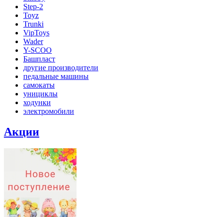
Step-2
Toyz
Trunki
VipToys
Wader
Y-SCOO
Башпласт
другие производители
педальные машины
самокаты
унициклы
ходунки
электромобили
Акции