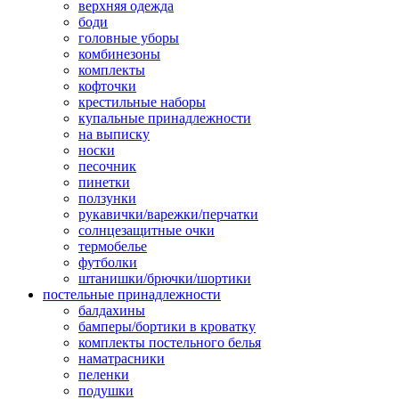
верхняя одежда
боди
головные уборы
комбинезоны
комплекты
кофточки
крестильные наборы
купальные принадлежности
на выписку
носки
песочник
пинетки
ползунки
рукавички/варежки/перчатки
солнцезащитные очки
термобелье
футболки
штанишки/брючки/шортики
постельные принадлежности
балдахины
бамперы/бортики в кроватку
комплекты постельного белья
наматрасники
пеленки
подушки