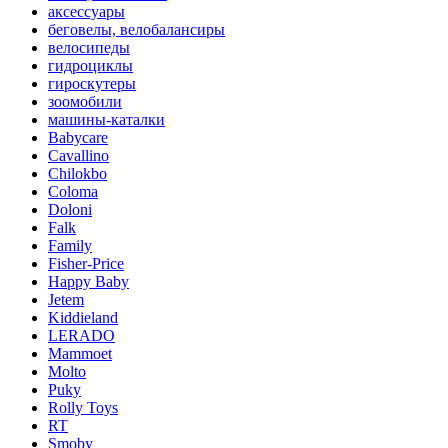
аксессуары
беговелы, велобалансиры
велосипеды
гидроциклы
гироскутеры
зоомобили
машины-каталки
Babycare
Cavallino
Chilokbo
Coloma
Doloni
Falk
Family
Fisher-Price
Happy Baby
Jetem
Kiddieland
LERADO
Mammoet
Molto
Puky
Rolly Toys
RT
Smoby