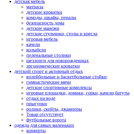
детская мебель
матрасы
детские кроватки
комоды, шкафы, пеналы
безопасность дома
детские манежи
детские стульчики, столы и кресла
игровая мебель
качели
колыбели
пеленальные столики
шезлонги для новорожденных
эргономические кроватки
детский спорт и активный отдых
волейбольные и баскетбольные стойки
гимнастические мячи
детские спортивные комплексы
игровые площадки, домики, горки, качели,батуты
отдых на воде
прыгунки
ролики, скейты, джамперы
Товар отсутствует
футбольные ворота
одежда для самых маленьких
конверты