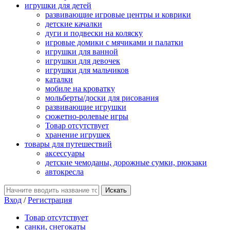
игрушки для детей
развивающие игровые центры и коврики
детские качалки
дуги и подвески на коляску
игровые домики с мячиками и палатки
игрушки для ванной
игрушки для девочек
игрушки для мальчиков
каталки
мобиле на кроватку
мольберты/доски для рисования
развивающие игрушки
сюжетно-ролевые игры
Товар отсутствует
хранение игрушек
товары для путешествий
аксессуары
детские чемоданы, дорожные сумки, рюкзаки
автокресла
Вход
/
Регистрация
Товар отсутствует
санки, снегокаты