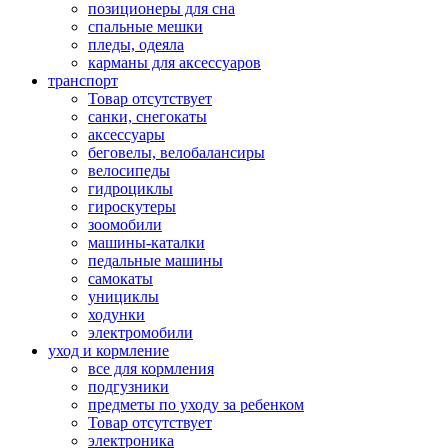
позиционеры для сна
спальные мешки
пледы, одеяла
карманы для аксеcсуаров
транспорт
Товар отсутствует
санки, снегокаты
аксессуары
беговелы, велобалансиры
велосипеды
гидроциклы
гироскутеры
зоомобили
машины-каталки
педальные машины
самокаты
унициклы
ходунки
электромобили
уход и кормление
все для кормления
подгузники
предметы по уходу за ребенком
Товар отсутствует
электроника