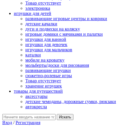
Товар отсутствует
электроника
игрушки для детей
развивающие игровые центры и коврики
детские качалки
дуги и подвески на коляску
игровые домики с мячиками и палатки
игрушки для ванной
игрушки для девочек
игрушки для мальчиков
каталки
мобиле на кроватку
мольберты/доски для рисования
развивающие игрушки
сюжетно-ролевые игры
Товар отсутствует
хранение игрушек
товары для путешествий
аксессуары
детские чемоданы, дорожные сумки, рюкзаки
автокресла
Вход
/
Регистрация