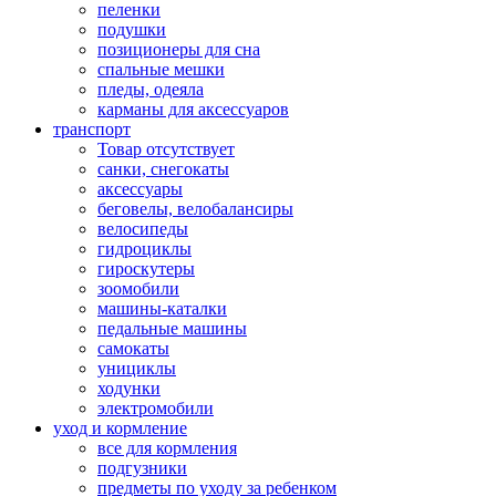
пеленки
подушки
позиционеры для сна
спальные мешки
пледы, одеяла
карманы для аксеcсуаров
транспорт
Товар отсутствует
санки, снегокаты
аксессуары
беговелы, велобалансиры
велосипеды
гидроциклы
гироскутеры
зоомобили
машины-каталки
педальные машины
самокаты
унициклы
ходунки
электромобили
уход и кормление
все для кормления
подгузники
предметы по уходу за ребенком