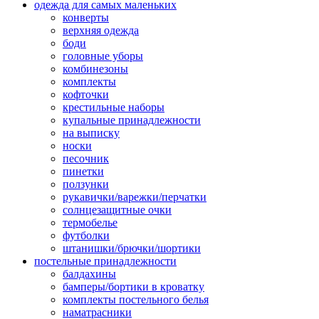
одежда для самых маленьких
конверты
верхняя одежда
боди
головные уборы
комбинезоны
комплекты
кофточки
крестильные наборы
купальные принадлежности
на выписку
носки
песочник
пинетки
ползунки
рукавички/варежки/перчатки
солнцезащитные очки
термобелье
футболки
штанишки/брючки/шортики
постельные принадлежности
балдахины
бамперы/бортики в кроватку
комплекты постельного белья
наматрасники