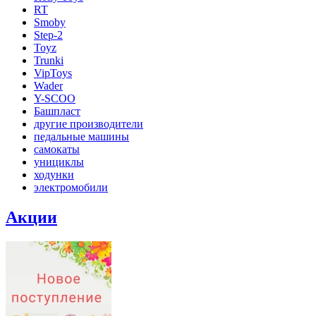
RT
Smoby
Step-2
Toyz
Trunki
VipToys
Wader
Y-SCOO
Башпласт
другие производители
педальные машины
самокаты
унициклы
ходунки
электромобили
Акции