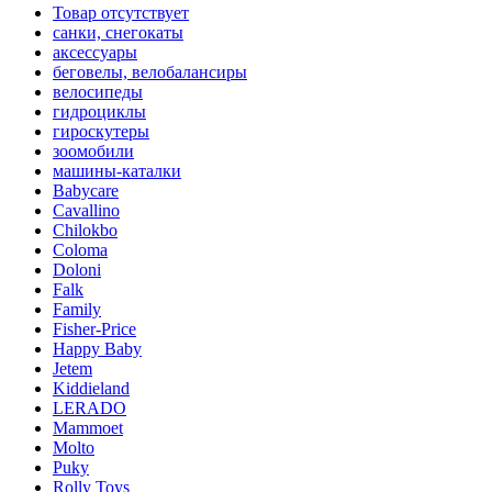
Товар отсутствует
санки, снегокаты
аксессуары
беговелы, велобалансиры
велосипеды
гидроциклы
гироскутеры
зоомобили
машины-каталки
Babycare
Cavallino
Chilokbo
Coloma
Doloni
Falk
Family
Fisher-Price
Happy Baby
Jetem
Kiddieland
LERADO
Mammoet
Molto
Puky
Rolly Toys