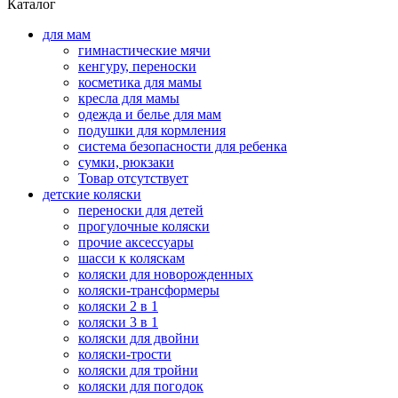
Каталог
для мам
гимнастические мячи
кенгуру, переноски
косметика для мамы
кресла для мамы
одежда и белье для мам
подушки для кормления
система безопасности для ребенка
сумки, рюкзаки
Товар отсутствует
детские коляски
переноски для детей
прогулочные коляски
прочие аксессуары
шасси к коляскам
коляски для новорожденных
коляски-трансформеры
коляски 2 в 1
коляски 3 в 1
коляски для двойни
коляски-трости
коляски для тройни
коляски для погодок