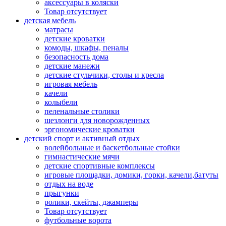
аксессуары в коляски
Товар отсутствует
детская мебель
матрасы
детские кроватки
комоды, шкафы, пеналы
безопасность дома
детские манежи
детские стульчики, столы и кресла
игровая мебель
качели
колыбели
пеленальные столики
шезлонги для новорожденных
эргономические кроватки
детский спорт и активный отдых
волейбольные и баскетбольные стойки
гимнастические мячи
детские спортивные комплексы
игровые площадки, домики, горки, качели,батуты
отдых на воде
прыгунки
ролики, скейты, джамперы
Товар отсутствует
футбольные ворота