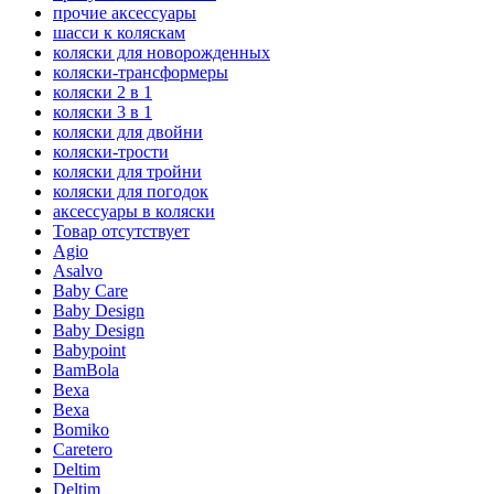
прочие аксессуары
шасси к коляскам
коляски для новорожденных
коляски-трансформеры
коляски 2 в 1
коляски 3 в 1
коляски для двойни
коляски-трости
коляски для тройни
коляски для погодок
аксессуары в коляски
Товар отсутствует
Agio
Asalvo
Baby Care
Baby Design
Baby Design
Babypoint
BamBola
Bexa
Bexa
Bomiko
Caretero
Deltim
Deltim