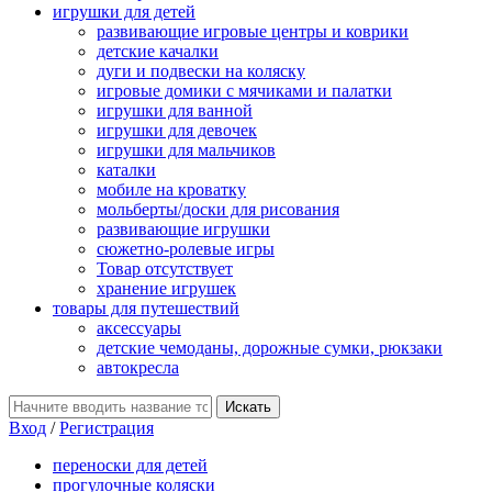
игрушки для детей
развивающие игровые центры и коврики
детские качалки
дуги и подвески на коляску
игровые домики с мячиками и палатки
игрушки для ванной
игрушки для девочек
игрушки для мальчиков
каталки
мобиле на кроватку
мольберты/доски для рисования
развивающие игрушки
сюжетно-ролевые игры
Товар отсутствует
хранение игрушек
товары для путешествий
аксессуары
детские чемоданы, дорожные сумки, рюкзаки
автокресла
Вход
/
Регистрация
переноски для детей
прогулочные коляски