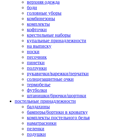
верхняя одежда
боди
головные уборы
комбинезоны
комплекты
кофточки
крестильные наборы
купальные принадлежности
на выписку
носки
песочник
пинетки
ползунки
рукавички/варежки/перчатки
солнцезащитные очки
термобелье
футболки
штанишки/брючки/шортики
постельные принадлежности
балдахины
бамперы/бортики в кроватку
комплекты постельного белья
наматрасники
пеленки
подушки