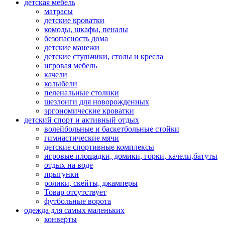
детская мебель
матрасы
детские кроватки
комоды, шкафы, пеналы
безопасность дома
детские манежи
детские стульчики, столы и кресла
игровая мебель
качели
колыбели
пеленальные столики
шезлонги для новорожденных
эргономические кроватки
детский спорт и активный отдых
волейбольные и баскетбольные стойки
гимнастические мячи
детские спортивные комплексы
игровые площадки, домики, горки, качели,батуты
отдых на воде
прыгунки
ролики, скейты, джамперы
Товар отсутствует
футбольные ворота
одежда для самых маленьких
конверты