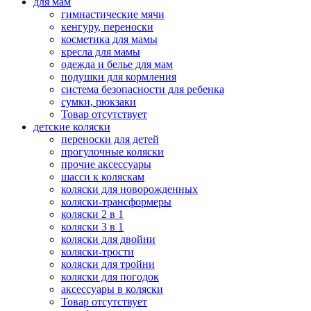
для мам
гимнастические мячи
кенгуру, переноски
косметика для мамы
кресла для мамы
одежда и белье для мам
подушки для кормления
система безопасности для ребенка
сумки, рюкзаки
Товар отсутствует
детские коляски
переноски для детей
прогулочные коляски
прочие аксессуары
шасси к коляскам
коляски для новорожденных
коляски-трансформеры
коляски 2 в 1
коляски 3 в 1
коляски для двойни
коляски-трости
коляски для тройни
коляски для погодок
аксессуары в коляски
Товар отсутствует