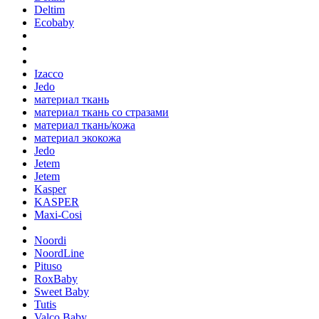
Deltim
Ecobaby
Izacco
Jedo
материал ткань
материал ткань со стразами
материал ткань/кожа
материал экокожа
Jedo
Jetem
Jetem
Kasper
KASPER
Maxi-Cosi
Noordi
NoordLine
Pituso
RoxBaby
Sweet Baby
Tutis
Valco Baby