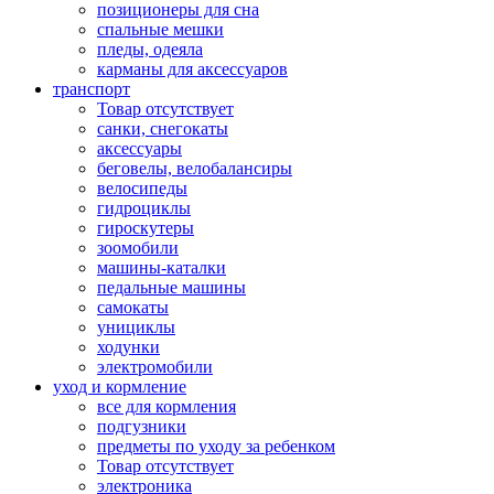
позиционеры для сна
спальные мешки
пледы, одеяла
карманы для аксеcсуаров
транспорт
Товар отсутствует
санки, снегокаты
аксессуары
беговелы, велобалансиры
велосипеды
гидроциклы
гироскутеры
зоомобили
машины-каталки
педальные машины
самокаты
унициклы
ходунки
электромобили
уход и кормление
все для кормления
подгузники
предметы по уходу за ребенком
Товар отсутствует
электроника