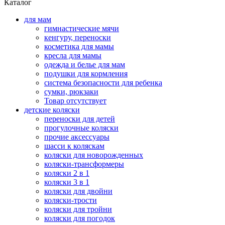
Каталог
для мам
гимнастические мячи
кенгуру, переноски
косметика для мамы
кресла для мамы
одежда и белье для мам
подушки для кормления
система безопасности для ребенка
сумки, рюкзаки
Товар отсутствует
детские коляски
переноски для детей
прогулочные коляски
прочие аксессуары
шасси к коляскам
коляски для новорожденных
коляски-трансформеры
коляски 2 в 1
коляски 3 в 1
коляски для двойни
коляски-трости
коляски для тройни
коляски для погодок