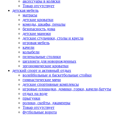
аксессуары в коляски
Товар отсутствует
детская мебель
матрасы
детские кроватки
комоды, шкафы, пеналы
безопасность дома
детские манежи
детские стульчики, столы и кресла
игровая мебель
качели
колыбели
пеленальные столики
шезлонги для новорожденных
эргономические кроватки
детский спорт и активный отдых
волейбольные и баскетбольные стойки
гимнастические мячи
детские спортивные комплексы
игровые площадки, домики, горки, качели,батуты
отдых на воде
прыгунки
ролики, скейты, джамперы
Товар отсутствует
футбольные ворота