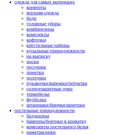
одежда для самых маленьких
конверты
верхняя одежда
боди
головные уборы
комбинезоны
комплекты
кофточки
крестильные наборы
купальные принадлежности
на выписку
носки
песочник
пинетки
ползунки
рукавички/варежки/перчатки
солнцезащитные очки
термобелье
футболки
штанишки/брючки/шортики
постельные принадлежности
балдахины
бамперы/бортики в кроватку
комплекты постельного белья
наматрасники