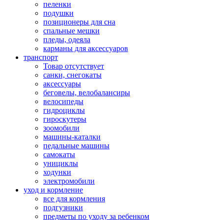
пеленки
подушки
позиционеры для сна
спальные мешки
пледы, одеяла
карманы для аксеcсуаров
транспорт
Товар отсутствует
санки, снегокаты
аксессуары
беговелы, велобалансиры
велосипеды
гидроциклы
гироскутеры
зоомобили
машины-каталки
педальные машины
самокаты
унициклы
ходунки
электромобили
уход и кормление
все для кормления
подгузники
предметы по уходу за ребенком