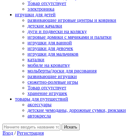
Товар отсутствует
электроника
игрушки для детей
развивающие игровые центры и коврики
детские качалки
дуги и подвески на коляску
игровые домики с мячиками и палатки
игрушки для ванной
игрушки для девочек
игрушки для мальчиков
каталки
мобиле на кроватку
мольберты/доски для рисования
развивающие игрушки
сюжетно-ролевые игры
Товар отсутствует
хранение игрушек
товары для путешествий
аксессуары
детские чемоданы, дорожные сумки, рюкзаки
автокресла
Вход
/
Регистрация