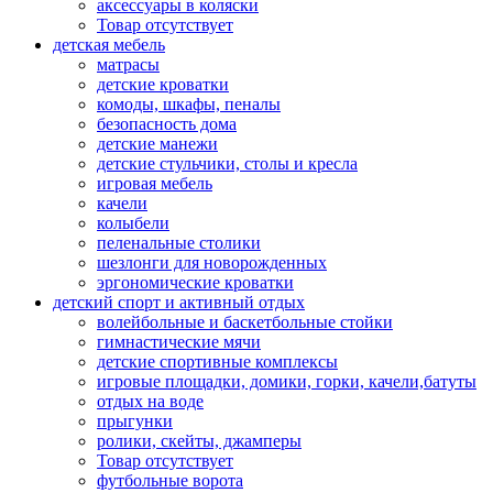
аксессуары в коляски
Товар отсутствует
детская мебель
матрасы
детские кроватки
комоды, шкафы, пеналы
безопасность дома
детские манежи
детские стульчики, столы и кресла
игровая мебель
качели
колыбели
пеленальные столики
шезлонги для новорожденных
эргономические кроватки
детский спорт и активный отдых
волейбольные и баскетбольные стойки
гимнастические мячи
детские спортивные комплексы
игровые площадки, домики, горки, качели,батуты
отдых на воде
прыгунки
ролики, скейты, джамперы
Товар отсутствует
футбольные ворота