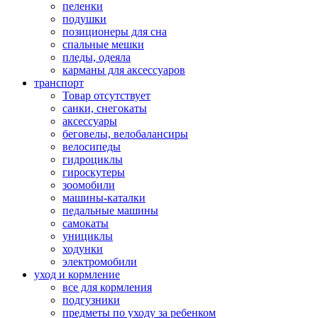
пеленки
подушки
позиционеры для сна
спальные мешки
пледы, одеяла
карманы для аксеcсуаров
транспорт
Товар отсутствует
санки, снегокаты
аксессуары
беговелы, велобалансиры
велосипеды
гидроциклы
гироскутеры
зоомобили
машины-каталки
педальные машины
самокаты
унициклы
ходунки
электромобили
уход и кормление
все для кормления
подгузники
предметы по уходу за ребенком