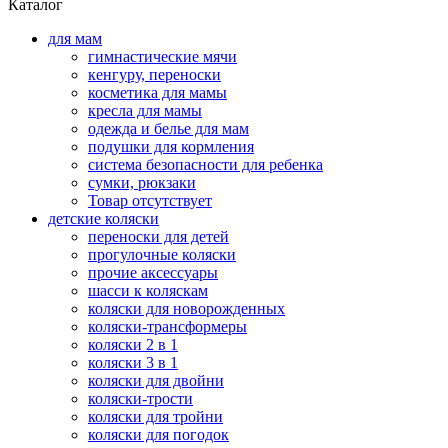
Каталог
для мам
гимнастические мячи
кенгуру, переноски
косметика для мамы
кресла для мамы
одежда и белье для мам
подушки для кормления
система безопасности для ребенка
сумки, рюкзаки
Товар отсутствует
детские коляски
переноски для детей
прогулочные коляски
прочие аксессуары
шасси к коляскам
коляски для новорожденных
коляски-трансформеры
коляски 2 в 1
коляски 3 в 1
коляски для двойни
коляски-трости
коляски для тройни
коляски для погодок