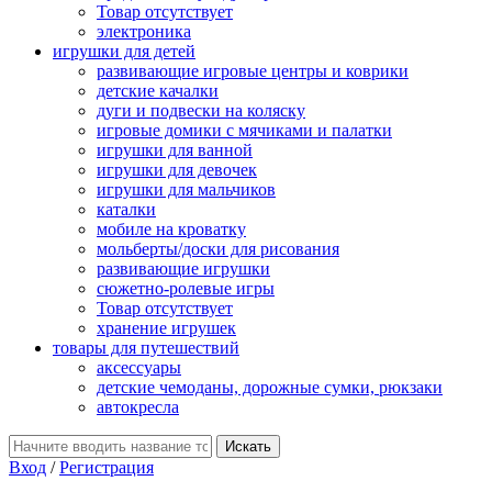
Товар отсутствует
электроника
игрушки для детей
развивающие игровые центры и коврики
детские качалки
дуги и подвески на коляску
игровые домики с мячиками и палатки
игрушки для ванной
игрушки для девочек
игрушки для мальчиков
каталки
мобиле на кроватку
мольберты/доски для рисования
развивающие игрушки
сюжетно-ролевые игры
Товар отсутствует
хранение игрушек
товары для путешествий
аксессуары
детские чемоданы, дорожные сумки, рюкзаки
автокресла
Вход
/
Регистрация