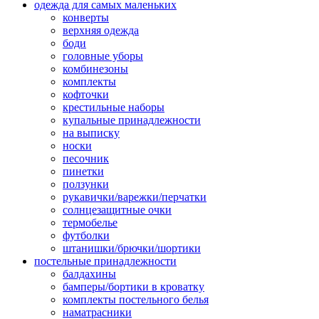
одежда для самых маленьких
конверты
верхняя одежда
боди
головные уборы
комбинезоны
комплекты
кофточки
крестильные наборы
купальные принадлежности
на выписку
носки
песочник
пинетки
ползунки
рукавички/варежки/перчатки
солнцезащитные очки
термобелье
футболки
штанишки/брючки/шортики
постельные принадлежности
балдахины
бамперы/бортики в кроватку
комплекты постельного белья
наматрасники