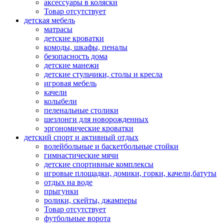
аксессуары в коляски
Товар отсутствует
детская мебель
матрасы
детские кроватки
комоды, шкафы, пеналы
безопасность дома
детские манежи
детские стульчики, столы и кресла
игровая мебель
качели
колыбели
пеленальные столики
шезлонги для новорожденных
эргономические кроватки
детский спорт и активный отдых
волейбольные и баскетбольные стойки
гимнастические мячи
детские спортивные комплексы
игровые площадки, домики, горки, качели,батуты
отдых на воде
прыгунки
ролики, скейты, джамперы
Товар отсутствует
футбольные ворота