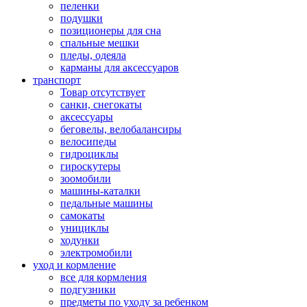
пеленки
подушки
позиционеры для сна
спальные мешки
пледы, одеяла
карманы для аксеcсуаров
транспорт
Товар отсутствует
санки, снегокаты
аксессуары
беговелы, велобалансиры
велосипеды
гидроциклы
гироскутеры
зоомобили
машины-каталки
педальные машины
самокаты
унициклы
ходунки
электромобили
уход и кормление
все для кормления
подгузники
предметы по уходу за ребенком