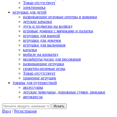
Товар отсутствует
электроника
игрушки для детей
развивающие игровые центры и коврики
детские качалки
дуги и подвески на коляску
игровые домики с мячиками и палатки
игрушки для ванной
игрушки для девочек
игрушки для мальчиков
каталки
мобиле на кроватку
мольберты/доски для рисования
развивающие игрушки
сюжетно-ролевые игры
Товар отсутствует
хранение игрушек
товары для путешествий
аксессуары
детские чемоданы, дорожные сумки, рюкзаки
автокресла
Вход
/
Регистрация