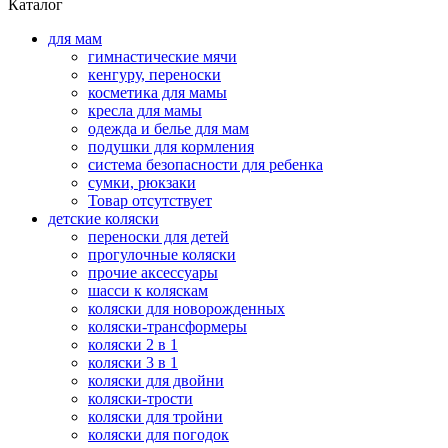
Каталог
для мам
гимнастические мячи
кенгуру, переноски
косметика для мамы
кресла для мамы
одежда и белье для мам
подушки для кормления
система безопасности для ребенка
сумки, рюкзаки
Товар отсутствует
детские коляски
переноски для детей
прогулочные коляски
прочие аксессуары
шасси к коляскам
коляски для новорожденных
коляски-трансформеры
коляски 2 в 1
коляски 3 в 1
коляски для двойни
коляски-трости
коляски для тройни
коляски для погодок