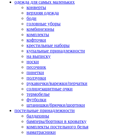
одежда для самых маленьких
конверты
верхняя одежда
боди
головные уборы
комбинезоны
комплекты
кофточки
крестильные наборы
купальные принадлежности
на выписку
носки
песочник
пинетки
ползунки
рукавички/варежки/перчатки
солнцезащитные очки
термобелье
футболки
штанишки/брючки/шортики
постельные принадлежности
балдахины
бамперы/бортики в кроватку
комплекты постельного белья
наматрасники