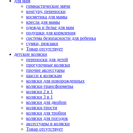
для мам
гимнастические мячи
кенгуру, переноски
косметика для мамы
кресла для мамы
одежда и белье для мам
подушки для кормления
система безопасности для ребенка
сумки, рюкзаки
Товар отсутствует
детские коляски
переноски для детей
прогулочные коляски
прочие аксессуары
шасси к коляскам
коляски для новорожденных
коляски-трансформеры
коляски 2 в 1
коляски 3 в 1
коляски для двойни
коляски-трости
коляски для тройни
коляски для погодок
аксессуары в коляски
Товар отсутствует