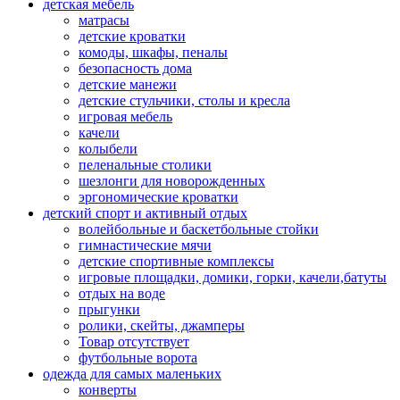
детская мебель
матрасы
детские кроватки
комоды, шкафы, пеналы
безопасность дома
детские манежи
детские стульчики, столы и кресла
игровая мебель
качели
колыбели
пеленальные столики
шезлонги для новорожденных
эргономические кроватки
детский спорт и активный отдых
волейбольные и баскетбольные стойки
гимнастические мячи
детские спортивные комплексы
игровые площадки, домики, горки, качели,батуты
отдых на воде
прыгунки
ролики, скейты, джамперы
Товар отсутствует
футбольные ворота
одежда для самых маленьких
конверты