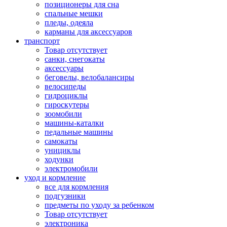
позиционеры для сна
спальные мешки
пледы, одеяла
карманы для аксеcсуаров
транспорт
Товар отсутствует
санки, снегокаты
аксессуары
беговелы, велобалансиры
велосипеды
гидроциклы
гироскутеры
зоомобили
машины-каталки
педальные машины
самокаты
унициклы
ходунки
электромобили
уход и кормление
все для кормления
подгузники
предметы по уходу за ребенком
Товар отсутствует
электроника