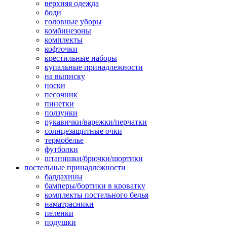
верхняя одежда
боди
головные уборы
комбинезоны
комплекты
кофточки
крестильные наборы
купальные принадлежности
на выписку
носки
песочник
пинетки
ползунки
рукавички/варежки/перчатки
солнцезащитные очки
термобелье
футболки
штанишки/брючки/шортики
постельные принадлежности
балдахины
бамперы/бортики в кроватку
комплекты постельного белья
наматрасники
пеленки
подушки