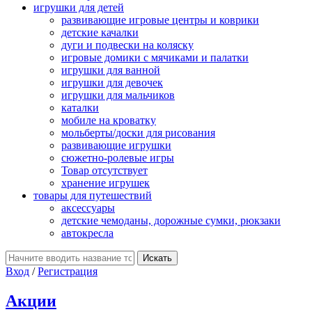
игрушки для детей
развивающие игровые центры и коврики
детские качалки
дуги и подвески на коляску
игровые домики с мячиками и палатки
игрушки для ванной
игрушки для девочек
игрушки для мальчиков
каталки
мобиле на кроватку
мольберты/доски для рисования
развивающие игрушки
сюжетно-ролевые игры
Товар отсутствует
хранение игрушек
товары для путешествий
аксессуары
детские чемоданы, дорожные сумки, рюкзаки
автокресла
Вход
/
Регистрация
Акции