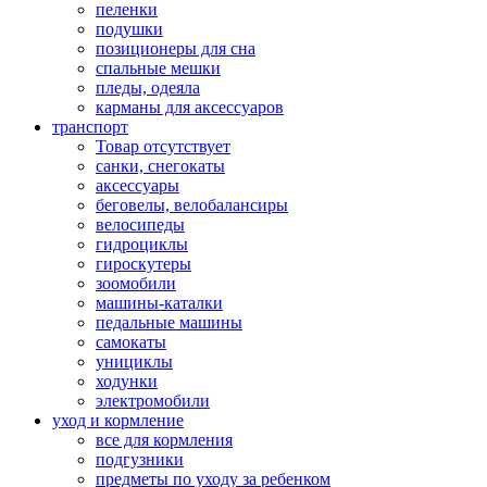
пеленки
подушки
позиционеры для сна
спальные мешки
пледы, одеяла
карманы для аксеcсуаров
транспорт
Товар отсутствует
санки, снегокаты
аксессуары
беговелы, велобалансиры
велосипеды
гидроциклы
гироскутеры
зоомобили
машины-каталки
педальные машины
самокаты
унициклы
ходунки
электромобили
уход и кормление
все для кормления
подгузники
предметы по уходу за ребенком