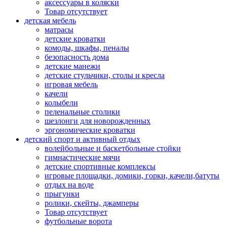
аксессуары в коляски
Товар отсутствует
детская мебель
матрасы
детские кроватки
комоды, шкафы, пеналы
безопасность дома
детские манежи
детские стульчики, столы и кресла
игровая мебель
качели
колыбели
пеленальные столики
шезлонги для новорожденных
эргономические кроватки
детский спорт и активный отдых
волейбольные и баскетбольные стойки
гимнастические мячи
детские спортивные комплексы
игровые площадки, домики, горки, качели,батуты
отдых на воде
прыгунки
ролики, скейты, джамперы
Товар отсутствует
футбольные ворота