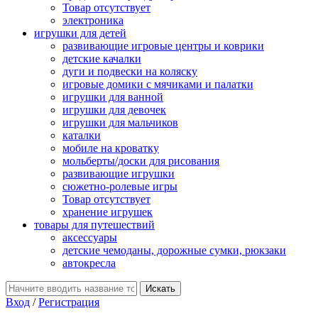
Товар отсутствует
электроника
игрушки для детей
развивающие игровые центры и коврики
детские качалки
дуги и подвески на коляску
игровые домики с мячиками и палатки
игрушки для ванной
игрушки для девочек
игрушки для мальчиков
каталки
мобиле на кроватку
мольберты/доски для рисования
развивающие игрушки
сюжетно-ролевые игры
Товар отсутствует
хранение игрушек
товары для путешествий
аксессуары
детские чемоданы, дорожные сумки, рюкзаки
автокресла
Вход
/
Регистрация