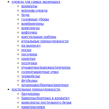
одежда для самых маленьких
конверты
верхняя одежда
боди
головные уборы
комбинезоны
комплекты
кофточки
крестильные наборы
купальные принадлежности
на выписку
носки
песочник
пинетки
ползунки
рукавички/варежки/перчатки
солнцезащитные очки
термобелье
футболки
штанишки/брючки/шортики
постельные принадлежности
балдахины
бамперы/бортики в кроватку
комплекты постельного белья
наматрасники