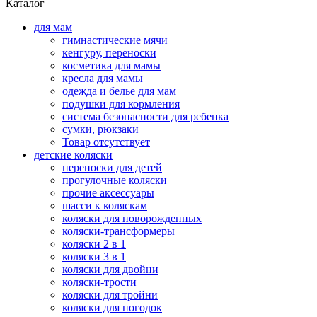
Каталог
для мам
гимнастические мячи
кенгуру, переноски
косметика для мамы
кресла для мамы
одежда и белье для мам
подушки для кормления
система безопасности для ребенка
сумки, рюкзаки
Товар отсутствует
детские коляски
переноски для детей
прогулочные коляски
прочие аксессуары
шасси к коляскам
коляски для новорожденных
коляски-трансформеры
коляски 2 в 1
коляски 3 в 1
коляски для двойни
коляски-трости
коляски для тройни
коляски для погодок