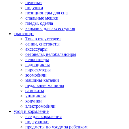
пеленки
подушки
позиционеры для сна
спальные мешки
пледы, одеяла
карманы для аксеcсуаров
транспорт
Товар отсутствует
санки, снегокаты
аксессуары
беговелы, велобалансиры
велосипеды
гидроциклы
гироскутеры
зоомобили
машины-каталки
педальные машины
самокаты
унициклы
ходунки
электромобили
уход и кормление
все для кормления
подгузники
предметы по уходу за ребенком