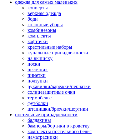
одежда для самых маленьких
конверты
верхняя одежда
боди
головные уборы
комбинезоны
комплекты
кофточки
крестильные наборы
купальные принадлежности
на выписку
носки
песочник
пинетки
ползунки
рукавички/варежки/перчатки
солнцезащитные очки
термобелье
футболки
штанишки/брючки/шортики
постельные принадлежности
балдахины
бамперы/бортики в кроватку
комплекты постельного белья
наматрасники