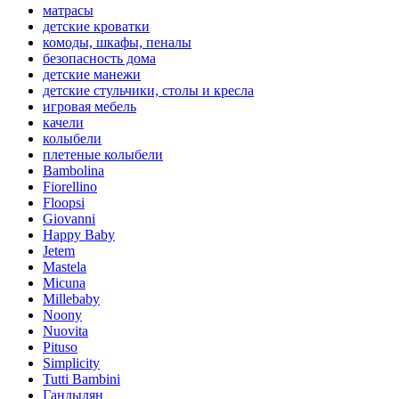
матрасы
детские кроватки
комоды, шкафы, пеналы
безопасность дома
детские манежи
детские стульчики, столы и кресла
игровая мебель
качели
колыбели
плетеные колыбели
Bambolina
Fiorellino
Floopsi
Giovanni
Happy Baby
Jetem
Mastela
Micuna
Millebaby
Noony
Nuovita
Pituso
Simplicity
Tutti Bambini
Гандылян