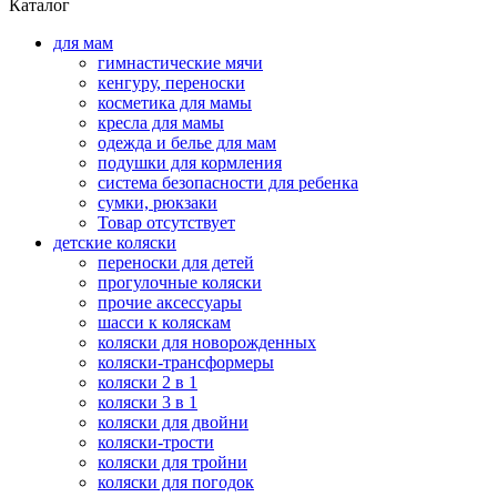
Каталог
для мам
гимнастические мячи
кенгуру, переноски
косметика для мамы
кресла для мамы
одежда и белье для мам
подушки для кормления
система безопасности для ребенка
сумки, рюкзаки
Товар отсутствует
детские коляски
переноски для детей
прогулочные коляски
прочие аксессуары
шасси к коляскам
коляски для новорожденных
коляски-трансформеры
коляски 2 в 1
коляски 3 в 1
коляски для двойни
коляски-трости
коляски для тройни
коляски для погодок