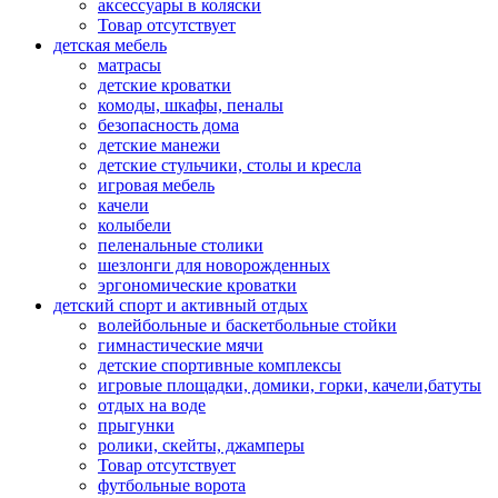
аксессуары в коляски
Товар отсутствует
детская мебель
матрасы
детские кроватки
комоды, шкафы, пеналы
безопасность дома
детские манежи
детские стульчики, столы и кресла
игровая мебель
качели
колыбели
пеленальные столики
шезлонги для новорожденных
эргономические кроватки
детский спорт и активный отдых
волейбольные и баскетбольные стойки
гимнастические мячи
детские спортивные комплексы
игровые площадки, домики, горки, качели,батуты
отдых на воде
прыгунки
ролики, скейты, джамперы
Товар отсутствует
футбольные ворота