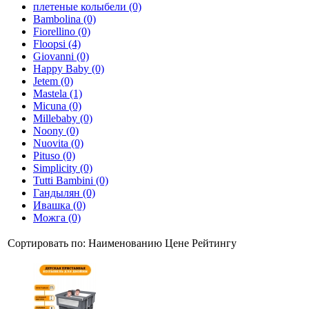
плетеные колыбели (0)
Bambolina (0)
Fiorellino (0)
Floopsi (4)
Giovanni (0)
Happy Baby (0)
Jetem (0)
Mastela (1)
Micuna (0)
Millebaby (0)
Noony (0)
Nuovita (0)
Pituso (0)
Simplicity (0)
Tutti Bambini (0)
Гандылян (0)
Ивашка (0)
Можга (0)
Сортировать по:
Наименованию
Цене
Рейтингу