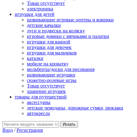
Товар отсутствует
электроника
игрушки для детей
развивающие игровые центры и коврики
детские качалки
дуги и подвески на коляску
игровые домики с мячиками и палатки
игрушки для ванной
игрушки для девочек
игрушки для мальчиков
каталки
мобиле на кроватку
мольберты/доски для рисования
развивающие игрушки
сюжетно-ролевые игры
Товар отсутствует
хранение игрушек
товары для путешествий
аксессуары
детские чемоданы, дорожные сумки, рюкзаки
автокресла
Вход
/
Регистрация