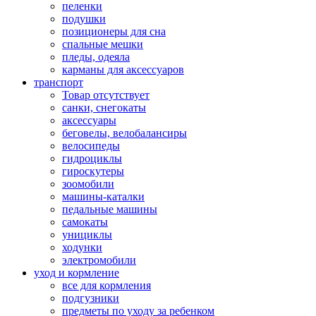
пеленки
подушки
позиционеры для сна
спальные мешки
пледы, одеяла
карманы для аксеcсуаров
транспорт
Товар отсутствует
санки, снегокаты
аксессуары
беговелы, велобалансиры
велосипеды
гидроциклы
гироскутеры
зоомобили
машины-каталки
педальные машины
самокаты
унициклы
ходунки
электромобили
уход и кормление
все для кормления
подгузники
предметы по уходу за ребенком