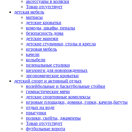
аксессуары в коляски
Товар отсутствует
детская мебель
матрасы
детские кроватки
комоды, шкафы, пеналы
безопасность дома
детские манежи
детские стульчики, столы и кресла
игровая мебель
качели
колыбели
пеленальные столики
шезлонги для новорожденных
эргономические кроватки
детский спорт и активный отдых
волейбольные и баскетбольные стойки
гимнастические мячи
детские спортивные комплексы
игровые площадки, домики, горки, качели,батуты
отдых на воде
прыгунки
ролики, скейты, джамперы
Товар отсутствует
футбольные ворота