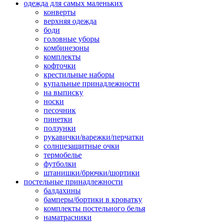
одежда для самых маленьких
конверты
верхняя одежда
боди
головные уборы
комбинезоны
комплекты
кофточки
крестильные наборы
купальные принадлежности
на выписку
носки
песочник
пинетки
ползунки
рукавички/варежки/перчатки
солнцезащитные очки
термобелье
футболки
штанишки/брючки/шортики
постельные принадлежности
балдахины
бамперы/бортики в кроватку
комплекты постельного белья
наматрасники