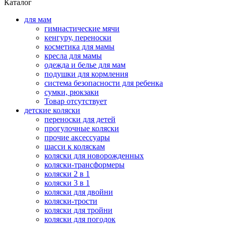
Каталог
для мам
гимнастические мячи
кенгуру, переноски
косметика для мамы
кресла для мамы
одежда и белье для мам
подушки для кормления
система безопасности для ребенка
сумки, рюкзаки
Товар отсутствует
детские коляски
переноски для детей
прогулочные коляски
прочие аксессуары
шасси к коляскам
коляски для новорожденных
коляски-трансформеры
коляски 2 в 1
коляски 3 в 1
коляски для двойни
коляски-трости
коляски для тройни
коляски для погодок