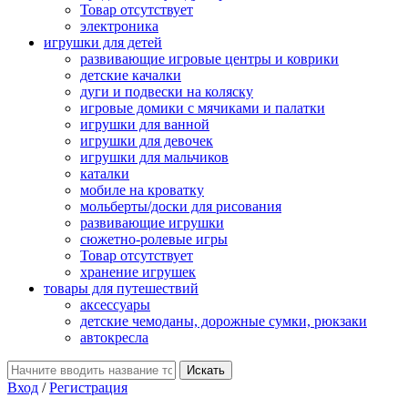
Товар отсутствует
электроника
игрушки для детей
развивающие игровые центры и коврики
детские качалки
дуги и подвески на коляску
игровые домики с мячиками и палатки
игрушки для ванной
игрушки для девочек
игрушки для мальчиков
каталки
мобиле на кроватку
мольберты/доски для рисования
развивающие игрушки
сюжетно-ролевые игры
Товар отсутствует
хранение игрушек
товары для путешествий
аксессуары
детские чемоданы, дорожные сумки, рюкзаки
автокресла
Вход
/
Регистрация