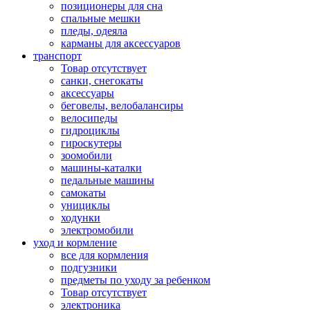
позиционеры для сна
спальные мешки
пледы, одеяла
карманы для аксеcсуаров
транспорт
Товар отсутствует
санки, снегокаты
аксессуары
беговелы, велобалансиры
велосипеды
гидроциклы
гироскутеры
зоомобили
машины-каталки
педальные машины
самокаты
унициклы
ходунки
электромобили
уход и кормление
все для кормления
подгузники
предметы по уходу за ребенком
Товар отсутствует
электроника