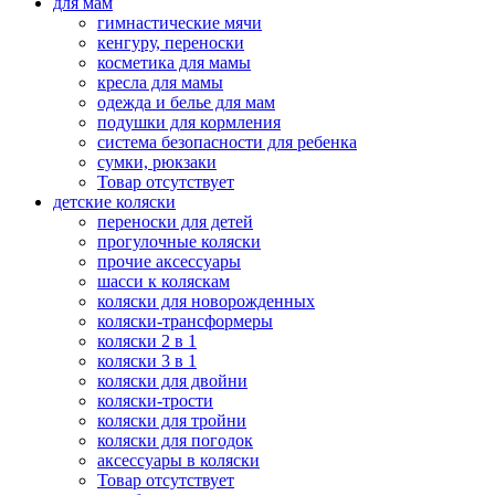
для мам
гимнастические мячи
кенгуру, переноски
косметика для мамы
кресла для мамы
одежда и белье для мам
подушки для кормления
система безопасности для ребенка
сумки, рюкзаки
Товар отсутствует
детские коляски
переноски для детей
прогулочные коляски
прочие аксессуары
шасси к коляскам
коляски для новорожденных
коляски-трансформеры
коляски 2 в 1
коляски 3 в 1
коляски для двойни
коляски-трости
коляски для тройни
коляски для погодок
аксессуары в коляски
Товар отсутствует