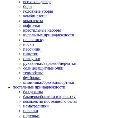
верхняя одежда
боди
головные уборы
комбинезоны
комплекты
кофточки
крестильные наборы
купальные принадлежности
на выписку
носки
песочник
пинетки
ползунки
рукавички/варежки/перчатки
солнцезащитные очки
термобелье
футболки
штанишки/брючки/шортики
постельные принадлежности
балдахины
бамперы/бортики в кроватку
комплекты постельного белья
наматрасники
пеленки
подушки