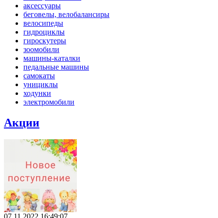
аксессуары
беговелы, велобалансиры
велосипеды
гидроциклы
гироскутеры
зоомобили
машины-каталки
педальные машины
самокаты
унициклы
ходунки
электромобили
Акции
07.11.2022 16:49:07