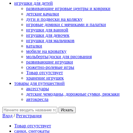
игрушки для детей
развивающие игровые центры и коврики
детские качалки
дуги и подвески на коляску
игровые домики с мячиками и палатки
игрушки для ванной
игрушки для девочек
игрушки для мальчиков
каталки
мобиле на кроватку
мольберты/доски для рисования
развивающие игрушки
сюжетно-ролевые игры
Товар отсутствует
хранение игрушек
товары для путешествий
аксессуары
детские чемоданы, дорожные сумки, рюкзаки
автокресла
Вход
/
Регистрация
Товар отсутствует
санки, снегокаты