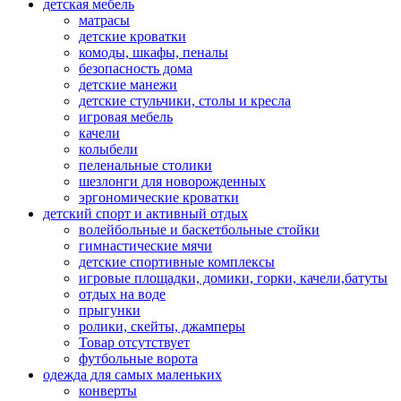
детская мебель
матрасы
детские кроватки
комоды, шкафы, пеналы
безопасность дома
детские манежи
детские стульчики, столы и кресла
игровая мебель
качели
колыбели
пеленальные столики
шезлонги для новорожденных
эргономические кроватки
детский спорт и активный отдых
волейбольные и баскетбольные стойки
гимнастические мячи
детские спортивные комплексы
игровые площадки, домики, горки, качели,батуты
отдых на воде
прыгунки
ролики, скейты, джамперы
Товар отсутствует
футбольные ворота
одежда для самых маленьких
конверты