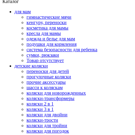
Каталог
для мам
гимнастические мячи
кенгуру, переноски
косметика для мамы
кресла для мамы
одежда и белье для мам
подушки для кормления
система безопасности для ребенка
сумки, рюкзаки
Товар отсутствует
детские коляски
переноски для детей
прогулочные коляски
прочие аксессуары
шасси к коляскам
коляски для новорожденных
коляски-трансформеры
коляски 2 в 1
коляски 3 в 1
коляски для двойни
коляски-трости
коляски для тройни
коляски для погодок