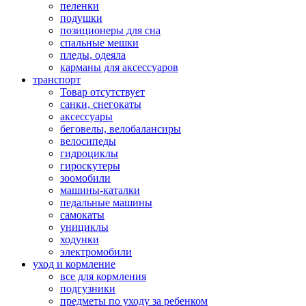
пеленки
подушки
позиционеры для сна
спальные мешки
пледы, одеяла
карманы для аксеcсуаров
транспорт
Товар отсутствует
санки, снегокаты
аксессуары
беговелы, велобалансиры
велосипеды
гидроциклы
гироскутеры
зоомобили
машины-каталки
педальные машины
самокаты
унициклы
ходунки
электромобили
уход и кормление
все для кормления
подгузники
предметы по уходу за ребенком