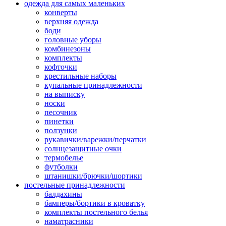
одежда для самых маленьких
конверты
верхняя одежда
боди
головные уборы
комбинезоны
комплекты
кофточки
крестильные наборы
купальные принадлежности
на выписку
носки
песочник
пинетки
ползунки
рукавички/варежки/перчатки
солнцезащитные очки
термобелье
футболки
штанишки/брючки/шортики
постельные принадлежности
балдахины
бамперы/бортики в кроватку
комплекты постельного белья
наматрасники