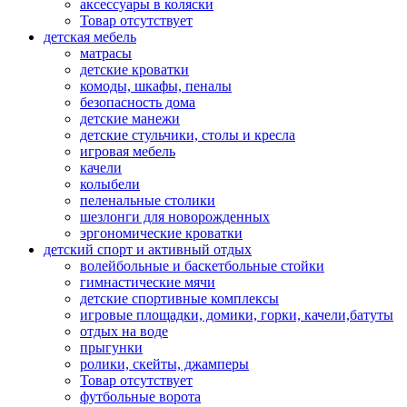
аксессуары в коляски
Товар отсутствует
детская мебель
матрасы
детские кроватки
комоды, шкафы, пеналы
безопасность дома
детские манежи
детские стульчики, столы и кресла
игровая мебель
качели
колыбели
пеленальные столики
шезлонги для новорожденных
эргономические кроватки
детский спорт и активный отдых
волейбольные и баскетбольные стойки
гимнастические мячи
детские спортивные комплексы
игровые площадки, домики, горки, качели,батуты
отдых на воде
прыгунки
ролики, скейты, джамперы
Товар отсутствует
футбольные ворота