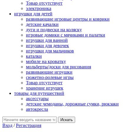
Товар отсутствует
электроника
игрушки для детей
развивающие игровые центры и коврики
детские качалки
дуги и подвески на коляску
игровые домики с мячиками и палатки
игрушки для ванной
игрушки для девочек
игрушки для мальчиков
каталки
мобиле на кроватку
мольберты/доски для рисования
развивающие игрушки
сюжетно-ролевые игры
Товар отсутствует
хранение игрушек
товары для путешествий
аксессуары
детские чемоданы, дорожные сумки, рюкзаки
автокресла
Вход
/
Регистрация