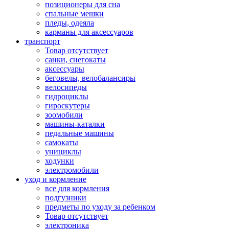
позиционеры для сна
спальные мешки
пледы, одеяла
карманы для аксеcсуаров
транспорт
Товар отсутствует
санки, снегокаты
аксессуары
беговелы, велобалансиры
велосипеды
гидроциклы
гироскутеры
зоомобили
машины-каталки
педальные машины
самокаты
унициклы
ходунки
электромобили
уход и кормление
все для кормления
подгузники
предметы по уходу за ребенком
Товар отсутствует
электроника