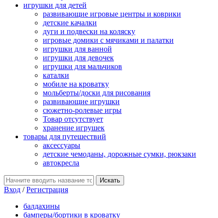
игрушки для детей
развивающие игровые центры и коврики
детские качалки
дуги и подвески на коляску
игровые домики с мячиками и палатки
игрушки для ванной
игрушки для девочек
игрушки для мальчиков
каталки
мобиле на кроватку
мольберты/доски для рисования
развивающие игрушки
сюжетно-ролевые игры
Товар отсутствует
хранение игрушек
товары для путешествий
аксессуары
детские чемоданы, дорожные сумки, рюкзаки
автокресла
Вход
/
Регистрация
балдахины
бамперы/бортики в кроватку