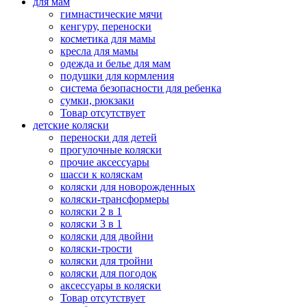
для мам
гимнастические мячи
кенгуру, переноски
косметика для мамы
кресла для мамы
одежда и белье для мам
подушки для кормления
система безопасности для ребенка
сумки, рюкзаки
Товар отсутствует
детские коляски
переноски для детей
прогулочные коляски
прочие аксессуары
шасси к коляскам
коляски для новорожденных
коляски-трансформеры
коляски 2 в 1
коляски 3 в 1
коляски для двойни
коляски-трости
коляски для тройни
коляски для погодок
аксессуары в коляски
Товар отсутствует