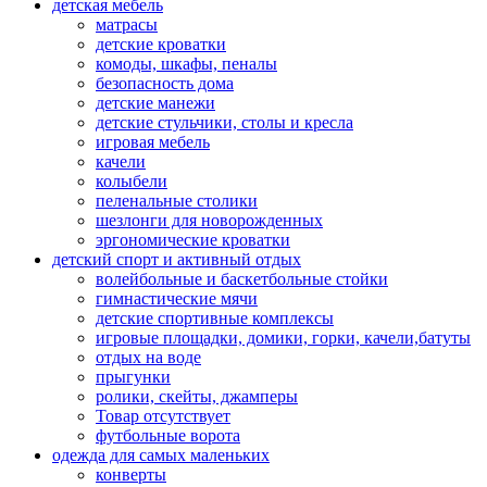
детская мебель
матрасы
детские кроватки
комоды, шкафы, пеналы
безопасность дома
детские манежи
детские стульчики, столы и кресла
игровая мебель
качели
колыбели
пеленальные столики
шезлонги для новорожденных
эргономические кроватки
детский спорт и активный отдых
волейбольные и баскетбольные стойки
гимнастические мячи
детские спортивные комплексы
игровые площадки, домики, горки, качели,батуты
отдых на воде
прыгунки
ролики, скейты, джамперы
Товар отсутствует
футбольные ворота
одежда для самых маленьких
конверты