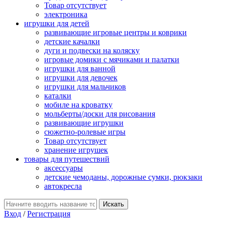
Товар отсутствует
электроника
игрушки для детей
развивающие игровые центры и коврики
детские качалки
дуги и подвески на коляску
игровые домики с мячиками и палатки
игрушки для ванной
игрушки для девочек
игрушки для мальчиков
каталки
мобиле на кроватку
мольберты/доски для рисования
развивающие игрушки
сюжетно-ролевые игры
Товар отсутствует
хранение игрушек
товары для путешествий
аксессуары
детские чемоданы, дорожные сумки, рюкзаки
автокресла
Вход
/
Регистрация