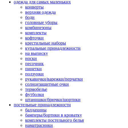
одежда для самых маленьких
конверты
верхняя одежда
боди
головные уборы
комбинезоны
комплекты
кофточки
крестильные наборы
купальные принадлежности
на выписку
носки
песочник
пинетки
ползунки
рукавички/варежки/перчатки
солнцезащитные очки
термобелье
футболки
штанишки/брючки/шортики
постельные принадлежности
балдахины
бамперы/бортики в кроватку
комплекты постельного белья
наматрасники