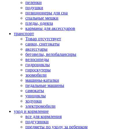
пеленки
подушки
позиционеры для сна
спальные мешки
пледы, одеяла
карманы для аксеcсуаров
транспорт
Товар отсутствует
санки, снегокаты
аксессуары
беговелы, велобалансиры
велосипеды
гидроциклы
гироскутеры
зоомобили
машины-каталки
педальные машины
самокаты
унициклы
ходунки
электромобили
уход и кормление
все для кормления
подгузники
предметы по уходу за ребенком