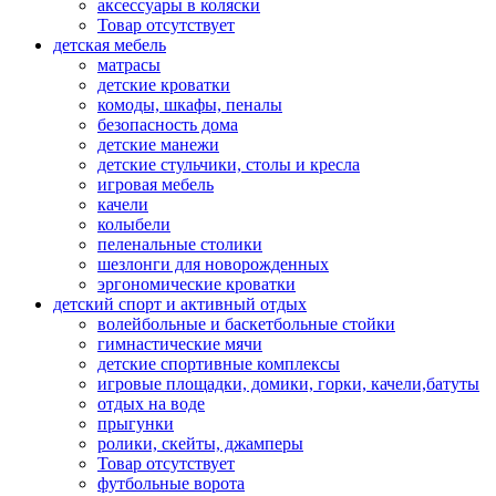
аксессуары в коляски
Товар отсутствует
детская мебель
матрасы
детские кроватки
комоды, шкафы, пеналы
безопасность дома
детские манежи
детские стульчики, столы и кресла
игровая мебель
качели
колыбели
пеленальные столики
шезлонги для новорожденных
эргономические кроватки
детский спорт и активный отдых
волейбольные и баскетбольные стойки
гимнастические мячи
детские спортивные комплексы
игровые площадки, домики, горки, качели,батуты
отдых на воде
прыгунки
ролики, скейты, джамперы
Товар отсутствует
футбольные ворота