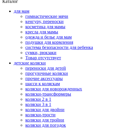
Каталог
для мам
гимнастические мячи
кенгуру, переноски
косметика для мамы
кресла для мамы
одежда и белье для мам
подушки для кормления
система безопасности для ребенка
сумки, рюкзаки
Товар отсутствует
детские коляски
переноски для детей
прогулочные коляски
прочие аксессуары
шасси к коляскам
коляски для новорожденных
коляски-трансформеры
коляски 2 в 1
коляски 3 в 1
коляски для двойни
коляски-трости
коляски для тройни
коляски для погодок