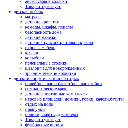
аксессуары в коляски
Товар отсутствует
детская мебель
матрасы
детские кроватки
комоды, шкафы, пеналы
безопасность дома
детские манежи
детские стульчики, столы и кресла
игровая мебель
качели
колыбели
пеленальные столики
шезлонги для новорожденных
эргономические кроватки
детский спорт и активный отдых
волейбольные и баскетбольные стойки
гимнастические мячи
детские спортивные комплексы
игровые площадки, домики, горки, качели,батуты
отдых на воде
прыгунки
ролики, скейты, джамперы
Товар отсутствует
футбольные ворота