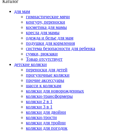
Каталог
для мам
гимнастические мячи
кенгуру, переноски
косметика для мамы
кресла для мамы
одежда и белье для мам
подушки для кормления
система безопасности для ребенка
сумки, рюкзаки
Товар отсутствует
детские коляски
переноски для детей
прогулочные коляски
прочие аксессуары
шасси к коляскам
коляски для новорожденных
коляски-трансформеры
коляски 2 в 1
коляски 3 в 1
коляски для двойни
коляски-трости
коляски для тройни
коляски для погодок