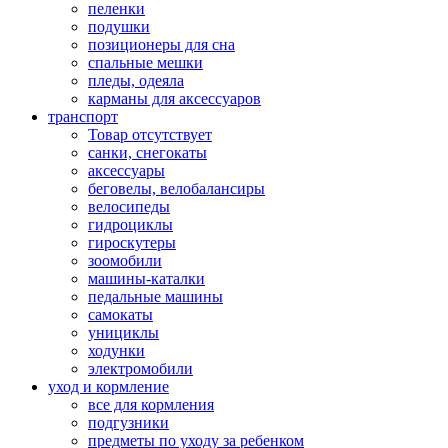
пеленки
подушки
позиционеры для сна
спальные мешки
пледы, одеяла
карманы для аксеcсуаров
транспорт
Товар отсутствует
санки, снегокаты
аксессуары
беговелы, велобалансиры
велосипеды
гидроциклы
гироскутеры
зоомобили
машины-каталки
педальные машины
самокаты
унициклы
ходунки
электромобили
уход и кормление
все для кормления
подгузники
предметы по уходу за ребенком