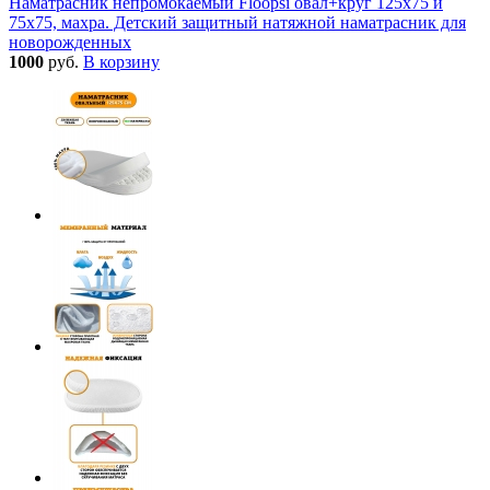
Наматрасник непромокаемый Floopsi овал+круг 125х75 и
75х75, махра. Детский защитный натяжной наматрасник для
новорожденных
1000
руб.
В корзину