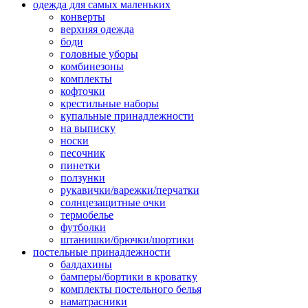
одежда для самых маленьких
конверты
верхняя одежда
боди
головные уборы
комбинезоны
комплекты
кофточки
крестильные наборы
купальные принадлежности
на выписку
носки
песочник
пинетки
ползунки
рукавички/варежки/перчатки
солнцезащитные очки
термобелье
футболки
штанишки/брючки/шортики
постельные принадлежности
балдахины
бамперы/бортики в кроватку
комплекты постельного белья
наматрасники