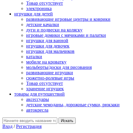
Товар отсутствует
электроника
игрушки для детей
развивающие игровые центры и коврики
детские качалки
дуги и подвески на коляску
игровые домики с мячиками и палатки
игрушки для ванной
игрушки для девочек
игрушки для мальчиков
каталки
мобиле на кроватку
мольберты/доски для рисования
развивающие игрушки
сюжетно-ролевые игры
Товар отсутствует
хранение игрушек
товары для путешествий
аксессуары
детские чемоданы, дорожные сумки, рюкзаки
автокресла
Вход
/
Регистрация