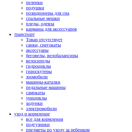
пеленки
подушки
позиционеры для сна
спальные мешки
пледы, одеяла
карманы для аксеcсуаров
транспорт
Товар отсутствует
санки, снегокаты
аксессуары
беговелы, велобалансиры
велосипеды
гидроциклы
гироскутеры
зоомобили
машины-каталки
педальные машины
самокаты
унициклы
ходунки
электромобили
уход и кормление
все для кормления
подгузники
предметы по уходу за ребенком