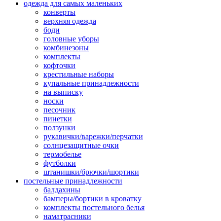
одежда для самых маленьких
конверты
верхняя одежда
боди
головные уборы
комбинезоны
комплекты
кофточки
крестильные наборы
купальные принадлежности
на выписку
носки
песочник
пинетки
ползунки
рукавички/варежки/перчатки
солнцезащитные очки
термобелье
футболки
штанишки/брючки/шортики
постельные принадлежности
балдахины
бамперы/бортики в кроватку
комплекты постельного белья
наматрасники