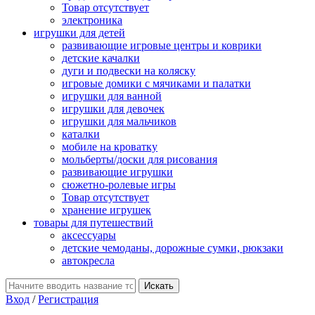
Товар отсутствует
электроника
игрушки для детей
развивающие игровые центры и коврики
детские качалки
дуги и подвески на коляску
игровые домики с мячиками и палатки
игрушки для ванной
игрушки для девочек
игрушки для мальчиков
каталки
мобиле на кроватку
мольберты/доски для рисования
развивающие игрушки
сюжетно-ролевые игры
Товар отсутствует
хранение игрушек
товары для путешествий
аксессуары
детские чемоданы, дорожные сумки, рюкзаки
автокресла
Вход
/
Регистрация