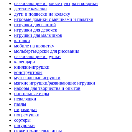
развивающие игровые центры и коврики
детские качалки
дуги и подвески на коляску
игровые домики с мячиками и палатки
игрушки для ванной
игрушки для девочек
игрушки для мальчиков
каталки
мобиле на кроватку
мольберты/доски для рисования
развивающие игрушки
календари
книжки-игрушки
конструкторы
музыкальные игрушки
мягкие игрушки/развивающие игрушки
наборы для творчества и опытов
настольные игры
неваляшки
пазлы
пирамидки
погремушки
сортеры
шнуровки
сюжетно-ролевые игры