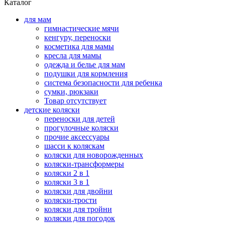
Каталог
для мам
гимнастические мячи
кенгуру, переноски
косметика для мамы
кресла для мамы
одежда и белье для мам
подушки для кормления
система безопасности для ребенка
сумки, рюкзаки
Товар отсутствует
детские коляски
переноски для детей
прогулочные коляски
прочие аксессуары
шасси к коляскам
коляски для новорожденных
коляски-трансформеры
коляски 2 в 1
коляски 3 в 1
коляски для двойни
коляски-трости
коляски для тройни
коляски для погодок