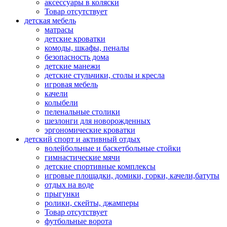
аксессуары в коляски
Товар отсутствует
детская мебель
матрасы
детские кроватки
комоды, шкафы, пеналы
безопасность дома
детские манежи
детские стульчики, столы и кресла
игровая мебель
качели
колыбели
пеленальные столики
шезлонги для новорожденных
эргономические кроватки
детский спорт и активный отдых
волейбольные и баскетбольные стойки
гимнастические мячи
детские спортивные комплексы
игровые площадки, домики, горки, качели,батуты
отдых на воде
прыгунки
ролики, скейты, джамперы
Товар отсутствует
футбольные ворота