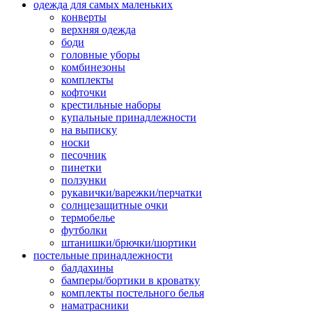
одежда для самых маленьких
конверты
верхняя одежда
боди
головные уборы
комбинезоны
комплекты
кофточки
крестильные наборы
купальные принадлежности
на выписку
носки
песочник
пинетки
ползунки
рукавички/варежки/перчатки
солнцезащитные очки
термобелье
футболки
штанишки/брючки/шортики
постельные принадлежности
балдахины
бамперы/бортики в кроватку
комплекты постельного белья
наматрасники