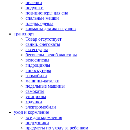
пеленки
подушки
позиционеры для сна
спальные мешки
пледы, одеяла
карманы для аксеcсуаров
транспорт
Товар отсутствует
санки, снегокаты
аксессуары
беговелы, велобалансиры
велосипеды
гидроциклы
гироскутеры
зоомобили
машины-каталки
педальные машины
самокаты
унициклы
ходунки
электромобили
уход и кормление
все для кормления
подгузники
предметы по уходу за ребенком