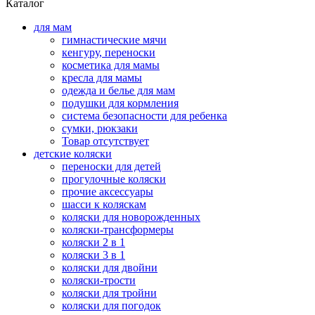
Каталог
для мам
гимнастические мячи
кенгуру, переноски
косметика для мамы
кресла для мамы
одежда и белье для мам
подушки для кормления
система безопасности для ребенка
сумки, рюкзаки
Товар отсутствует
детские коляски
переноски для детей
прогулочные коляски
прочие аксессуары
шасси к коляскам
коляски для новорожденных
коляски-трансформеры
коляски 2 в 1
коляски 3 в 1
коляски для двойни
коляски-трости
коляски для тройни
коляски для погодок