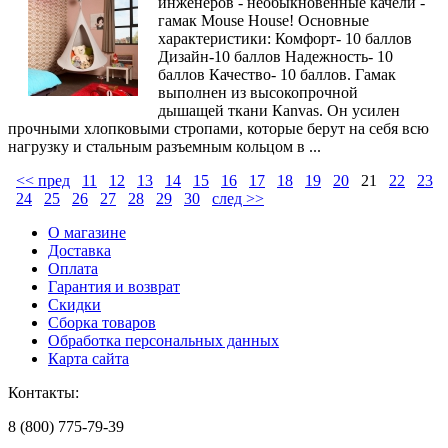
инженеров - необыкновенные качели -
гамак Mouse House! Основные
характеристики: Комфорт- 10 баллов
Дизайн-10 баллов Надежность- 10
баллов Качество- 10 баллов. Гамак
выполнен из высокопрочной
дышащей ткани Каnvas. Он усилен
прочными хлопковыми стропами, которые берут на себя всю
нагрузку и стальным разъемным кольцом в ...
<< пред
11
12
13
14
15
16
17
18
19
20
21
22
23
24
25
26
27
28
29
30
след >>
О магазине
Доставка
Оплата
Гарантия и возврат
Скидки
Сборка товаров
Обработка персональных данных
Карта сайта
Контакты:
8 (800) 775-79-39