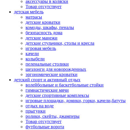
аксессуары в коляски
Товар отсутствует
детская мебель
матрасы
детские кроватки
комоды, шкафы, пеналы
безопасность дома
детские манежи
детские стульчики, столы и кресла
игровая мебель
качели
колыбели
пеленальные столики
шезлонги для новорожденных
эргономические кроватки
детский спорт и активный отдых
волейбольные и баскетбольные стойки
гимнастические мячи
детские спортивные комплексы
игровые площадки, домики, горки, качели,батуты
отдых на воде
прыгунки
ролики, скейты, джамперы
Товар отсутствует
футбольные ворота