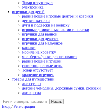
Товар отсутствует
электроника
игрушки для детей
развивающие игровые центры и коврики
детские качалки
дуги и подвески на коляску
игровые домики с мячиками и палатки
игрушки для ванной
игрушки для девочек
игрушки для мальчиков
каталки
мобиле на кроватку
мольберты/доски для рисования
развивающие игрушки
сюжетно-ролевые игры
Товар отсутствует
хранение игрушек
товары для путешествий
аксессуары
детские чемоданы, дорожные сумки, рюкзаки
автокресла
Вход
/
Регистрация